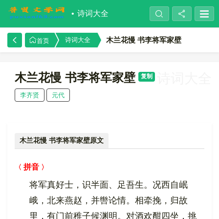
诗词大全
木兰花慢 书李将军家壁
诗词大全
首页
木兰花慢 书李将军家壁
诗词大全
复制
李齐贤
元代
木兰花慢 书李将军家壁原文
拼音
将军真好士，识半面、足吾生。况西自岷
峨，北来燕赵，并辔论情。相牵挽，归故
里，有门前稚子候渊明。对酒欢酣四坐，挑