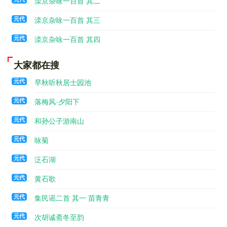
滦京杂咏一百首 其二
元代
滦京杂咏一百首 其三
元代
滦京杂咏一百首 其四
大家都在搜
元代
早秋听秋居士园池
元代
落梅风·夕阳下
元代
和孙公子游南山
元代
咏菊
元代
泛石湖
元代
黄石歌
元代
集民谣二首 其一 苗青青
元代
次胡诚斋冬至韵