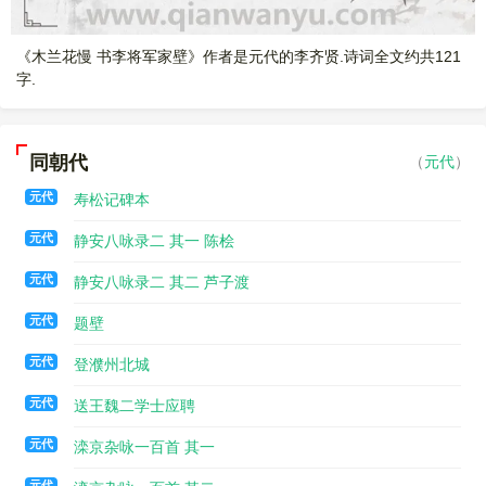
《木兰花慢 书李将军家壁》作者是元代的李齐贤.诗词全文约共121
字.
同朝代
（
元代
）
元代
寿松记碑本
元代
静安八咏录二 其一 陈桧
元代
静安八咏录二 其二 芦子渡
元代
题壁
元代
登濮州北城
元代
送王魏二学士应聘
元代
滦京杂咏一百首 其一
元代