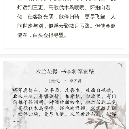
灯话到三更。高歌伐木鸟嘤嘤。怀抱向君
倾。任客路光阴，欲停归骑，更尽飞觥。人
间世逢与别，似浮云聚散月亏盈。但使金躯
健在，白头会得寻盟。