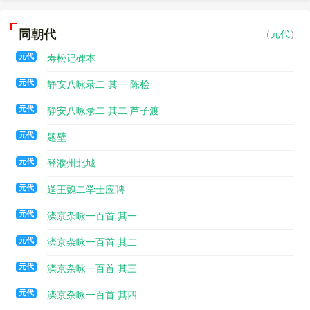
同朝代
（
元代
）
元代
寿松记碑本
元代
静安八咏录二 其一 陈桧
元代
静安八咏录二 其二 芦子渡
元代
题壁
元代
登濮州北城
元代
送王魏二学士应聘
元代
滦京杂咏一百首 其一
元代
滦京杂咏一百首 其二
元代
滦京杂咏一百首 其三
元代
滦京杂咏一百首 其四