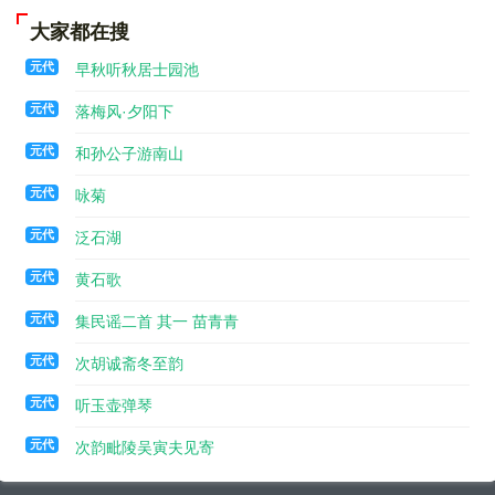
大家都在搜
元代
早秋听秋居士园池
元代
落梅风·夕阳下
元代
和孙公子游南山
元代
咏菊
元代
泛石湖
元代
黄石歌
元代
集民谣二首 其一 苗青青
元代
次胡诚斋冬至韵
元代
听玉壶弹琴
元代
次韵毗陵吴寅夫见寄