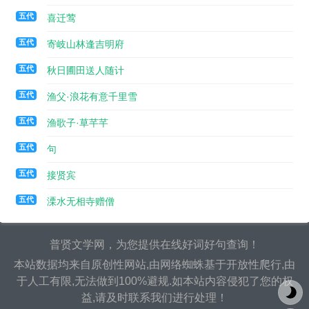
五代
喜迁莺
五代
寄岐山林逢吉明府
五代
秋日圃田送人随计
五代
渔父·浪花有意千里雪
五代
渔歌子·草芊芊
五代
句
五代
接贤宾
五代
溧水无相寺赠僧
普贤文学网，为您提供在线好词好句查询！
本站数据均来自原创性网站,由网络蜘蛛基于开放性爬行,由
于人工有限,无法做到100%避规.如本站内容侵犯了您的权
益,请及时联系我们进行处理！