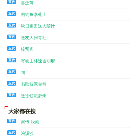
五代
喜迁莺
五代
贻钓鱼李处士
五代
秋日圃田送人随计
五代
送友人归青社
五代
接贤宾
五代
寄岐山林逢吉明府
五代
句
五代
书歌妓泥金带
五代
送徐铉流舒州
大家都在搜
五代
河传·秋雨
五代
浣溪沙