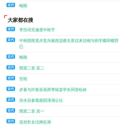
近代
晚眺
大家都在搜
近代
李浩词兄邀度中秋节
近代
中秋阴雨竟夕意兴索然适蔡生星仪来访相与剥芋啜田螺而
已
近代
晚眺
近代
閒居二首 其二
近代
苦雨
近代
岁暮与许敦谷画师李咏棠学长同登松岭
近代
洪水后参观惠阳潼湖公社
近代
閒居二首 其一
近代
送别长女洁婵赴港