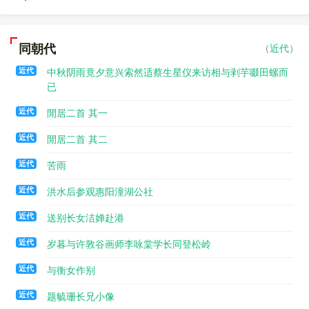
同朝代
（
近代
）
近代
中秋阴雨竟夕意兴索然适蔡生星仪来访相与剥芋啜田螺而
已
近代
閒居二首 其一
近代
閒居二首 其二
近代
苦雨
近代
洪水后参观惠阳潼湖公社
近代
送别长女洁婵赴港
近代
岁暮与许敦谷画师李咏棠学长同登松岭
近代
与衡女作别
近代
题毓珊长兄小像