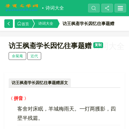
诗词大全
访王枫斋学长因忆往事题赠
诗词大全
首页
访王枫斋学长因忆往事题赠
诗词大全
复制
余菊庵
近代
访王枫斋学长因忆往事题赠原文
拼音
客舍对床眠，羊城梅雨天。一灯两臒影，四
壁半残篇。