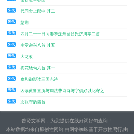
宋代
代同舍上郎中 其二
宋代
愆期
宋代
四月二十一日同妻孥泛舟登吕氏济川亭二首
宋代
南堂杂兴八首 其五
宋代
大龙湫
宋代
梅花绝句六首 其一
宋代
奉和御製读三国志诗
宋代
因读黄鲁直所与周法曹诗诗与字俱好以此寄之
宋代
次张守韵四首
普贤文学网，为您提供在线好词好句查询！
本站数据均来自原创性网站,由网络蜘蛛基于开放性爬行,由