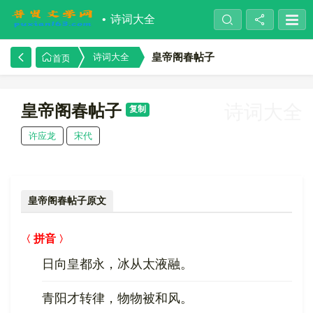
诗词大全
皇帝阁春帖子
诗词大全
首页
皇帝阁春帖子
诗词大全
复制
许应龙
宋代
皇帝阁春帖子原文
拼音
日向皇都永，冰从太液融。
青阳才转律，物物被和风。