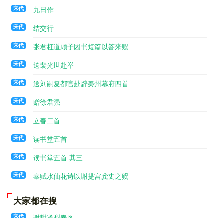
宋代
九日作
宋代
结交行
宋代
张君枉道顾予因书短篇以答来贶
宋代
送裴光世赴举
宋代
送刘嗣复都官赴辟秦州幕府四首
宋代
赠徐君强
宋代
立春二首
宋代
读书堂五首
宋代
读书堂五首 其三
宋代
奉赋水仙花诗以谢提宫龚丈之贶
大家都在搜
宋代
谢耕道犁春图