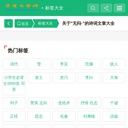
标签大全
关于"无闷·"的诗词文章大全
标签大全
首页
热门标签
清代
雪
李宾
范偃
故人
小学生必背
道士
贪污
李白
大海
古诗80首 写
景
列子
赞美 志向
造纸术
抒情 壮志
个谜
正经
思念
先秦
刘弗陵
凉懿