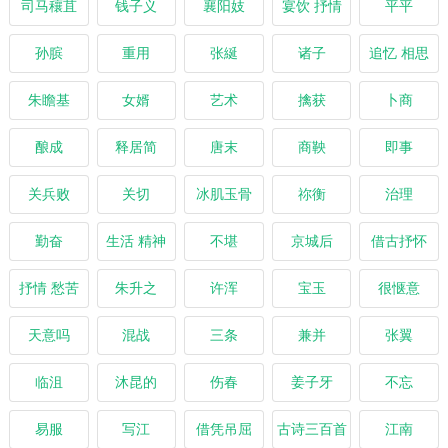
司马穰苴
钱子义
襄阳妓
宴饮 抒情
平平
孙膑
重用
张綖
诸子
追忆 相思
朱瞻基
女婿
艺术
擒获
卜商
酿成
释居简
唐末
商鞅
即事
关兵败
关切
冰肌玉骨
祢衡
治理
勤奋
生活 精神
不堪
京城后
借古抒怀
抒情 愁苦
朱升之
许浑
宝玉
很惬意
天意吗
混战
三条
兼并
张翼
临沮
沐昆的
伤春
姜子牙
不忘
易服
写江
借凭吊屈
古诗三百首
江南