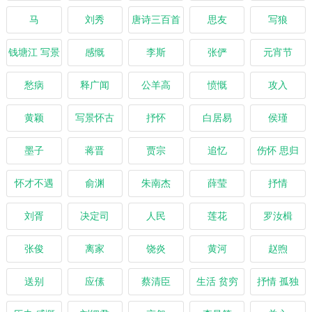
马
刘秀
唐诗三百首
思友
写狼
钱塘江 写景
感慨
李斯
张俨
元宵节
愁病
释广闻
公羊高
愤慨
攻入
黄颖
写景怀古
抒怀
白居易
侯瑾
墨子
蒋晋
贾宗
追忆
伤怀 思归
怀才不遇
俞渊
朱南杰
薛莹
抒情
刘胥
决定司
人民
莲花
罗汝楫
张俊
离家
饶炎
黄河
赵煦
送别
应傃
蔡清臣
生活 贫穷
抒情 孤独