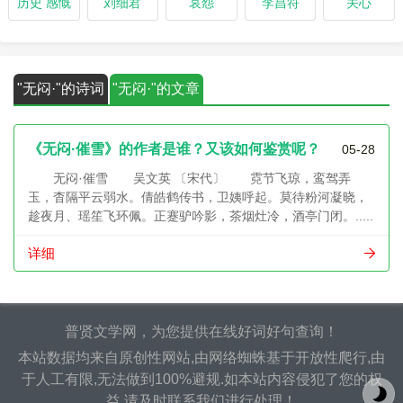
历史 感慨
刘细君
哀怨
李昌符
关心
"无闷·"的诗词
"无闷·"的文章
《无闷·催雪》的作者是谁？又该如何鉴赏呢？
05-28
无闷·催雪 吴文英 〔宋代〕 霓节飞琼，鸾驾弄
玉，杳隔平云弱水。倩皓鹤传书，卫姨呼起。莫待粉河凝晓，
趁夜月、瑶笙飞环佩。正蹇驴吟影，茶烟灶冷，酒亭门闭。.....
详细
普贤文学网，为您提供在线好词好句查询！
本站数据均来自原创性网站,由网络蜘蛛基于开放性爬行,由
于人工有限,无法做到100%避规.如本站内容侵犯了您的权
益,请及时联系我们进行处理！