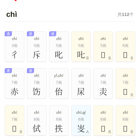
chì
共
112
个
通
通
通
chì
chì
chì
chì
chì
chì
3画
5画
5画
5画
5画
6画
彳
斥
叱
𠮟
𡚨
𦘪
B
B
B
通
通
chì
chì
yǐ,chì
chì
chì
chì
7画
7画
7画
7画
7画
7画
赤
饬
佁
杘
灻
𠧚
B
chì
chì
chì
chì,qí
chì
chì
7画
8画
8画
8画
8画
8画
𤆍
侙
抶
㞿
𣐃
𤰠
B
A
B
B