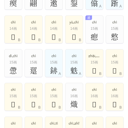
瘈
翤
遫
銐
㒆
䟷
A
A
通
chì
chì
chì
yù,chì
chì
chì
14画
14画
14画
14画
15画
15画
𠻟
𤡏
𦎚
𩈕
瘛
慗
B
B
B
B
dì,chì
chì
chì
chì
zhāi,zhì,chì
chì
15画
15画
15画
15画
15画
15画
慸
翨
䤲
䰡
𢴨
𣙰
A
A
B
B
chì
chì
chì
chì
chì
chì
15画
15画
15画
16画
16画
16画
𤸪
𥛚
𦂋
熾
𡣀
𢨒
B
B
B
B
B
chì
chì
chì,tì
chì,zhǐ
chì
chì