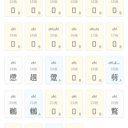
16画
16画
16画
16画
16画
16画
𣚩
𦥊
𧤍
𧩼
𧼪
𨂰
B
B
B
B
B
B
chì
chì
chī,chì
chì
chì,tú
chì
16画
16画
16画
16画
17画
17画
𨧳
𨨬
𧩴
𩿪
𥱻
𪀦
B
B
B
B
B
B
chì
chì
chì
chì
chì
chì,dào,qì,shuì
18画
18画
18画
18画
18画
19画
懘
趩
䠠
𣤩
𩷧
㔑
A
B
B
A
chì
chì
chì
chì
chì
chì
20画
21画
21画
21画
22画
22画
鶒
䳵
𩥲
𪄠
𪅙
鷘
A
B
B
B