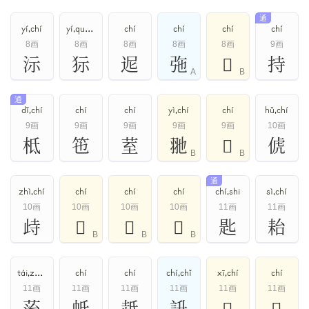
通
yí,chí
yí,quán,chí
chí
chí
chí
chí
8画
8画
8画
8画
8画
9画
沶
狋
迡
㢮
𨒈
持
A
B
通
dǐ,chí
chí
chí
yì,chí
chí
hǔ,chí
9画
9画
9画
9画
9画
10画
柢
竾
荎
𦏸
𦐁
俿
B
B
通
zhì,chí
chí
chí
chí
chí,shi
sì,chí
10画
10画
10画
10画
11画
11画
歭
𡌞
𤈔
𧺏
匙
耛
B
B
B
tái,zhī,chí
chí
chí
chí,chǐ
xī,chí
chí
11画
11画
11画
11画
11画
11画
菭
蚳
赿
䛂
𠩺
𢔊