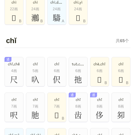
chì
chì
chì,dǎo,dào,děi
chì,yì
22画
24画
24画
24画
𪅍
𪆵
䮻
𦔫
B
B
A
B
chǐ
共
65
个
通
chǐ,chě
chǐ
chǐ
tuō,chǐ,yǐ
chè,chǐ
chǐ
4画
5画
6画
6画
6画
6画
尺
叺
伬
扡
𢇛
𨑠
B
B
通
通
chǐ
chǐ
chǐ
chǐ
chǐ
chǐ
7画
7画
7画
8画
8画
8画
呎
肔
𠛔
齿
侈
卶
B