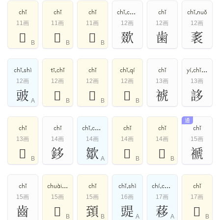
chǐ
chǐ
chǐ
chǐ,chuài
chǐ
chǐ,nuǒ
11画
11画
11画
12画
12画
12画
𠝨
𤟆
𧰲
欼
歯
袲
B
B
B
chǐ,shì
tī,chǐ
chǐ
chǐ,qí
chǐ
yí,chǐ,chì
12画
12画
12画
12画
13画
13画
䜵
𠞄
𥚚
𨾛
裭
誃
A
B
B
B
通
chǐ
chǐ
chǐ,chuài
chǐ
chǐ
chǐ
13画
14画
14画
14画
14画
15画
𡖳
鉹
㱀
𧛧
𨖎
褫
B
A
B
B
chǐ
chuài,chǐ,chuò
chǐ
chǐ,shì
chí,chǐ,yí
chǐ
15画
15画
15画
16画
17画
17画
齒
𣤌
𩒐
䜻
䔟
𩳲
B
B
A
A
B