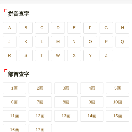
拼音查字
A
B
C
D
E
F
G
H
J
K
L
M
N
O
P
Q
R
S
T
W
X
Y
Z
部首查字
1画
2画
3画
4画
5画
6画
7画
8画
9画
10画
11画
12画
13画
14画
15画
16画
17画