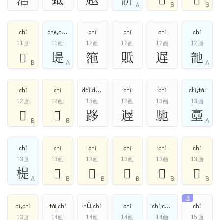
A
B
B
chí
chè,chí,yí
chí
chí
chí
chí
11画
11画
12画
12画
12画
12画
𩚉
㔭
筂
貾
遅
䪧
B
A
A
chí
chí
dài,duò,duō,chí
chí
chí
chí,tái
12画
12画
13画
13画
13画
13画
𡎍
𦱰
跢
遟
馳
㙜
B
B
A
chí
chí
chí
chí
chí
chí
13画
13画
13画
13画
13画
13画
㮛
𣉄
𣹡
𦳚
𦵟
𧋗
A
B
B
B
B
B
通
qí,chí
tái,chí
hŭ,chí
chí
chí,cuó,qì,zhàn
chí
13画
14画
14画
14画
14画
15画