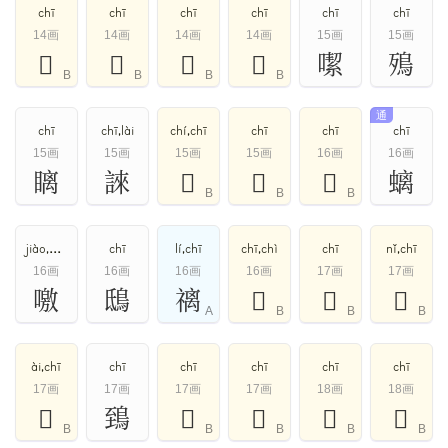
chī
chī
chī
chī
chī
chī
14画
14画
14画
14画
15画
15画
𣣷
𤡢
𥺡
𦞲
噄
殦
B
B
B
B
通
chī
chī,lài
chí,chī
chī
chī
chī
15画
15画
15画
15画
16画
16画
瞝
誺
𦑡
𧩚
𩶅
螭
B
B
B
jiào,qiào,chī
chī
lí,chī
chī,chì
chī
nǐ,chī
16画
16画
16画
16画
17画
17画
噭
鴟
䄜
𧩴
𩶪
𪏸
A
B
B
B
ài,chī
chī
chī
chī
chī
chī
17画
17画
17画
17画
18画
18画
𢣕
鵄
𧪡
𩳩
𪌹
𥼝
B
B
B
B
B