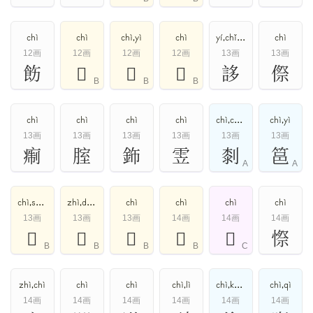
chì
chì
chì,yì
chì
yí,chǐ,chì
chì
12画
12画
12画
12画
13画
13画
飭
𢜳
𧺿
𨔤
誃
傺
B
B
B
chì
chì
chì
chì
chì,chòng
chì,yì
13画
13画
13画
13画
13画
13画
痸
腟
鉓
雴
㓼
䇼
A
A
chì,shuài
zhì,dí,chì
chì
chì
chì
chì
13画
13画
13画
14画
14画
14画
𠞩
𧠫
𩾕
𪉗
𫖞
憏
B
B
B
B
C
zhì,chì
chì
chì
chì,lì
chì,kè,xì,xiào,yàn
chì,qì
14画
14画
14画
14画
14画
14画