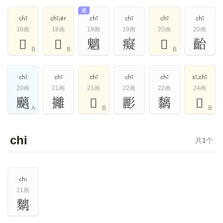
通
chī
chī,ér
chī
chī
chī
chī
18画
18画
19画
19画
20画
20画
𧴁
𩤖
魑
癡
𪗪
齝
B
B
B
chī
chī
chī
chī
chī
sī,chī
20画
21画
21画
22画
22画
24画
䬜
攡
𦆤
彲
黐
𦇲
A
B
B
chi
共
1
个
chi
21画
麶