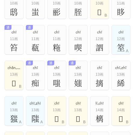
10画
10画
10画
10画
10画
11画
鸱
蚩
彨
胵
𦐉
眵
B
通
通
chī
chī
chī
chī
chī
chī
11画
11画
11画
12画
12画
12画
笞
瓻
粚
喫
訵
䇪
A
通
通
通
chǎn,chī
chī
chī
chī
chī
chī,zhǐ
13画
13画
13画
13画
13画
13画
𢱟
痴
嗤
媸
摛
絺
B
chī
chī,zhì
chī
chī
lí,chī
chī
13画
13画
13画
13画
14画
14画
㺈
䧝
𥭘
𨾦
樆
𡼁
A
A
B
B
B