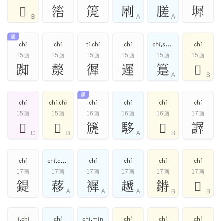
𩉬
箈
箎
㓾
䐤
墀
B
A
A
通
chí
chí
tí,chí
chí
chí,shi,tí,shí
chí
15画
15画
15画
15画
15画
15画
踟
漦
徲
遲
䈕
𧛺
A
B
通
chí
chí,chī
chí
chí
chí
chí
15画
15画
16画
16画
16画
17画
𫎛
𦑡
篪
䮈
𧎨
謘
C
B
A
B
chí
chí,chǐ,yí
chí
chí
chí
chí
17画
17画
17画
17画
17画
17画
鍉
䔟
䙙
䞾
𨨲
𪌫
A
A
A
B
B
lí,chí
chí
chí,mín
chí
chí
chí