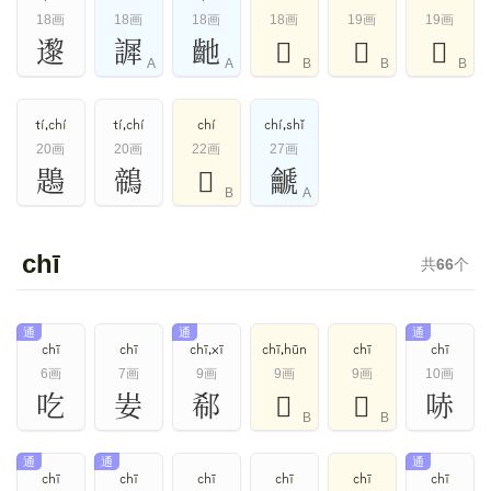
18画
18画
18画
18画
19画
19画
邌
䜄
䶔
𡂙
𨘾
𪏐
A
A
B
B
B
tí,chí
tí,chí
chí
chí,shǐ
20画
20画
22画
27画
鶗
鶙
𧭟
䶵
B
A
chī
共
66
个
通
通
通
chī
chī
chī,xī
chī,hūn
chī
chī
6画
7画
9画
9画
9画
10画
吃
妛
郗
𥄇
𨒬
哧
B
B
通
通
通
chī
chī
chī
chī
chī
chī