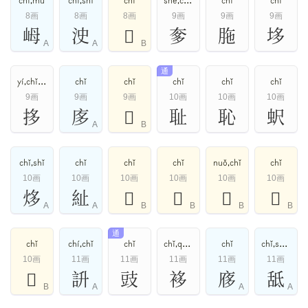
chǐ,mǔ
chǐ,shì
chǐ
shē,chǐ,zhà
chǐ
chǐ
8画
8画
8画
9画
9画
9画
㟂
㳏
𦙆
奓
胣
垑
A
A
B
通
yí,chǐ,hài
chǐ
chǐ
chǐ
chǐ
chǐ
9画
9画
9画
10画
10画
10画
拸
㢁
𠔒
耻
恥
蚇
A
B
chǐ,shǐ
chǐ
chǐ
chǐ
nuǒ,chǐ
chǐ
10画
10画
10画
10画
10画
10画
㶴
䊼
𠭋
𢻃
𣆚
𤵬
A
A
B
B
B
B
通
chǐ
chí,chǐ
chǐ
chǐ,qǐ,duǒ,nuǒ
chǐ
chǐ,shì,yì
10画
11画
11画
11画
11画
11画
𧉀
䛂
豉
袳
㢋
䑛
B
A
A
A