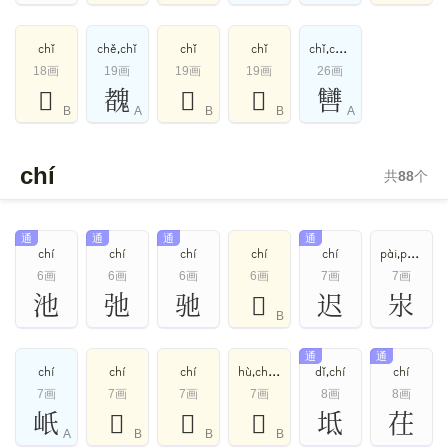
chǐ
chě,chǐ
chǐ
chǐ
chǐ,chóu,chù
18画
19画
19画
19画
26画
𢇕
䰩
𡳭
𧀤
㘜
B
A
B
B
A
chí
共
88
个
通
通
通
通
chí
chí
chí
chí
chí
pài,pìn,chí
6画
6画
6画
6画
7画
7画
池
弛
驰
𣲋
迟
汖
B
通
通
chí
chí
chí
hù,chí,hé,hú
dǐ,chí
chí
7画
7画
7画
7画
8画
8画
㞴
𡉪
𢓎
𣲑
坻
茌
A
B
B
B