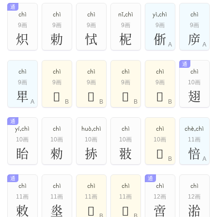
通
chì
chì
chì
nǐ,chì
yì,chì
chì
9画
9画
9画
9画
9画
9画
炽
勅
恜
柅
㑜
㡿
A
A
通
chì
chì
chì
chì
chì
chì
9画
9画
9画
9画
9画
10画
㽚
𠡠
𢂝
𦏿
𦤸
翅
A
B
B
B
B
通
yí,chì
chì
huò,chì
chì
chì
chè,chì
10画
10画
10画
10画
10画
11画
眙
勑
捇
翄
𠧵
㥉
B
A
通
通
chì
chì
chì
chì
chì
chì
11画
11画
11画
11画
12画
12画
敕
烾
𧺠
𧺧
啻
湁
B
B