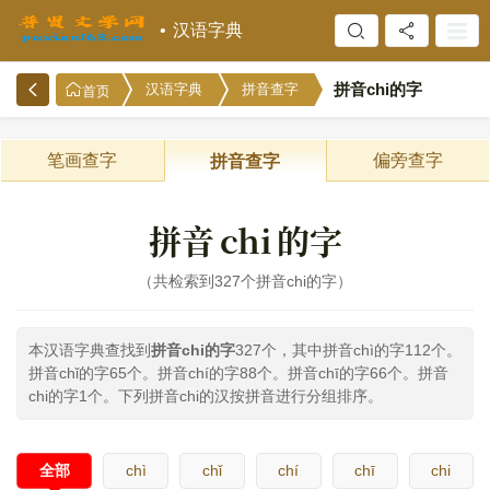
汉语字典
拼音chi的字
汉语字典
拼音查字
首页
笔画查字
偏旁查字
拼音查字
拼音
chi
的字
共检索到327个拼音chi的字
本汉语字典查找到
拼音chi的字
327个，其中拼音chì的字112个。
拼音chǐ的字65个。拼音chí的字88个。拼音chī的字66个。拼音
chi的字1个。下列拼音chi的汉按拼音进行分组排序。
全部
chì
chǐ
chí
chī
chi