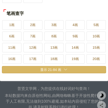
笔画查字
1画
2画
3画
4画
5画
6画
7画
8画
9画
10画
11画
12画
13画
14画
15画
16画
17画
18画
19画
20画
21画
22画
23画
24画
25画
26画
27画
28画
29画
30画
普贤文学网，为您提供在线好词好句查询！
31画
32画
33画
34画
35画
本站数据均来自原创性网站,由网络蜘蛛基于开放性爬行,由
于人工有限,无法做到100%避规.如本站内容侵犯了您的权
36画
37画
38画
39画
40画
益,请及时联系我们进行处理！