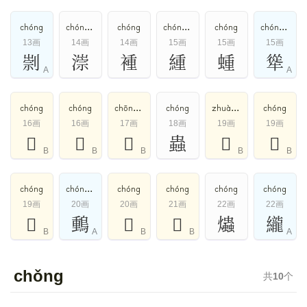
chóng
chóng,zhuàng
chóng
chóng,zhòng
chóng
chóng,zhòu
13画
14画
14画
15画
15画
15画
㓽
漴
褈
緟
蝩
㹐
A
A
chóng
chóng
chōng,chuáng,chóng
chóng
zhuàng,chóng
chóng
16画
16画
17画
18画
19画
19画
𢖄
𩜖
𧝎
蟲
𩅃
𩞉
B
B
B
B
B
chóng
chóng,chǒng
chóng
chóng
chóng
chóng
19画
20画
20画
21画
22画
22画
𩞋
䳯
𩌨
𡿂
爞
䌬
B
A
B
B
A
chǒng
共
10
个