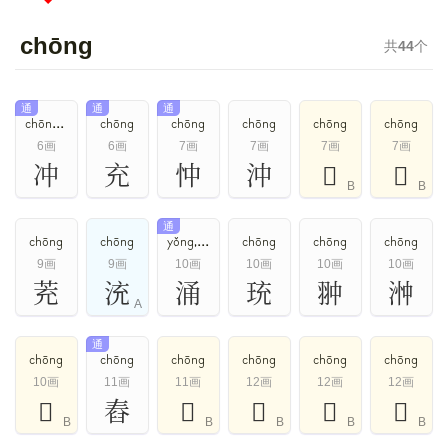
chōng
共
44
个
通
通
通
chōng,chòng
chōng
chōng
chōng
chōng
chōng
6画
6画
7画
7画
7画
7画
冲
充
忡
沖
𠑽
𢪠
B
B
通
chōng
chōng
yǒng,chōng
chōng
chōng
chōng
9画
9画
10画
10画
10画
10画
茺
㳘
涌
珫
翀
浺
A
通
chōng
chōng
chōng
chōng
chōng
chōng
10画
11画
11画
12画
12画
12画
𥫯
舂
𠝤
𥁵
𨈮
𨤩
B
B
B
B
B