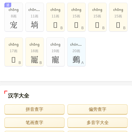
通
chǒng
chǒng,shǎng
chǒng
chǒng
chǒng
chǒng
8画
11画
11画
15画
15画
15画
宠
埫
𢛒
𦑝
𧼙
𩒘
B
B
B
B
chǒng
chǒng
chǒng
chóng,chǒng
17画
18画
19画
20画
𨿿
𠖥
寵
䳯
B
B
A
汉字大全
拼音查字
偏旁查字
笔画查字
多音字大全