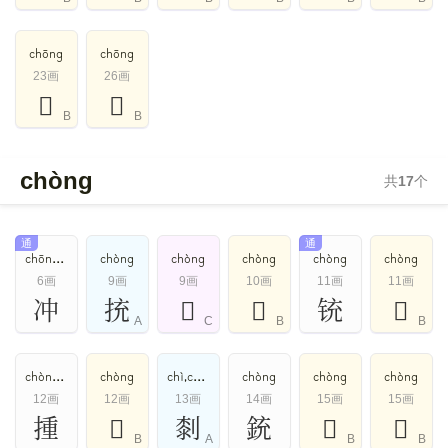
chōng
chōng
23画
26画
𪒒
𩰀
B
B
chòng
共
17
个
通
通
chōng,chòng
chòng
chòng
chòng
chòng
chòng
6画
9画
9画
10画
11画
11画
冲
㧤
𪡁
𣑁
铳
𥅻
A
C
B
B
chòng,dǒng
chòng
chì,chòng
chòng
chòng
chòng
12画
12画
13画
14画
15画
15画
揰
𥬱
㓼
銃
𢡹
𨖼
B
A
B
B