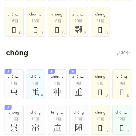
chòng,dòng
chōng,chòng
chòng
zhōng,chòng
chòng
16画
18画
18画
20画
21画
𧼩
𧘂
𩩳
𩅞
𠑙
B
B
B
B
B
chóng
共
30
个
通
通
通
chóng,huǐ
chóng
zhǒng,zhòng,chóng
zhòng,chóng
chóng
chóng
6画
7画
9画
9画
9画
10画
虫
䖝
种
重
𣐯
𨛱
A
B
B
通
chóng
chóng
téng,chóng
chóng
chóng
chóng,zhòng
11画
11画
11画
11画
12画
12画
崇
崈
痋
隀
𢝈
𫟆
B
D