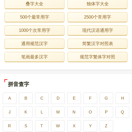
叠字大全
独体字大全
500个最常用字
2500个常用字
1000个次常用字
现代汉语通用字
通用规范汉字
简繁汉字对照表
笔画最多汉字
规范字繁体字对照
拼音查字
A
B
C
D
E
F
G
H
J
K
L
M
N
O
P
Q
R
S
T
W
X
Y
Z