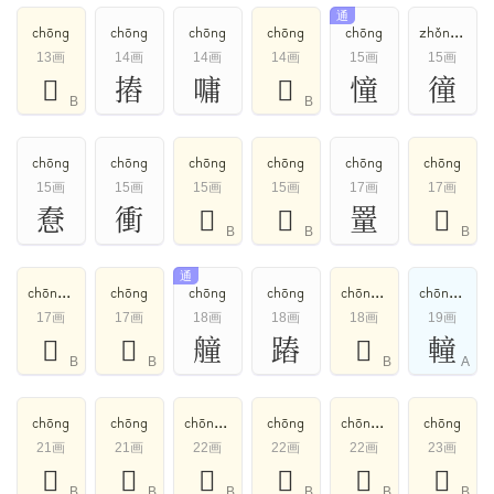
通
chōng
chōng
chōng
chōng
chōng
zhǒng,chōng
13画
14画
14画
14画
15画
15画
𥭥
摏
嘃
𠟍
憧
徸
B
B
chōng
chōng
chōng
chōng
chōng
chōng
15画
15画
15画
15画
17画
17画
憃
衝
𦟛
𧩃
罿
𧐍
B
B
B
通
chōng,chuáng,chóng
chōng
chōng
chōng
chōng,chòng
chōng,chuáng
17画
17画
18画
18画
18画
19画
𧝎
𪎽
艟
蹖
𧘂
䡴
B
B
B
A
chōng
chōng
chōng,zhuāng
chōng
chōng,zhuāng
chōng
21画
21画
22画
22画
22画
23画
𢥞
𩥫
𪄻
𪅈
𪅖
𨳁
B
B
B
B
B
B