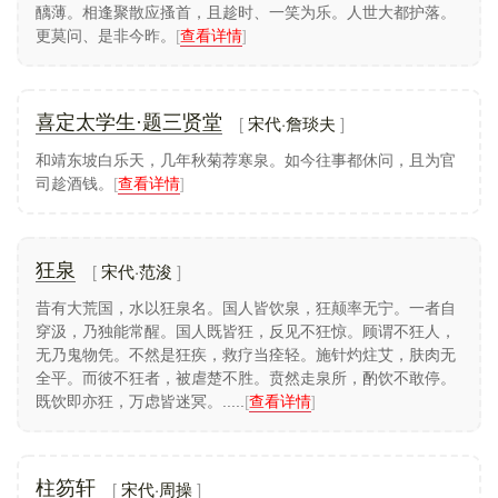
醨薄。相逢聚散应搔首，且趁时、一笑为乐。人世大都护落。
更莫问、是非今昨。
[
查看详情
]
宋代·詹琰夫
喜定太学生·题三贤堂
和靖东坡白乐天，几年秋菊荐寒泉。如今往事都休问，且为官
司趁酒钱。
[
查看详情
]
宋代·范浚
狂泉
昔有大荒国，水以狂泉名。国人皆饮泉，狂颠率无宁。一者自
穿汲，乃独能常醒。国人既皆狂，反见不狂惊。顾谓不狂人，
无乃鬼物凭。不然是狂疾，救疗当痊轻。施针灼炷艾，肤肉无
全平。而彼不狂者，被虐楚不胜。贲然走泉所，酌饮不敢停。
既饮即亦狂，万虑皆迷冥。.....
[
查看详情
]
宋代·周操
柱笏轩