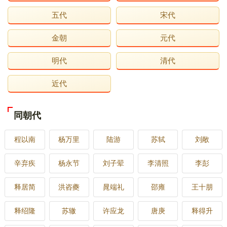
五代
宋代
金朝
元代
明代
清代
近代
同朝代
程以南
杨万里
陆游
苏轼
刘敞
辛弃疾
杨永节
刘子翚
李清照
李彭
释居简
洪咨夔
晁端礼
邵雍
王十朋
释绍隆
苏辙
许应龙
唐庚
释得升