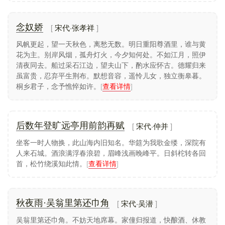
宋代·张孝祥
念奴娇
风帆更起，望一天秋色，离愁无数。明日重阳尊酒里，谁与黄
花为主。别岸风烟，孤舟灯火，今夕知何处。不如江月，照伊
清夜同去。船过采石江边，望夫山下，酌水应怀古。德耀归来
虽富贵，忍弃平生荆布。默想音容，遥怜儿女，独立衡皋暮。
桐乡君子，念予憔悴如许。
[
查看详情
]
宋代·仲并
后数年登旷远亭用前韵再赋
坐客一时人物换，此山海内旧知名。华筵为我歌金缕，深院有
人来石城。酒浪满浮春浪碧，眉峰浅画晚峰平。日斜柁转各回
首，松竹绕溪知此情。
[
查看详情
]
宋代·吴潜
秋夜雨·吴翁里第还巾角
吴翁里第还巾角。不妨天地席幕。家僮归报道，快酿酒、休教