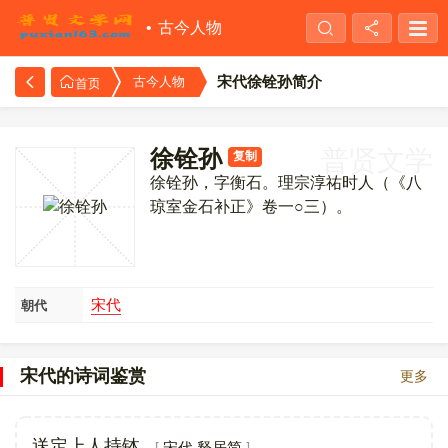
古今人物
宋代徐铨孙简介
古今人物
首页
徐铨孙
普贤文学
复制
徐铨孙，字衡石。理宗淳祐时人（《八
琼室金石补正》卷一○三）。
宋代
朝代
宋代的诗词鉴赏
更多
宋代·释居简
送定上人持钵