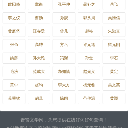
欧阳修
章衡
孔平仲
晁补之
岳飞
李之仪
曹勋
孙觌
郭从周
吴惟信
黄庭坚
汪寺丞
曾几
赵禥
朱淑真
张刍
高镈
方岳
许元祐
留元刚
姚辟
孙大雅
冯澥
孙觉
李石
毛滂
范成大
释知慎
赵光义
黄定
黄中
赵昀
李大方
杨无咎
吴文英
苏舜钦
胡旦
陈阐
范仲温
黄颖
普贤文学网，为您提供在线好词好句查询！