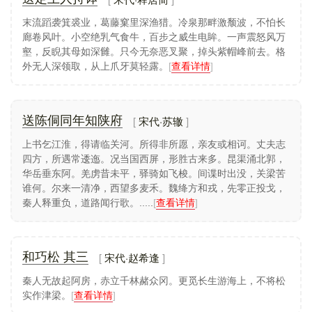
末流蹈袭箕裘业，葛藤窠里深渔猎。冷泉那畔激颓波，不怕长
廊卷风叶。小空绝乳气食牛，百步之威生电眸。一声震怒风万
壑，反睨其母如深雠。只今无奈恶叉聚，掉头紫帽峰前去。格
外无人深领取，从上爪牙莫轻露。
[
查看详情
]
宋代·苏辙
送陈侗同年知陕府
上书乞江淮，得请临关河。所得非所愿，亲友或相诃。丈夫志
四方，所遇常逶迤。况当国西屏，形胜古来多。昆渠涌北郭，
华岳垂东阿。羌虏昔未平，驿骑如飞梭。间谍时出没，关梁苦
谁何。尔来一清净，西望多麦禾。魏绛方和戎，先零正投戈，
秦人释重负，道路闻行歌。.....
[
查看详情
]
宋代·赵希逢
和巧松 其三
秦人无故起阿房，赤立千林赭众冈。更觅长生游海上，不将松
实作津梁。
[
查看详情
]