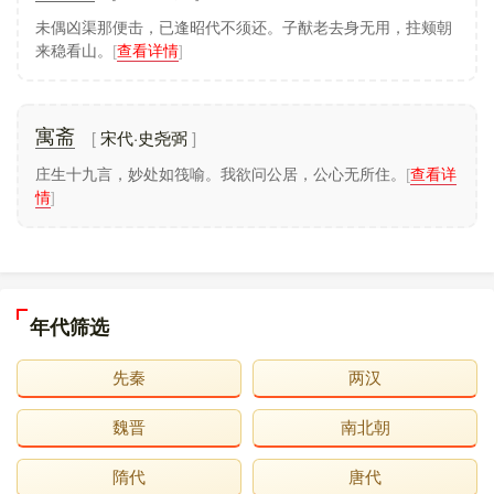
未偶凶渠那便击，已逢昭代不须还。子猷老去身无用，拄颊朝
来稳看山。
[
查看详情
]
宋代·史尧弼
寓斋
庄生十九言，妙处如筏喻。我欲问公居，公心无所住。
[
查看详
情
]
年代筛选
先秦
两汉
魏晋
南北朝
隋代
唐代