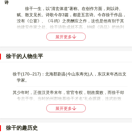
诗
徐干一生，以“清玄体道”著称。在创作方面，则以诗、
赋、散文见长。诗歌今存3篇，都是五言诗。今存徐干作品，
没有《公宴》、《斗鸡》之类酬应之作，这也是他有别于其
他建安作家之处。徐干诗歌成就不高，钟嵘《诗品》把他列
入下品。虽钟嵘贬抑过甚，而从干今存之诗看，较王粲、刘
展开更多
桢亦稍逊。干诗大部散佚，今存10首(见逯钦立《先秦汉魏晋
南北朝诗》上)，而以《室思》6首和《答刘桢》较为出色。
《室思》设为思妇之词，共六章，写一位妇女对远行不归的
徐干的人物生平
丈夫的怀念：“端坐而无为，仿佛君容光”，“思君如流水，何
有穷已时”，以至“展转不能寐”，幻想乘鸿鸾之羽飞到丈夫身
边，与之相会。有时又担心丈夫“重新而忘故”，在外另有新
徐干(170--217)：北海郡剧县(今山东寿光)人，东汉末年杰出文
欢。全诗情致缱绻，心理刻画细腻，十分委婉动人。《答刘
学家。
桢》则语言浑朴，感情真挚，亦为佳作。
其少年时，正值汉灵帝末年，宦官专权，朝政腐败，而徐干却
赋
专志于学。当时的州郡牧慕徐干才名“礼命蹊躇，连武欲致
徐干在辞赋方面的名声颇高，他的《玄猿赋》、《漏卮
之”。他“轻官忽禄，不耽世荣”。曹操曾任他为司空军谋祭酒
赋》、《橘赋》（以上皆佚）、《圆扇赋》等，曾被曹丕评
展开更多
参军、五官将文学，他以病辞官；“潜身穷巷，颐志保真”，虽
为“虽张（衡）、蔡（邕）不过也”（《典论·论文》）；刘勰
“并日而食”，过着极贫寒清苦的生活，却从不悲愁。曹操又任
也曾把他与王粲一起作为魏之“赋首”而加标举（《<文心雕龙
命他为上艾长，他仍称疾不就。建安中，看到曹操平定北
>·诠赋》）。今存作品不足10篇，而且多有残缺。其中《齐
徐干的趣历史
方，中国统一有望，即应召为司空军谋祭酒掾属，转五官将