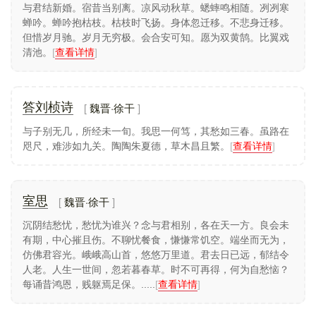
与君结新婚。宿昔当别离。凉风动秋草。蟋蟀鸣相随。冽冽寒
是“建安七子”中今存唯一的专著。
蝉吟。蝉吟抱枯枝。枯枝时飞扬。身体忽迁移。不悲身迁移。
他的著作，除《中论》外已散佚，《隋书·经籍志》著录
但惜岁月驰。岁月无穷极。会合安可知。愿为双黄鹄。比翼戏
有集5卷，已佚。明代杨德周辑、清代陈朝辅增《徐伟长集》
清池。
[
查看详情
]
6卷，收入《汇刻建安七子集》中。《中论》2卷，《四部丛
刊》有影印明嘉靖乙丑青州刊本。旧《寿光县志》载有他的
诗8首、《齐都赋》1篇。
魏晋·徐干
答刘桢诗
与子别无几，所经未一旬。我思一何笃，其愁如三春。虽路在
咫尺，难涉如九关。陶陶朱夏德，草木昌且繁。
[
查看详情
]
魏晋·徐干
室思
沉阴结愁忧，愁忧为谁兴？念与君相别，各在天一方。良会未
有期，中心摧且伤。不聊忧餐食，慊慊常饥空。端坐而无为，
仿佛君容光。峨峨高山首，悠悠万里道。君去日已远，郁结令
人老。人生一世间，忽若暮春草。时不可再得，何为自愁恼？
每诵昔鸿恩，贱躯焉足保。.....
[
查看详情
]