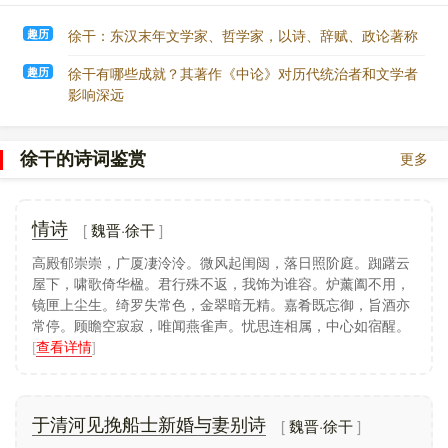
都赋》，从残文来看，原先的规模可能相当宏大。
文学，历五、六年，以疾辞归。“身穷穷巷，颐志保真”，虽
“并日而食”，亦“不以为戚”。(引并见《中论序》)后授上艾
趣历
徐干：东汉末年文学家、哲学家，以诗、辞赋、政论著称
散文
长，也因病未就。建安二十二年(217)春，瘟疫流行，干亦染
徐干本人擅长辞赋，能作诗，其五言诗妙绝当时。徐干
趣历
徐干有哪些成就？其著作《中论》对历代统治者和文学者
疾而卒。后来曹丕论及徐干时说：“观古今文人类不护细行，
的存世之作，今只有散文集《中论》。这本书比较全面地反
影响深远
鲜能以名节自立，而伟长独怀文抱质，恬淡寡欲，有箕山之
映了他的哲学思想及其文章风貌。当时的人们评价他写《中
志，可谓彬彬君子矣!”
论》是“欲损世之有余，益俗之不足”，“上求圣人之中，下救
流俗之昏者”。当时曹丕称赞此书“成一家之言，辞义典雅，足
徐干的诗词鉴赏
更多
传于后。”（《与吴质书》）。
《中论》的写作主旨是：“常欲损世之有□、益俗之不
足，见辞人美丽之文并时而作，曾无阐弘大义、敷散道教、
魏晋·徐干
情诗
上求圣人之中、下救流俗之昏者，故废诗、赋、颂、铭、赞
之文，著《中论》之书二十二篇”（《中论序》）。今存辑本
高殿郁崇崇，广厦凄泠泠。微风起闺闼，落日照阶庭。踟躇云
分上、下两卷，上卷10篇，多论述处事原则和品德修养，下
屋下，啸歌倚华楹。君行殊不返，我饰为谁容。炉薰阖不用，
卷10篇，大部分论述君臣关系和政治机微，因此，它是一部
镜匣上尘生。绮罗失常色，金翠暗无精。嘉肴既忘御，旨酒亦
有关伦理及政治的论集。其思想倾向，大体上遵奉儒家旨
常停。顾瞻空寂寂，唯闻燕雀声。忧思连相属，中心如宿醒。
趣，多祖述先王、孔、孟之言，同时，也受道家、法家的某
[
查看详情
]
些影响。《中论》对时弊有所针砭，不过作者持论比较中庸
谨慎，一般不指斥时事，所以显得辞旨邈远，较少锋芒。与
同时的仲长统《昌言》相比，其揭露现实矛盾的深刻性和批
判的尖锐性，都有所逊色。《中论》的语言比较平实，论证
魏晋·徐干
于清河见挽船士新婚与妻别诗
讲求逻辑、条理贯通，还不失为一部较好的论说文专著。它