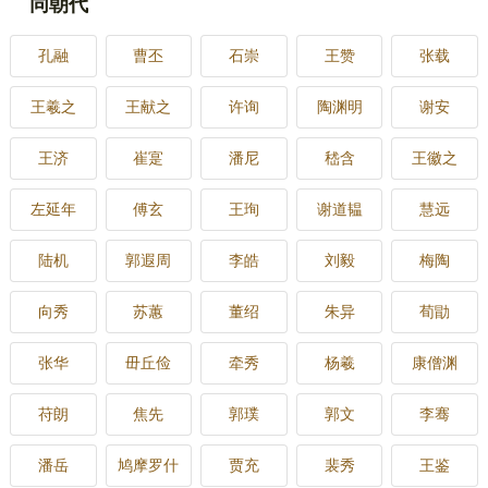
同朝代
孔融
曹丕
石崇
王赞
张载
王羲之
王献之
许询
陶渊明
谢安
王济
崔寔
潘尼
嵇含
王徽之
左延年
傅玄
王珣
谢道韫
慧远
陆机
郭遐周
李皓
刘毅
梅陶
向秀
苏蕙
董绍
朱异
荀勖
张华
毌丘俭
牵秀
杨羲
康僧渊
苻朗
焦先
郭璞
郭文
李骞
潘岳
鸠摩罗什
贾充
裴秀
王鉴