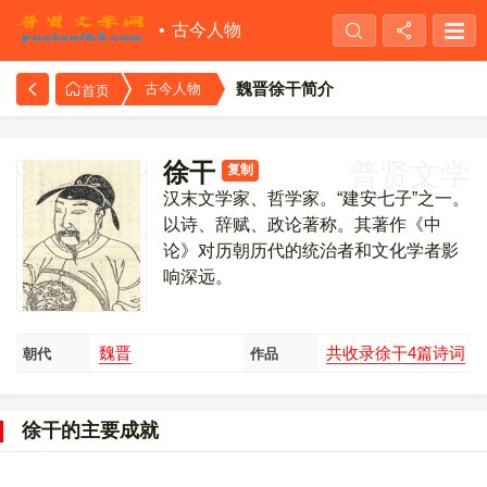
古今人物
魏晋徐干简介
古今人物
首页
徐干
普贤文学
复制
汉末文学家、哲学家。“建安七子”之一。
以诗、辞赋、政论著称。其著作《中
论》对历朝历代的统治者和文化学者影
响深远。
魏晋
共收录徐干4篇诗词
朝代
作品
徐干的主要成就