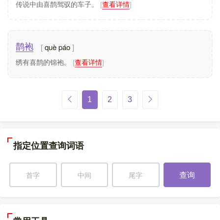
传说中由喜鹊驾驭的车子。
[
查看详情
]
què páo
鹊袍
绣有喜鹊的锦袍。
[
查看详情
]
1
2
3
指定位置查询词语
查询