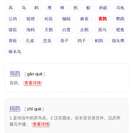
凤
鸟
鹤
鹰
蜂
鸦
貂
蚂蚁
乌龟
公鸡
狐狸
松鼠
蝙蝠
麻雀
喜鹊
鹦鹉
骆驼
海鸥
天鹅
白鹭
企鹅
斑马
鸳鸯
青蛙
孔雀
恐龙
燕子
鸽子
鹌鹑
猫头鹰
啄木鸟
gān què
鳱鹊
喜鹊。
[
查看详情
]
zhī què
鳷鹊
1.是传说中的异鸟名。2.汉宫观名。在长安甘泉宫外。汉武帝
建元中建。
[
查看详情
]