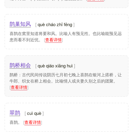
què cháo zhī fēng
鹊巢知风
喜鹊在窝里知道将要和风。比喻人有预见性。也比喻能预见远
患而看不到近忧。
[
查看详情
]
què qiáo xiāng huì
鹊桥相会
鹊桥：古代民间传说阴历七月初七晚上喜鹊在银河上搭桥，让
牛郎、织女在桥上相会。比喻情人或夫妻久别之后的团聚。
[
查看详情
]
cuì què
翠鹊
喜鹊。
[
查看详情
]