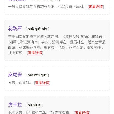
一般是指喜鹊停在梅花枝头吧，也就是喜上眉梢。
[
查看详情
]
huā què shí
花鹊石
产于湖南省湘潭市湘潭县靳江河。《清稗类钞·矿物》花鹊石：
“湘潭之靳江河有市曰碑头，沿河岸左，乱石林立，近水处青质
白纹，多成梅花喜鹊。梅有枝干花蕚，花皆五瓣，瓣皆有须，
须上有穗。
[
查看详情
]
má wěi què
麻尾雀
方言。即喜鹊。
[
查看详情
]
hǔ bù lā
虎不拉
北平方言：(1)​ 指伯劳鸟。(2)​ 态度蛮横。
[
查看详情
]