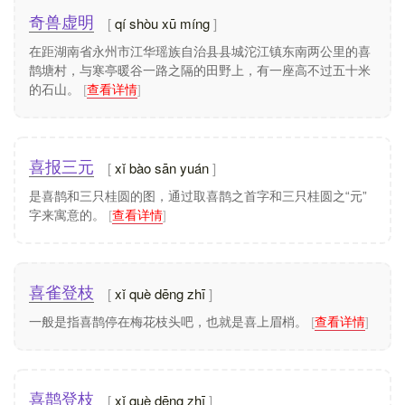
qí shòu xū míng
奇兽虚明
在距湖南省永州市江华瑶族自治县县城沱江镇东南两公里的喜
鹊塘村，与寒亭暖谷一路之隔的田野上，有一座高不过五十米
的石山。
[
查看详情
]
xǐ bào sān yuán
喜报三元
是喜鹊和三只桂圆的图，通过取喜鹊之首字和三只桂圆之“元”
字来寓意的。
[
查看详情
]
xǐ què dēng zhī
喜雀登枝
一般是指喜鹊停在梅花枝头吧，也就是喜上眉梢。
[
查看详情
]
xǐ què dēng zhī
喜鹊登枝