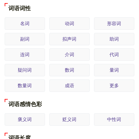
词语词性
名词
动词
形容词
副词
拟声词
助词
连词
介词
代词
疑问词
数词
量词
数量词
成语
更多
词语感情色彩
褒义词
贬义词
中性词
词语长度