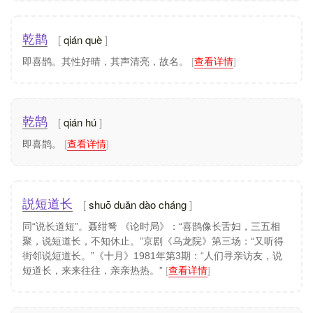
qián què
乾鹊
即喜鹊。其性好晴，其声清亮，故名。
[
查看详情
]
qián hú
乾鹄
即喜鹊。
[
查看详情
]
shuō duǎn dào cháng
説短道长
同“说长道短”。聂绀弩 《论时局》：“喜鹊像长舌妇，三五相
聚，说短道长，不知休止。”京剧《乌龙院》第三场：“又听得
街邻说短道长。”《十月》1981年第3期：“人们寻亲访友，说
短道长，来来往往，亲亲热热。”
[
查看详情
]