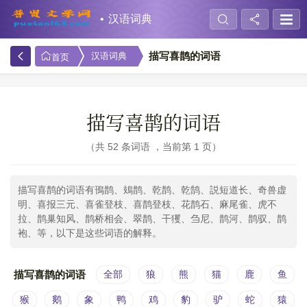
汉语词典
描写喜鹊的词语
汉语词典
首页
描写喜鹊的词语
共 52 条词语 ，当前第 1 页
描写喜鹊的词语有鳱鹊、鳷鹊、乾鹊、乾鹄、説短道长、奇兽虚
明、喜报三元、喜雀登枝、喜鹊登枝、花鹊石、麻尾雀、虎不
拉、鹊巢知风、鹊桥相会、翠鹊、干玃、刍尼、鹊河、鹊驭、鹊
袍、等，以下是这些词语的解释。
描写喜鹊的词语
全部
狼
熊
猫
鹿
鱼
猴
鹅
象
鸭
鸡
豹
驴
蛇
猿