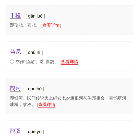
gān jué
干玃
即鳱鹊。喜鹊。
[
查看详情
]
chú ní
刍尼
①.亦作“刍泥”。②.喜鹊。
[
查看详情
]
què hé
鹊河
即银河。民间传说天上织女七夕渡银河与牛郎相会，喜鹊填河
成桥，故称。
[
查看详情
]
què yù
鹊驭