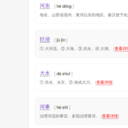
hé dōng
河东
地名。山西省境内，黄河以东的地区。秦汉曾于此
jù jìn
巨浸
①.大河流。②.大海。③.洪水。④.大湖。
[
查看详
dà shuǐ
大水
①.洪水、水灾。②.海或大川。
[
查看详情
]
hé shì
河事
治理河流的事宜。多指治理黄河。
[
查看详情
]