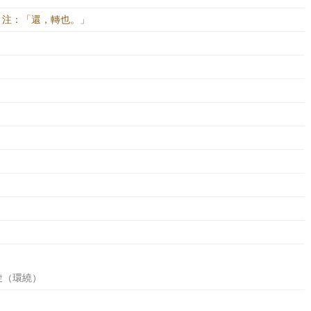
。注：「還，轉也。」
》
》
旋（環繞）