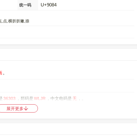
U+9084
统一码
,点,点,横折折撇,捺
画
。
是
36303
，郑码是
WLJR
，中文电码是
无
，。
展开更多
中日韩统一表意文字 (基本汉字)
，10进制：36996，UTF-32：
Loading...