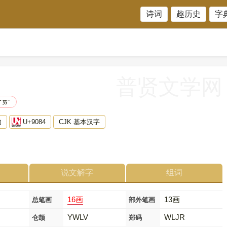
诗词
趣历史
字
普贤文学网
ㄏㄞˊ
构
U+9084
CJK 基本汉字
说文解字
组词
16画
13画
总笔画
部外笔画
YWLV
WLJR
仓颉
郑码