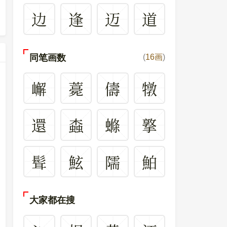
边
逢
迈
道
同笔画数
(
16画
)
嶰
薧
儔
犜
還
螙
螩
撉
髶
鮌
隭
鮊
大家都在搜