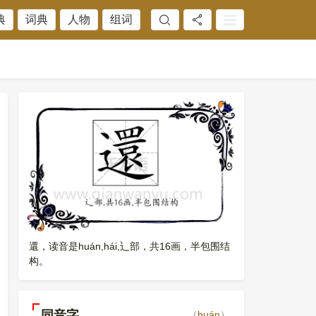
典
词典
人物
组词
還，读音是huán,hái,辶部，共16画，半包围结
构。
同音字
（
huán
）