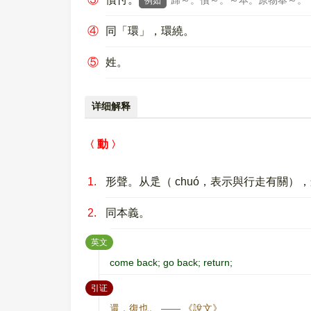
歸～。償～。～本。原物奉～。
例如
④
同「環」，環繞。
⑤
姓。
详细解释
動
1.
形聲。从辵（ chuó，表示與行走有關），
2.
同本義。
：
英文
come back; go back; return;
：
引证
還，復也。 —— 《說文》