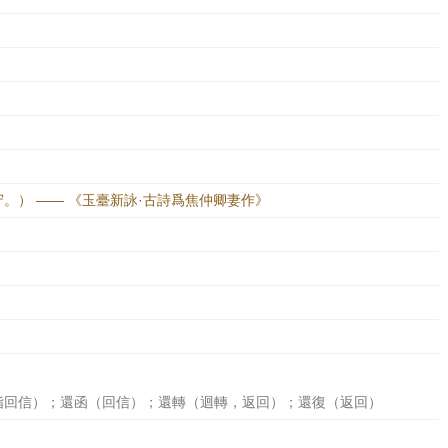
。） —— 《玉臺新詠·古詩爲焦仲卿妻作》
》
指回信）；還函（回信）；還轉（迴轉，返回）；還復（返回）