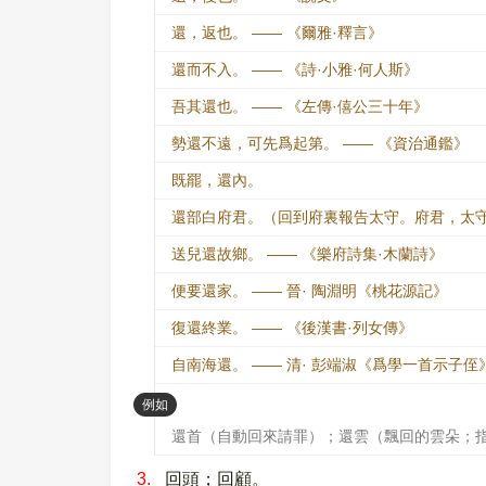
還，返也。 —— 《爾雅·釋言》
還而不入。 —— 《詩·小雅·何人斯》
吾其還也。 —— 《左傳·僖公三十年》
勢還不遠，可先爲起第。 —— 《資治通鑑》
既罷，還內。
還部白府君。（回到府裏報告太守。府君，太守
送兒還故鄉。 —— 《樂府詩集·木蘭詩》
便要還家。 —— 晉· 陶淵明《桃花源記》
復還終業。 —— 《後漢書·列女傳》
自南海還。 —— 清· 彭端淑《爲學一首示子侄
：
例如
還首（自動回來請罪）；還雲（飄回的雲朵；
3.
回頭；回顧。