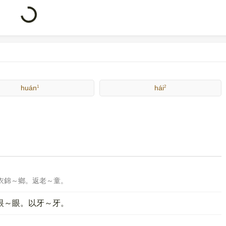
1
2
huán
hái
衣錦～鄉。返老～童。
眼～眼。以牙～牙。