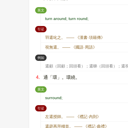
：
英文
turn around; turn round;
：
引证
羽還叱之。 —— 《漢書·項籍傳》
視無還。 —— 《國語·周語》
：
例如
還顧（回顧；回頭看）；還睇（回頭看）；還
4.
通「環」。環繞。
：
英文
surround;
：
引证
左還授師。 —— 《禮記·內則》
還辟再拜稽首。 —— 《禮記·曲禮》