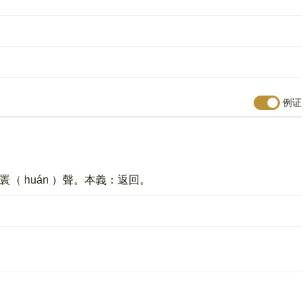
例证
瞏（ huán ）聲。本義：返回。