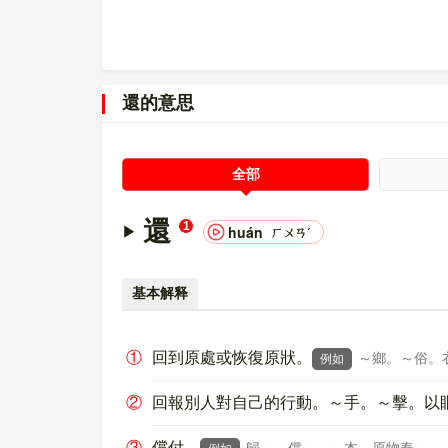
還的意思
全部
還
1
huán
ㄏㄨㄢˊ
基本解释
①
回到原處或恢復原狀。
～鄉。～俗。
例如
②
回報別人對自己的行動。～手。～擊。以
③
償付。