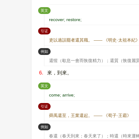
：
英文
recover; restore;
：
引证
吏以過誤罷者還其職。 —— 《明史·太祖本紀
：
例如
還惺（歇息一會而恢復精力）；還質（恢復麗
6.
來，到來。
：
英文
come; arrive;
：
引证
舜禹還至，王業還起。 —— 《荀子·王霸》
：
例如
春還（春天到來；春天來了）；時還（時來運