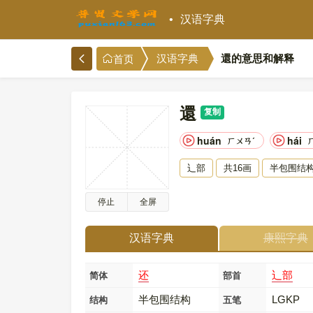
汉语字典
還的意思和解释
汉语字典
首页
還
复制
huán
hái
ㄏㄨㄢˊ
辶部
共16画
半包围结
停止
全屏
汉语字典
康熙字典
还
辶部
简体
部首
半包围结构
LGKP
结构
五笔