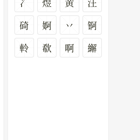
冫
煜
黄
汪
碕
婀
丷
锕
軨
欷
啊
繲