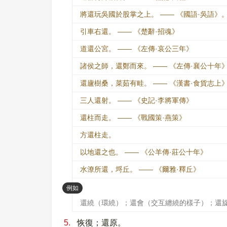
將還玩吳國於股掌之上。 —— 《國語·吳語》
引車右還。 —— 《楚辭·招魂》
道還公宮。 —— 《左傳·哀公三年》
諸侯之師，還鄭而來。 —— 《左傳·襄公十年
還廬樹桑，菜茹有畦。 —— 《漢書·食貨志上
三人還射。 —— 《史記·李將軍傳》
還柱而走。 —— 《戰國策·燕策》
方還柱走。
以地還之也。 —— 《公羊傳·莊公十年》
水潦所還，埒丘。 —— 《爾雅·釋丘》
：
例如
還繞（環繞）；還會（交互纏繞的樣子）；還
5.
恢復；還原。