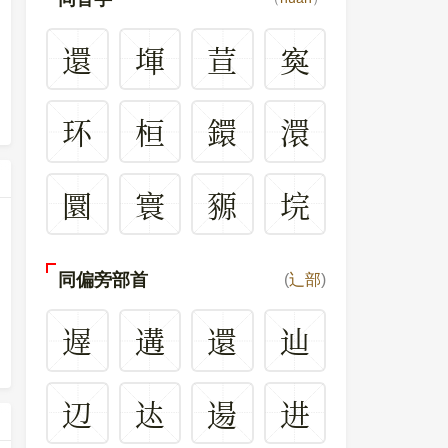
還
堚
荁
寏
环
桓
鐶
澴
圜
寰
豲
垸
同偏旁部首
(
辶部
)
遟
遘
還
辿
辺
迏
逿
进