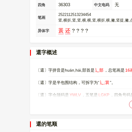
36303
无
四角
中文电码
2522112513234454
笔画
竖,横折,竖,竖,横,横,竖,横折,横,撇,竖提,撇
瞏
还
? ? ? ?
异体字
還字概述
〔還〕字拼音是huán,hái,部首是
辶部
，总笔画是
16
〔還〕字是半包围结构，可拆字为“
辶;睘
”。
〔還〕字仓颉码是
YWLV
，五笔是
LGKP
，四角号码
〔還〕字的UNICODE是
U+9084
，位于UNICODE的
00009084，UTF-8：E9 82 84。
還的笔顺
〔還〕字的异体字是
瞏;还;?;?;?;?
。