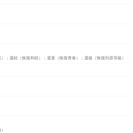
》
質）；還睦（恢復和睦）；還童（恢復青春）；還級（恢復到原等級）
轉）