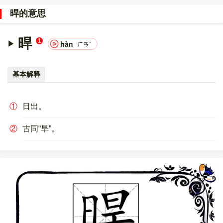
意文字 (基本汉字)
，10进制：26200，UTF-32：
晘的意思
00006658，UTF-8：E6 99 98。
〔晘〕字的异体字是
旱
。
晘
1
hàn
ㄏㄢˋ
基本解释
①
日出。
②
古同“旱”。