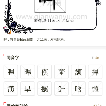
晘，读音是hàn,日部，共11画，左右结构。
同音字
（
hàn
）
睅
晘
傼
菡
颔
捍
漢
旱
撼
釬
唅
憾