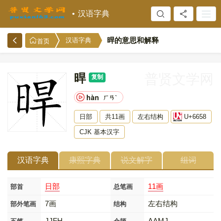
汉语字典
晘的意思和解释
汉语字典
首页
晘
普贤文学网
复制
hàn
ㄏㄢˋ
日部
共11画
左右结构
U+6658
CJK 基本汉字
汉语字典
康熙字典
说文解字
组词
日部
11画
部首
总笔画
7画
左右结构
部外笔画
结构
JJFH
AAMJ