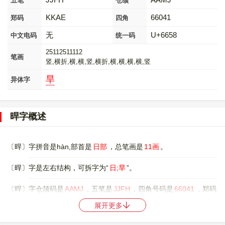
五笔
仓颉
KKAE
66041
郑码
四角
无
U+6658
中文电码
统一码
25112511112
笔画
竖,横折,横,横,竖,横折,横,横,横,横,竖
旱
异体字
晘字概述
〔晘〕字拼音是hàn,部首是
日部
，总笔画是
11画
。
〔晘〕字是左右结构，可拆字为“
日;旱
”。
〔晘〕字仓颉码是
AAMJ
，五笔是
JJFH
，四角号码是
66041
，郑码
是
KKAE
，中文电码是
无
，。
展开更多
〔晘〕字的UNICODE是
U+6658
，位于UNICODE的
中日韩统一表