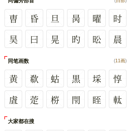
同偏旁部首
(
日部
)
曺
昏
旦
昺
曜
时
昊
曰
晃
旳
昖
晨
同笔画数
(
11画
)
黄
欷
蛄
黒
埰
惇
虘
萣
梤
閇
眰
軚
大家都在搜