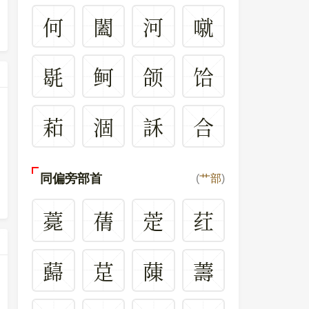
何
闔
河
噈
毼
鲄
颌
饸
萂
涸
訸
合
同偏旁部首
(
艹部
)
薧
蒨
萣
荭
蘬
莡
蔯
薵