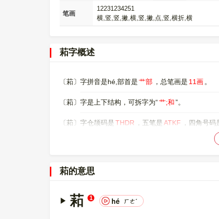
12231234251
笔画
横,竖,竖,撇,横,竖,撇,点,竖,横折,横
萂字概述
〔萂〕字拼音是hé,部首是
艹部
，总笔画是
11画
。
〔萂〕字是上下结构，可拆字为“
艹;和
”。
〔萂〕字仓颉码是
THDR
，五笔是
ATKF
，四角号码
〔萂〕字的UNICODE是
U+8402
，位于UNICODE的
00008402，UTF-8：E8 90 82。
萂的意思
萂
1
hé
ㄏㄜˊ