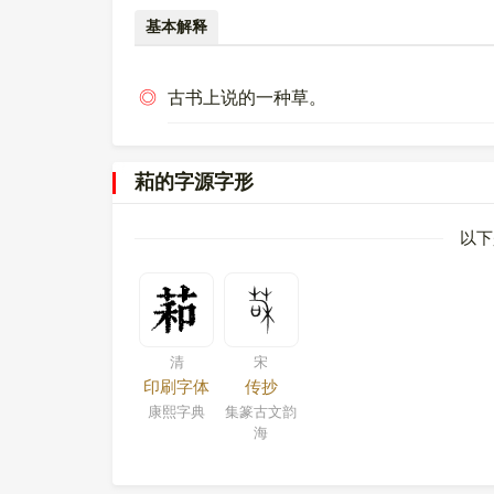
基本解释
◎
古书上说的一种草。
萂的字源字形
以下
清
宋
印刷字体
传抄
康熙字典
集篆古文韵
海