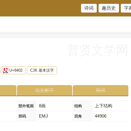
诗词
趣历史
字
普贤文学网
U+8402
CJK 基本汉字
说文解字
组词
8画
上下结构
部外笔画
结构
EMJ
44906
郑码
四角