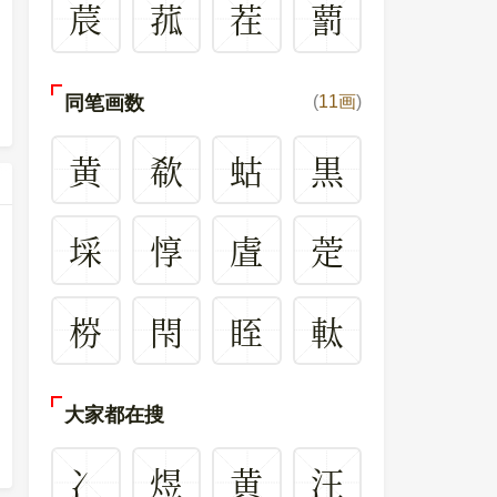
莀
菰
茬
藅
同笔画数
(
11画
)
黄
欷
蛄
黒
埰
惇
虘
萣
梤
閇
眰
軚
大家都在搜
冫
煜
黄
汪