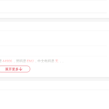
是
44906
，郑码是
EMJ
，中文电码是
无
，。
展开更多
中日韩统一表意文字 (基本汉字)
，10进制：33794，UTF-32：