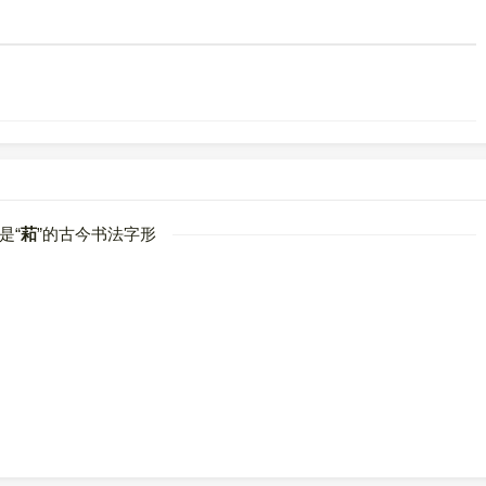
是“
萂
”的古今书法字形