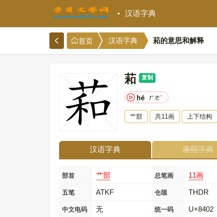
汉语字典
萂的意思和解释
汉语字典
首页
萂
复制
hé
ㄏㄜˊ
艹部
共11画
上下结构
汉语字典
康熙字典
艹部
11画
部首
总笔画
ATKF
THDR
五笔
仓颉
无
U+8402
中文电码
统一码