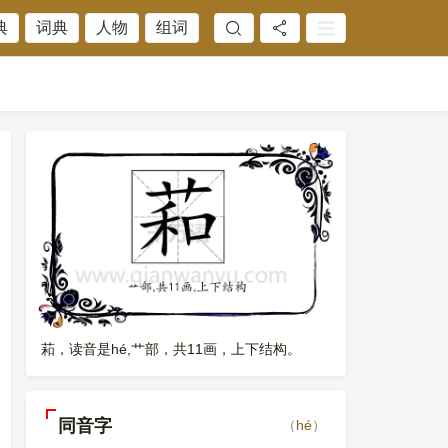
典
词典
人物
组词
萂，读音是hé,艹部，共11画，上下结构。
同音字
（
hé
）