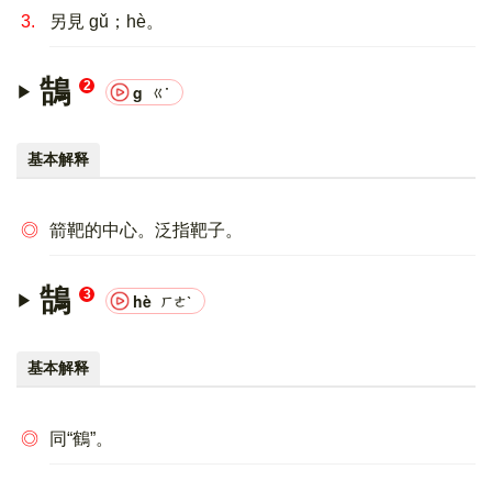
3.
另見 gǔ；hè。
鵠
2
g
ㄍ˙
基本解释
◎
箭靶的中心。泛指靶子。
鵠
3
hè
ㄏㄜˋ
基本解释
◎
同“鶴”。