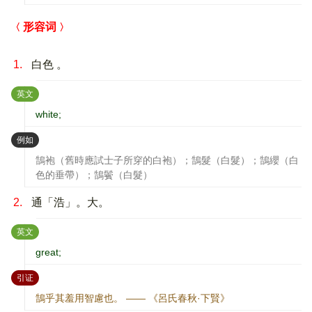
形容词
1.
白色 。
：
英文
white;
：
例如
鵠袍（舊時應試士子所穿的白袍）；鵠髮（白髮）；鵠纓（白
色的垂帶）；鵠鬢（白髮）
2.
通「浩」。大。
：
英文
great;
：
引证
鵠乎其羞用智慮也。 —— 《呂氏春秋·下賢》