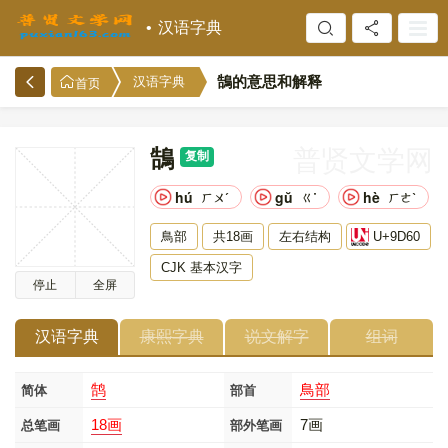
汉语字典
鵠的意思和解释
汉语字典
首页
鵠
普贤文学网
复制
hú
gŭ
hè
ㄏㄨˊ
ㄍ˙
ㄏㄜˋ
鳥部
共18画
左右结构
U+9D60
CJK 基本汉字
停止
全屏
汉语字典
康熙字典
说文解字
组词
鹄
鳥部
简体
部首
18画
7画
总笔画
部外笔画