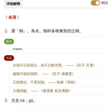
例证
详细解释
名词
1.
通「鶴」。鳥名。鶴科各種禽類的泛稱。
：
英文
crane;
：
引证
夫鵠不日浴而白，烏不日黔而黑。 —— 《莊子·天運》
越雞不能伏鵠卵。 —— 《莊子·庚桑楚》
王昭楚妃，千里別鵠。 —— 嵇康《琴賦》
大儀鵠髮。 —— 《後漢書·吳良傳贊》
2.
另見 hè；gǔ。