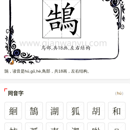
鵠，读音是hú,gŭ,hè,鳥部，共18画，左右结构。
同音字
（
hú
）
絗
鵠
湖
狐
胡
和