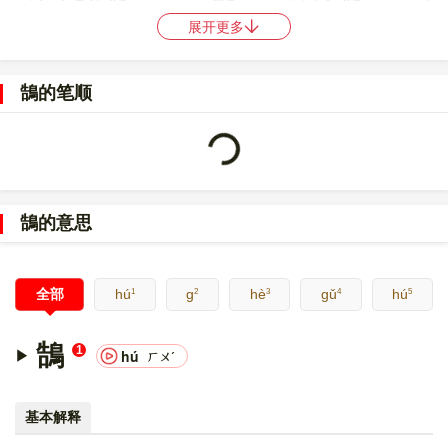
码是
MBJR
，中文电码是
无
，。
展开更多
〔鵠〕字的UNICODE是
U+9D60
，位于UNICODE的
中日韩统一表
意文字 (基本汉字)
，10进制：40288，UTF-32：
鵠的笔顺
00009D60，UTF-8：E9 B5 A0。
〔鵠〕字的异体字是
䧼;鶴;鹄
。
Loading...
鵠的意思
1
2
3
4
5
全部
hú
g
hè
gǔ
hú
鵠
1
hú
ㄏㄨˊ
基本解释