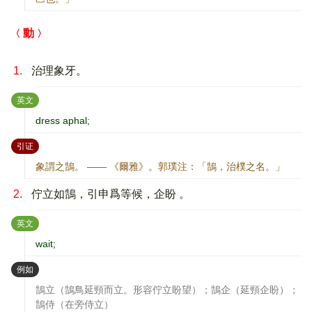
動
1.
治理象牙。
：
英文
dress aphal;
：
引证
象謂之鵠。 —— 《爾雅》。郭璞注：「鵠，治樸之名。」
2.
佇立如鵠，引申爲等候，企盼 。
：
英文
wait;
：
例如
鵠立（鵠鳥延頸而立。形容佇立盼望）；鵠企（延頸企盼）；
鵠侍（在旁侍立）