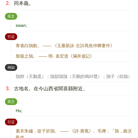
2.
同本義。
：
英文
swan;
：
引证
青雀白鵠舫。 —— 《玉臺新詠·古詩爲焦仲卿妻作》
脫籠之鵠。 —— 明· 袁宏道《滿井遊記》
：
例如
鵠卵（天鵝蛋）；鵠韻鵠鵠（天鵝的鳴叫聲）；鵠子（幼鵠）
3.
古地名。在今山西省聞喜縣附近。
：
英文
Hu;
：
引证
素衣朱繡，從子於鵠。 —— 《詩·唐風》。毛傳：「鵠，曲沃
邑也。」