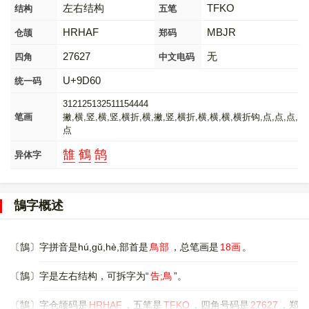
左右结构
TFKO
结构
五笔
HRHAF
MBJR
仓颉
郑码
27627
无
四角
中文电码
U+9D60
统一码
312125132511154444
笔画
撇,横,竖,横,竖,横折,横,撇,竖,横折,横,横,横,横折钩,点,点,点,
点
䧼
鶴
鹄
异体字
鵠字概述
〔鵠〕字拼音是hú,gŭ,hè,部首是
鳥部
，总笔画是
18画
。
〔鵠〕字是左右结构，可拆字为“
告;鳥
”。
〔鵠〕字仓颉码是
HRHAF
，五笔是
TFKO
，四角号码是
27627
，郑