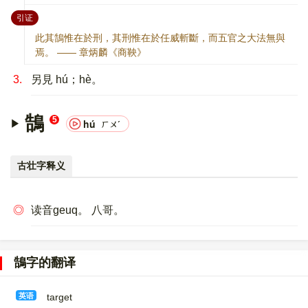
：
引证
此其鵠惟在於刑，其刑惟在於任威斬斷，而五官之大法無與
焉。 —— 章炳麟《商鞅》
3.
另見 hú；hè。
鵠
5
hú
ㄏㄨˊ
古壮字释义
◎
读音geuq。 八哥。
鵠字的翻译
英语
target