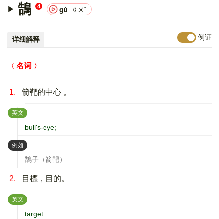
鵠
4
gǔ
ㄍㄨˇ
例证
详细解释
名词
1.
箭靶的中心 。
：
英文
bull's-eye;
：
例如
鵠子（箭靶）
2.
目標，目的。
：
英文
target;