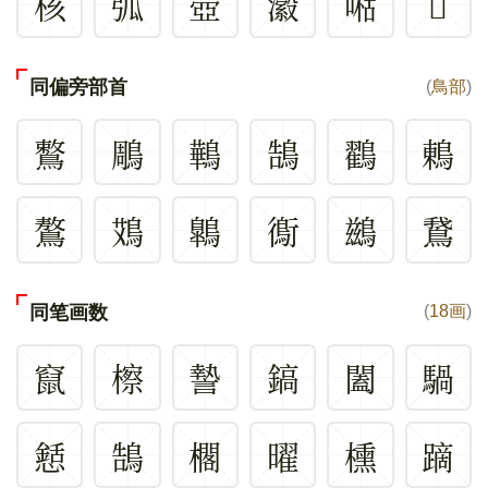
核
弧
壺
瀫
喖
𨴬
同偏旁部首
(
鳥部
)
鷘
鵰
鷨
鵠
鸐
鶇
鷔
鴱
鷱
鵆
鷀
鵞
同笔画数
(
18画
)
竄
檫
謺
鎬
闔
騧
懖
鵠
櫊
曜
櫄
蹢