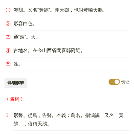
①
鴻鵠。又名“黃鵠”。即天鵝，也叫黃嘴天鵝。
②
形容白色。
③
通“浩”。大。
④
古地名。在今山西省聞喜縣附近。
⑤
姓。
例证
详细解释
名词
1.
形聲。從鳥，告聲。本義：鳥名。指鴻鵠，又名「黃
鵠」，俗稱天鵝。