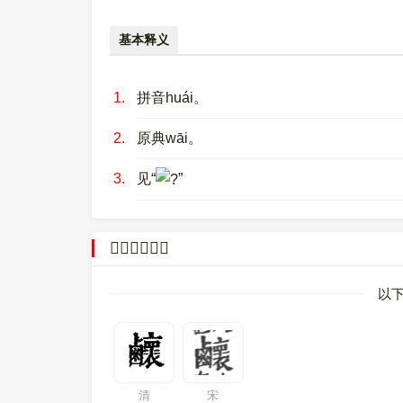
基本释义
1.
拼音huái。
2.
原典wāi。
3.
见“
”
𪊉的字源字形
以下
清
宋