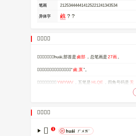
笔画
212534444414125221241343534
䴜
? ?
异体字
𪊉字概述
〔𪊉〕字拼音是huái,部首是
鹵部
，总笔画是
27画
。
〔𪊉〕字是左右结构，可拆字为“
鹵;褱
”。
〔𪊉〕字仓颉码是
YWYWV
，五笔是
HLQE
，四角号码是
无
〔𪊉〕字的UNICODE是
U+2A289
，位于UNICODE的
中
UTF-8：F0 AA 8A 89。
𪊉的意思
〔𪊉〕字的异体字是
䴜;?;?
。
𪊉
1
huái
ㄏㄨㄞˊ