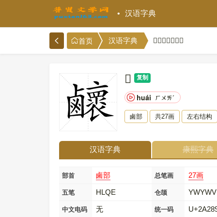
汉语字典
𪊉的意思和解释
汉语字典
首页
𪊉
复制
huái
ㄏㄨㄞˊ
鹵部
共27画
左右结构
汉语字典
康熙字典
鹵部
27画
部首
总笔画
HLQE
YWYWV
五笔
仓颉
无
U+2A28
中文电码
统一码