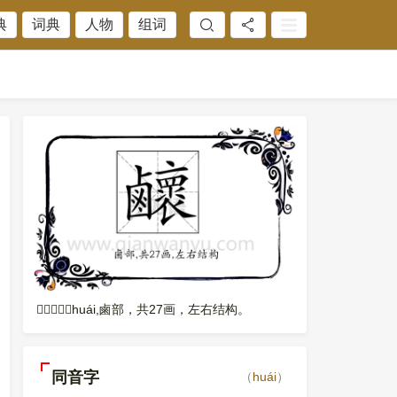
典
词典
人物
组词
𪊉，读音是huái,鹵部，共27画，左右结构。
同音字
（
huái
）