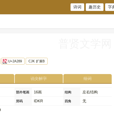
诗词
趣历史
字
普贤文学网
U+2A289
CJK 扩展B
说文解字
组词
16画
左右结构
部外笔画
结构
IDKR
无
郑码
四角
9