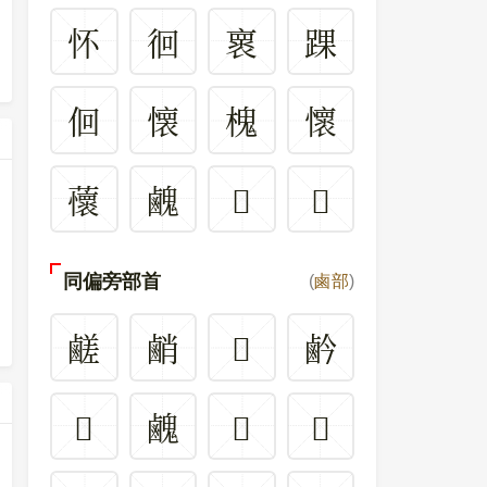
怀
徊
褱
踝
佪
懐
槐
懷
蘹
䴜
𪊉
𩌃
同偏旁部首
(
鹵部
)
鹺
䴛
𪉭
鹶
𪉗
䴜
𪉢
𪊉