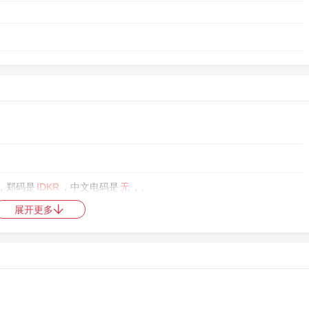
，郑码是
IDKR
，中文电码是
无
，。
展开更多
日韩统一表意文字扩展区B
，10进制：172681，UTF-32：0002A289，