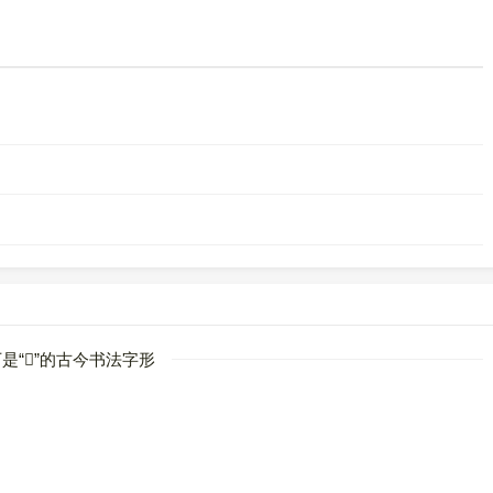
是“
𪊉
”的古今书法字形