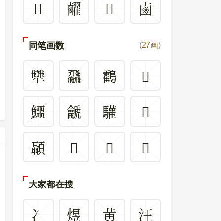
𪉮
䴞
𪊇
鹵
同笔画数
(
27画
)
犫
飝
鸖
𡬎
鱷
䶵
驩
𤼢
顳
𢌕
𩏷
𤅹
大家都在搜
冫
煜
黄
汪