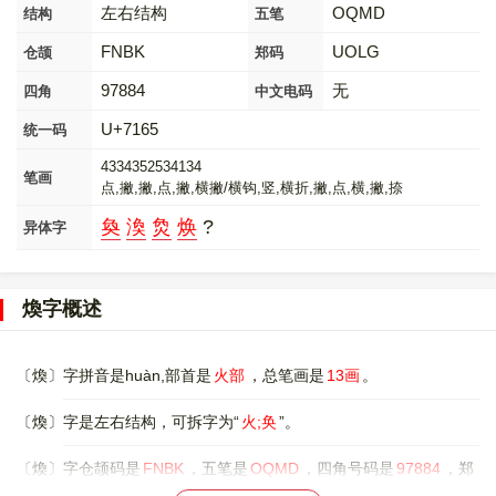
左右结构
OQMD
结构
五笔
FNBK
UOLG
仓颉
郑码
97884
无
四角
中文电码
U+7165
统一码
4334352534134
笔画
点,撇,撇,点,撇,横撇/横钩,竖,横折,撇,点,横,撇,捺
奐
渙
烉
焕
?
异体字
煥字概述
〔煥〕字拼音是huàn,部首是
火部
，总笔画是
13画
。
〔煥〕字是左右结构，可拆字为“
火;奂
”。
〔煥〕字仓颉码是
FNBK
，五笔是
OQMD
，四角号码是
97884
，郑
码是
UOLG
，中文电码是
无
，。