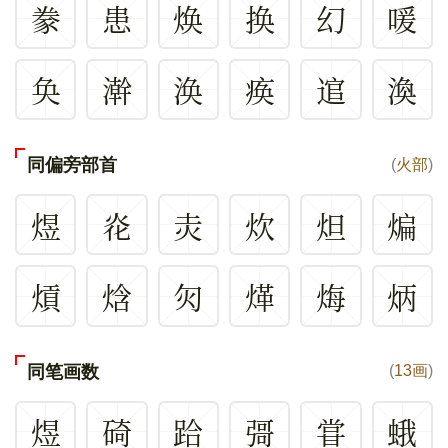
豢
患
焕
换
幻
喛
奂
澣
涣
痪
逭
渙
同偏旁部首
(
火部
)
煜
炛
灻
炊
炟
煸
熕
焓
灳
煂
烸
炳
同笔画数
(
13画
)
煜
碕
跲
彁
甞
蛾