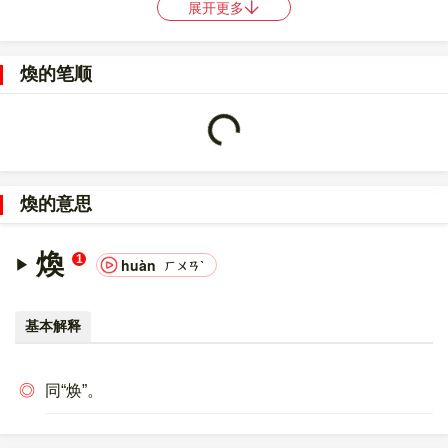
展开更多
〔煥〕字的UNICODE是
U+7165
，位于UNICODE的
中日韩统一表
意文字 (基本汉字)
，10进制：29029，UTF-32：
煥的笔顺
00007165，UTF-8：E7 85 A5。
〔煥〕字的异体字是
奐;渙;烉;焕;?
。
Loading...
煥的意思
煥
1
huàn
ㄏㄨㄢˋ
基本解释
◎
同“焕”。