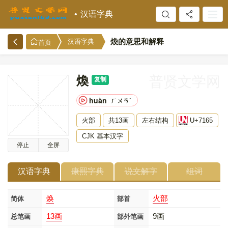
汉语字典
煥的意思和解释
汉语字典
首页
煥
普贤文学网
复制
huàn
ㄏㄨㄢˋ
火部
共13画
左右结构
U+7165
CJK 基本汉字
停止
全屏
汉语字典
康熙字典
说文解字
组词
焕
火部
简体
部首
13画
9画
总笔画
部外笔画