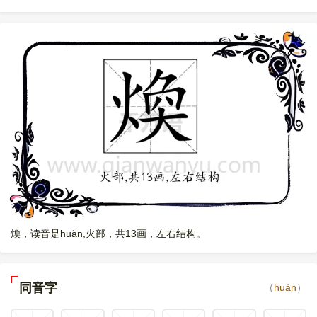
煥，读音是huàn,火部，共13画，左右结构。
同音字
（
huàn
）