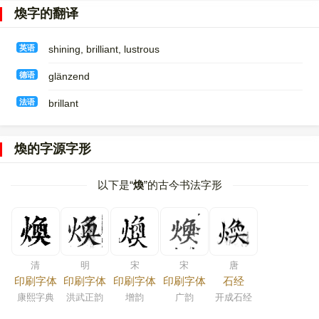
煥字的翻译
英语
shining, brilliant, lustrous
德语
glänzend
法语
brillant
煥的字源字形
以下是“
煥
”的古今书法字形
清
明
宋
宋
唐
印刷字体
印刷字体
印刷字体
印刷字体
石经
康熙字典
洪武正韵
增韵
广韵
开成石经