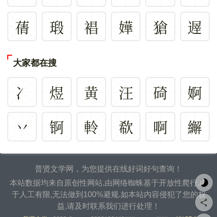
蒨
瑖
裮
嬅
獊
遟
大家都在搜
冫
煜
黄
汪
碕
婀
丷
锕
軨
欷
啊
繲
普贤文学网，为您提供在线好词好句查询！
本站数据均来自原创性网站,由网络蜘蛛基于开放性爬行,由
于人工有限,无法做到100%避规.如本站内容侵犯了您的权
益,请及时联系我们进行处理！