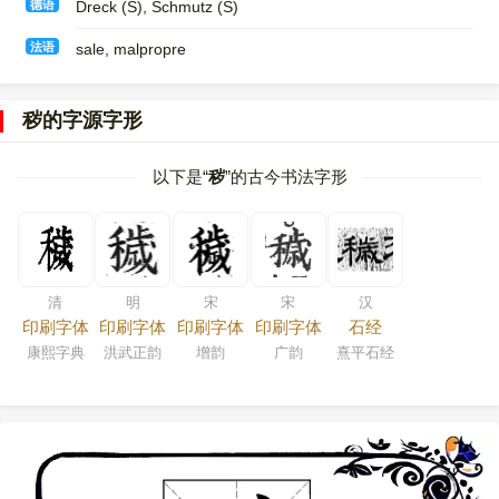
德语
Dreck (S)​, Schmutz (S)
法语
sale, malpropre
秽的字源字形
以下是“
秽
”的古今书法字形
清
明
宋
宋
汉
印刷字体
印刷字体
印刷字体
印刷字体
石经
康熙字典
洪武正韵
增韵
广韵
熹平石经