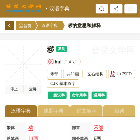
汉语字典
秽的意思和解释
汉语字典
首页
秽
普贤文学网
复制
huì
ㄏㄨㄟˋ
禾部
共11画
左右结构
U+79FD
CJK 基本汉字
停止
全屏
一级汉字
次常用字
通用字
汉语字典
康熙字典
说文解字
组词
穢
禾部
繁体
部首
11画
6画
总笔画
部外笔画