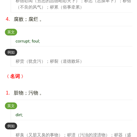
秽德彰闻（丑恶的品德昭彰天下）；秽志（志操卑下）；秽俗
（不良的风气）；秽累（俗事牵累）
4.
腐败；腐烂 。
：
英文
corrupt; foul;
：
例如
秽货（犹贪污）；秽裂（道德败坏）
名词
1.
脏物；污物 。
：
英文
dirt;
：
例如
秽臭（又脏又臭的事物）；秽渍（污浊的浸渍物）；秽器（盛