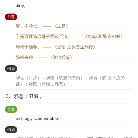
dirty;
：
引证
秽，不净也。 —— 《玉篇》
于是百姓涤瑕荡秽而镜至清。 —— 《文选·班固·东都赋》
蝉蜕于浊秽。 —— 《史记·屈原贾生列传》
除残去秽。 —— 《资治通鉴》
：
例如
秽垢（污浊）；秽物（肮脏的东西）；秽言（肮 脏下流的
话）；秽慝（污浊，邪恶）
3.
邪恶；丑陋 。
：
英文
evil; ugly; abominable;
：
例如