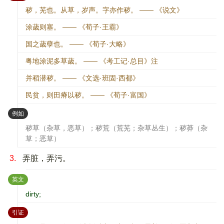
秽，芜也。从草，岁声。字亦作秽。 —— 《说文》
涂薉则塞。 —— 《荀子·王霸》
国之薉孽也。 —— 《荀子·大略》
粤地涂泥多草薉。 —— 《考工记·总目》注
并稻潜秽。 —— 《文选·班固·西都》
民贫，则田瘠以秽。 —— 《荀子·富国》
：
例如
秽草（杂草，恶草）；秽荒（荒芜；杂草丛生）；秽莽（杂
草；恶草）
3.
弄脏，弄污。
：
英文
dirty;
：
引证