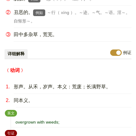
②
丑恶的。
～行（ xíng ）。～迹。～气。～语。淫～。
例如
自惭形～。
③
田中多杂草，荒芜。
例证
详细解释
动词
1.
形声。从禾，岁声。本义：荒废；长满野草。
2.
同本义。
：
英文
overgrown with weeds;
：
引证