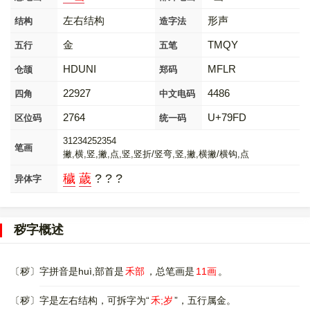
左右结构
形声
结构
造字法
金
TMQY
五行
五笔
HDUNI
MFLR
仓颉
郑码
22927
4486
四角
中文电码
2764
U+79FD
区位码
统一码
31234252354
笔画
撇,横,竖,撇,点,竖,竖折/竖弯,竖,撇,横撇/横钩,点
穢
薉
? ? ?
异体字
秽字概述
〔秽〕字拼音是huì,部首是
禾部
，总笔画是
11画
。
〔秽〕字是左右结构，可拆字为“
禾;岁
”，五行属金。