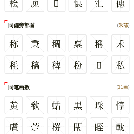
桧
廆
𠃐
憓
汇
僡
同偏旁部首
(
禾部
)
称
秉
稠
稟
稱
禾
秏
稿
稗
秎
𥤡
私
同笔画数
(
11画
)
黄
欷
蛄
黒
埰
惇
虘
萣
梤
閇
眰
軚