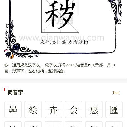
秽，通用规范汉字表,一级字表,序号2315,读音是huì,禾部，共11
画，形声字，左右结构，五行属金。
同音字
（
huì
）
芔
绘
卉
会
惠
匯