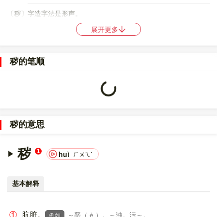
〔秽〕字造字法是形声。
展开更多
〔秽〕字仓颉码是
HDUNI
，五笔是
TMQY
，四角号码是
22927
，郑
码是
MFLR
，中文电码是
4486
，区位码是
2764
。
秽的笔顺
〔秽〕字的UNICODE是
U+79FD
，位于UNICODE的
中日韩统一表
意文字 (基本汉字)
，10进制：31229，UTF-32：
000079FD，UTF-8：E7 A7 BD。
Loading...
〔秽〕字在
《通用规范汉字表》
的
一级字表
中，序号
2315
。
秽的意思
〔秽〕字的异体字是
穢;薉;?;?;?
。
秽
1
huì
ㄏㄨㄟˋ
基本解释
①
肮脏。
～恶（ è ）。～浊。污～。
例如