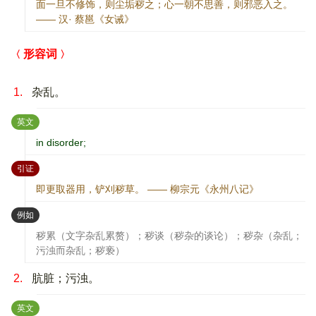
面一旦不修饰，则尘垢秽之；心一朝不思善，则邪恶入之。
—— 汉· 蔡邕《女诫》
形容词
1.
杂乱。
：
英文
in disorder;
：
引证
即更取器用，铲刈秽草。 —— 柳宗元《永州八记》
：
例如
秽累（文字杂乱累赘）；秽谈（秽杂的谈论）；秽杂（杂乱；
污浊而杂乱；秽亵）
2.
肮脏；污浊。
：
英文