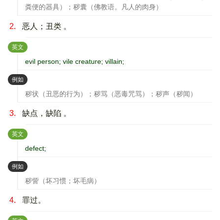
粪便的器具）；秽囊（佛教语。凡人的肉身）
2.
恶人；丑类 。
：
英文
evil person; vile creature; villain;
：
例如
秽状（丑恶的行为）；秽骂（恶毒咒骂）；秽声（秽闻）
3.
缺点，缺陷 。
：
英文
defect;
：
例如
秽訾（坏习惯；坏毛病）
4.
罪过。