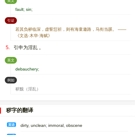
：
英文
fault; sin;
：
引证
若其负秽临深，虚誓愆祈，则有海童邀路，马衔当蹊。 ——
《文选·木华·海赋》
5.
引申为淫乱 。
：
英文
debauchery;
：
例如
秽黩（淫乱）
秽字的翻译
英语
dirty, unclean; immoral, obscene