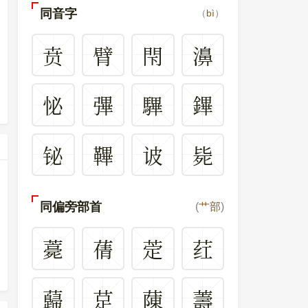
同音字
（
bì
）
贲
臂
閇
濞
怭
彃
驆
鏎
铋
鞸
诐
毙
同偏旁部首
(
艹部
)
薧
蒨
萣
荭
蘬
莡
蔯
薵