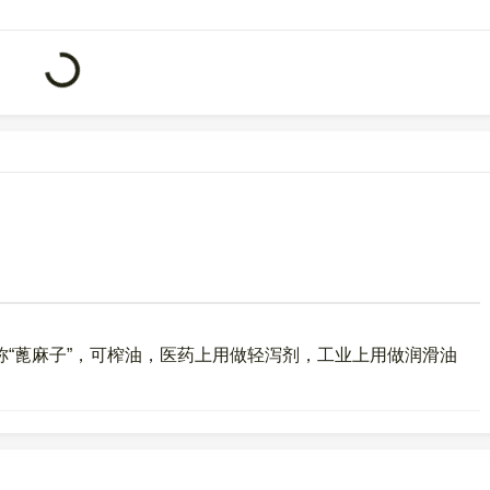
号
5377
。
Loading...
“蓖麻子”，可榨油，医药上用做轻泻剂，工业上用做润滑油