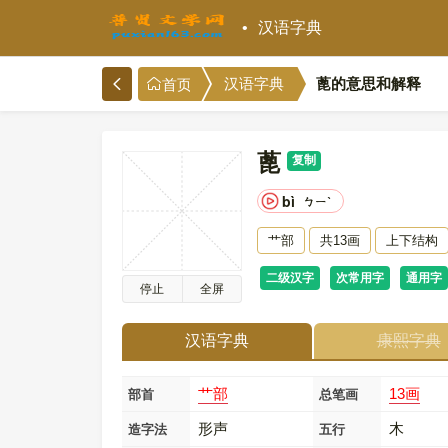
汉语字典
蓖的意思和解释
汉语字典
首页
蓖
复制
bì
ㄅㄧˋ
艹部
共13画
上下结构
二级汉字
次常用字
通用字
停止
全屏
汉语字典
康熙字典
艹部
13画
部首
总笔画
形声
木
造字法
五行