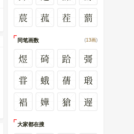
莀
菰
茬
藅
同笔画数
(
13画
)
煜
碕
跲
彁
甞
蛾
蒨
瑖
裮
嬅
獊
遟
大家都在搜