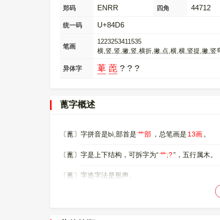
ENRR
44712
郑码
四角
U+84D6
统一码
1223253411535
笔画
横,竖,竖,撇,竖,横折,撇,点,横,横,竖提,撇,
萆
萞
? ? ?
异体字
蓖字概述
〔蓖〕字拼音是bì,部首是
艹部
，总笔画是
13画
。
〔蓖〕字是上下结构，可拆字为“
艹;?
”，五行属木。
〔蓖〕字造字法是形声。
〔蓖〕字仓颉码是
THWP
，五笔是
ATLX
，四角号码
〔蓖〕字的UNICODE是
U+84D6
，位于UNICODE的