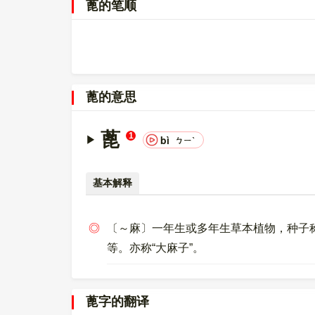
蓖的笔顺
000084D6，UTF-8：E8 93 96。
〔蓖〕字在
《通用规范汉字表》
的
二级字表
中，序
〔蓖〕字的异体字是
萆;萞;?;?;?
。
蓖的意思
蓖
1
bì
ㄅㄧˋ
基本解释
◎
〔～麻〕一年生或多年生草本植物，种子称
等。亦称“大麻子”。
蓖字的翻译