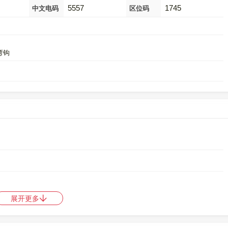
5557
1745
中文电码
区位码
竖弯钩
展开更多
是
44712
，郑码是
ENRR
，中文电码是
5557
，区位码是
1745
。
中日韩统一表意文字 (基本汉字)
，10进制：34006，UTF-32：