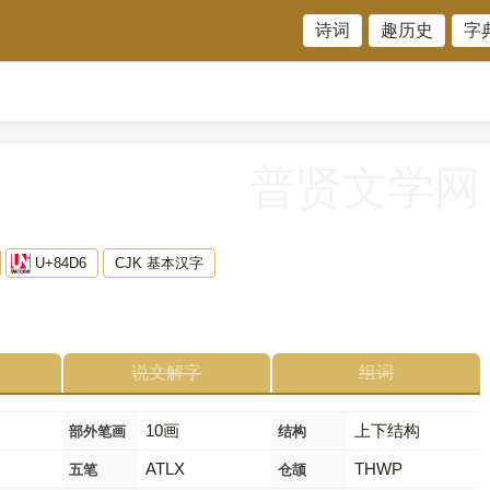
诗词
趣历史
字
普贤文学网
U+84D6
CJK 基本汉字
说文解字
组词
10画
上下结构
部外笔画
结构
ATLX
THWP
五笔
仓颉