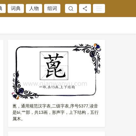
典
词典
人物
组词
蓖，通用规范汉字表,二级字表,序号5377,读音
是bì,艹部，共13画，形声字，上下结构，五行
属木。