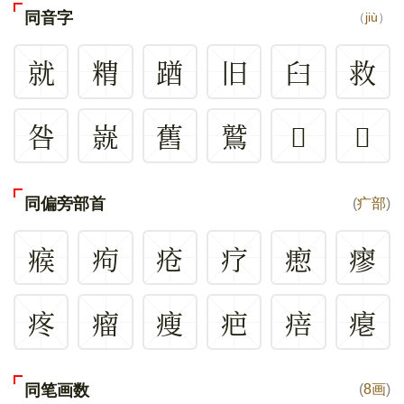
同音字
（
jiù
）
就
䊘
䠓
旧
臼
救
咎
㠇
舊
鷲
𠥬
𧫾
同偏旁部首
(
疒部
)
瘊
痀
疮
疗
瘛
瘳
疼
瘤
瘦
疤
㾦
瘪
同笔画数
(
8画
)