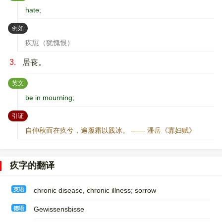
hate;
：
例如
疚愆（犹愧恨）
3.
居丧。
：
英文
be in mourning;
：
引证
自仲秋而在疚兮，逾履霜以践冰。 —— 潘岳《寡妇赋》
疚字的翻译
英语
chronic disease, chronic illness; sorrow
德语
Gewissensbisse