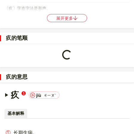
〔疚〕字造字法是形声。
展开更多
〔疚〕字仓颉码是
KNO
，五笔是
UQYI
，四角号码是
00187
，郑码
是
TRS
，中文电码是
3998
，区位码是
3046
。
疚的笔顺
〔疚〕字的UNICODE是
U+759A
，位于UNICODE的
中日韩统一表
Loading...
意文字 (基本汉字)
，10进制：30106，UTF-32：
0000759A，UTF-8：E7 96 9A。
〔疚〕字在
《通用规范汉字表》
的
一级字表
中，序号
1215
。
疚的意思
〔疚〕字的异体字是
㝌;?;?
。
疚
1
jiù
ㄐㄧㄡˋ
基本解释
①
长期生病。