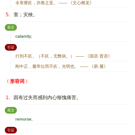
令章靡疚，亦善之亚。 —— 《文心雕龙》
5.
害；灾殃。
：
英文
calamity;
：
引证
行刑不疚。（不疚，无弊病。） —— 《国语·晋语》
刚中正，履帝位而不疚，光明也。 —— 《易·履》
形容词
1.
因有过失而感到内心惭愧痛苦。
：
英文
remorse;
：
引证