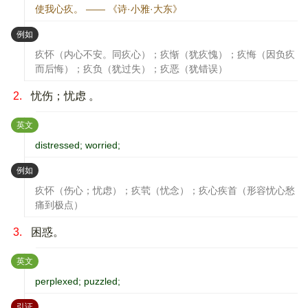
使我心疚。 —— 《诗·小雅·大东》
：
例如
疚怀（内心不安。同疚心）；疚惭（犹疚愧）；疚悔（因负疚
而后悔）；疚负（犹过失）；疚恶（犹错误）
2.
忧伤；忧虑 。
：
英文
distressed; worried;
：
例如
疚怀（伤心；忧虑）；疚茕（忧念）；疚心疾首（形容忧心愁
痛到极点）
3.
困惑。
：
英文
perplexed; puzzled;
：
引证