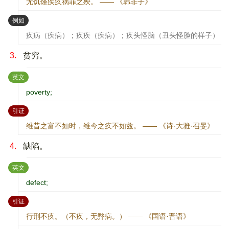
无饥馑疾疚祸罪之殃。 —— 《韩非子》
：
例如
疚病（疾病）；疚疾（疾病）；疚头怪脑（丑头怪脸的样子）
3.
贫穷。
：
英文
poverty;
：
引证
维昔之富不如时，维今之疚不如兹。 —— 《诗·大雅·召旻》
4.
缺陷。
：
英文
defect;
：
引证
行刑不疚。（不疚，无弊病。） —— 《国语·晋语》