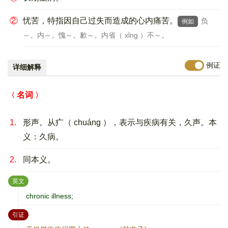
②
忧苦，特指因自己过失而造成的心内痛苦。
负
例如
～。内～。愧～。歉～。内省（ xǐng ）不～。
例证
详细解释
名词
1.
形声。从疒（ chuáng ），表示与疾病有关，久声。本
义：久病。
2.
同本义。
：
英文
chronic illness;
：
引证