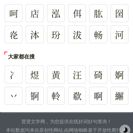
呵
店
泓
佴
肱
囶
炛
泍
玢
沷
畅
河
大家都在搜
冫
煜
黄
汪
碕
婀
丷
锕
軨
欷
啊
繲
普贤文学网，为您提供在线好词好句查询！
本站数据均来自原创性网站,由网络蜘蛛基于开放性爬行,由