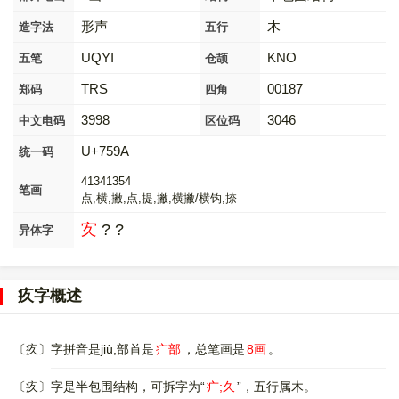
形声
木
造字法
五行
UQYI
KNO
五笔
仓颉
TRS
00187
郑码
四角
3998
3046
中文电码
区位码
U+759A
统一码
41341354
笔画
点,横,撇,点,提,撇,横撇/横钩,捺
㝌
? ?
异体字
疚字概述
〔疚〕字拼音是jiù,部首是
疒部
，总笔画是
8画
。
〔疚〕字是半包围结构，可拆字为“
疒;久
”，五行属木。