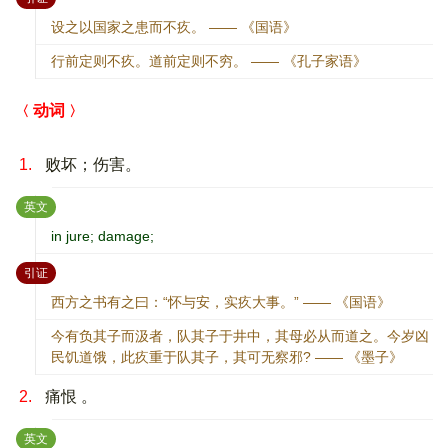
设之以国家之患而不疚。 —— 《国语》
行前定则不疚。道前定则不穷。 —— 《孔子家语》
动词
1.
败坏；伤害。
：
英文
in jure; damage;
：
引证
西方之书有之曰：“怀与安，实疚大事。” —— 《国语》
今有负其子而汲者，队其子于井中，其母必从而道之。今岁凶
民饥道饿，此疚重于队其子，其可无察邪? —— 《墨子》
2.
痛恨 。
：
英文