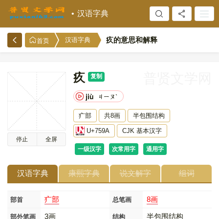
汉语字典
疚的意思和解释
汉语字典
首页
疚
普贤文学网
复制
jiù
ㄐㄧㄡˋ
疒部
共8画
半包围结构
U+759A
CJK 基本汉字
停止
全屏
一级汉字
次常用字
通用字
汉语字典
康熙字典
说文解字
组词
疒部
8画
部首
总笔画
3画
半包围结构
部外笔画
结构