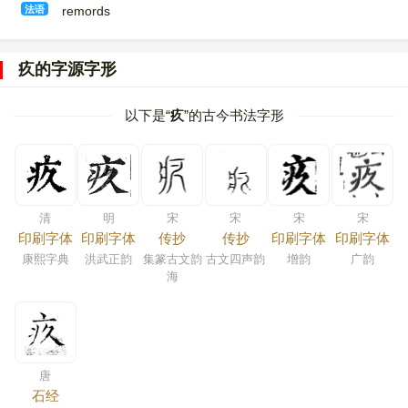
法语
remords
疚的字源字形
以下是“
疚
”的古今书法字形
清
明
宋
宋
宋
宋
印刷字体
印刷字体
传抄
传抄
印刷字体
印刷字体
康熙字典
洪武正韵
集篆古文韵
古文四声韵
增韵
广韵
海
唐
石经