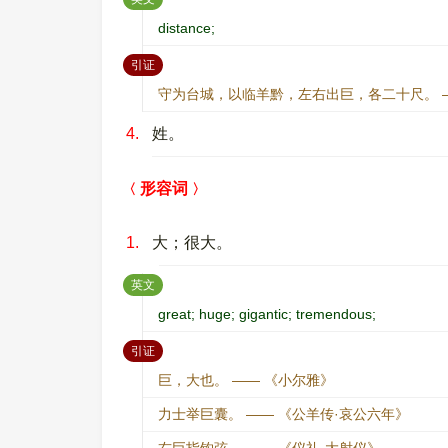
distance;
：
引证
守为台城，以临羊黔，左右出巨，各二十尺。 
4.
姓。
形容词
1.
大；很大。
：
英文
great; huge; gigantic; tremendous;
：
引证
巨，大也。 —— 《小尔雅》
力士举巨囊。 —— 《公羊传·哀公六年》