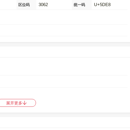
3062
U+5DE8
区位码
统一码
展开更多
717
，郑码是
HXVV
，中文电码是
1565
，区位码是
3062
。
中日韩统一表意文字 (基本汉字)
，10进制：24040，UTF-32：