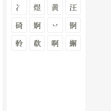
冫
煜
黄
汪
碕
婀
丷
锕
軨
欷
啊
繲