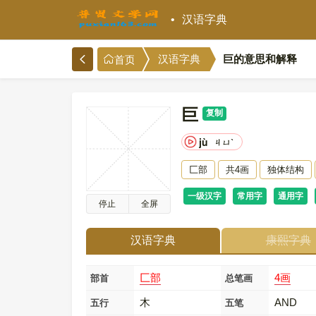
汉语字典
巨的意思和解释
汉语字典
首页
巨
复制
jù
ㄐㄩˋ
匚部
共4画
独体结构
一级汉字
常用字
通用字
停止
全屏
汉语字典
康熙字典
匚部
4画
部首
总笔画
木
AND
五行
五笔