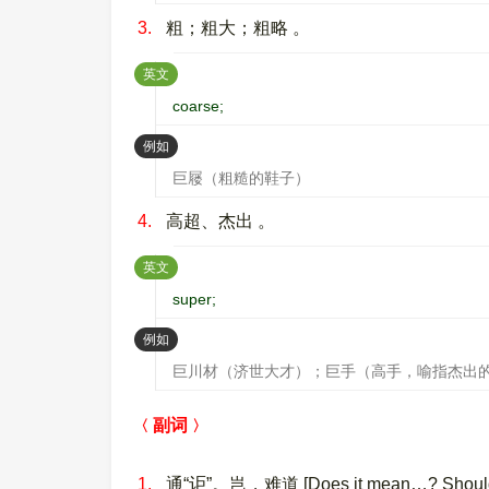
3.
粗；粗大；粗略 。
：
英文
coarse;
：
例如
巨屦（粗糙的鞋子）
4.
高超、杰出 。
：
英文
super;
：
例如
巨川材（济世大才）；巨手（高手，喻指杰出
副词
1.
通“讵”。岂，难道 [Does it mean…? Shouldn