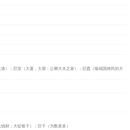
大港）；巨室（大厦，大屋；公卿大夫之家）；巨蠹（喻祸国殃民的大
批钱财；大锭银子）；巨千（为数甚多）