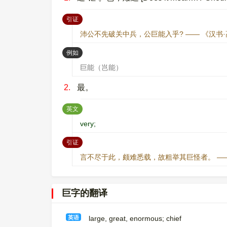
：
引证
沛公不先破关中兵，公巨能入乎? —— 《汉书
：
例如
巨能（岂能）
2.
最。
：
英文
very;
：
引证
言不尽于此，颇难悉载，故粗举其巨怪者。 —
巨字的翻译
英语
large, great, enormous; chief