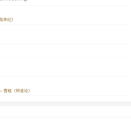
·高帝纪》
— 曹植《辩道论》