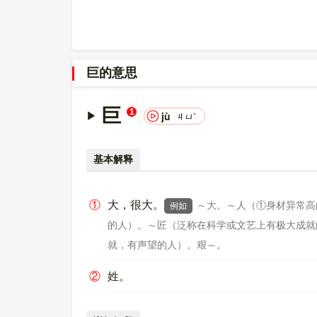
〔巨〕字在
《通用规范汉字表》
的
一级字表
中，序
〔巨〕字的异体字是
㠪;矩;鉅;?;?;?
。
巨的意思
巨
1
jù
ㄐㄩˋ
基本解释
①
大，很大。
～大。～人（①身材异常高
例如
的人）。～匠（泛称在科学或文艺上有极大成就
就，有声望的人）。艰～。
②
姓。