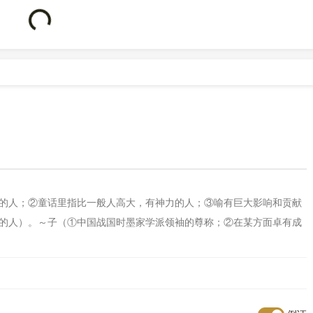
号
0101
。
Loading...
的人；②童话里指比一般人高大，有神力的人；③喻有巨大影响和贡献
的人）。～子（①中国战国时墨家学派领袖的尊称；②在某方面卓有成