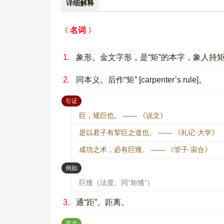
详细解释
名词
1.
象形。金文字形，是“矩”的本字，象人持
2.
同本义。后作“矩” [carpenter’s rule]。
：
引证
巨，规巨也。 —— 《说文》
是以君子有挈巨之道也。 —— 《礼记·大学》
成功之术，必有巨矱。 —— 《管子·宙合》
：
例如
巨矱（法度。同“矩矱”）
3.
通“距”。距离。
：
英文