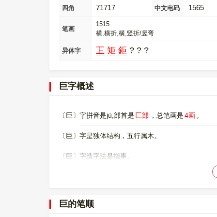
71717
1565
四角
中文电码
1515
笔画
横,横折,横,竖折/竖弯
㠪
矩
鉅
? ? ?
异体字
巨字概述
〔巨〕字拼音是jù,部首是
匚部
，总笔画是
4画
。
〔巨〕字是独体结构，五行属木。
〔巨〕字造字法是指事。
〔巨〕字仓颉码是
SS
，五笔是
AND
，四角号码是
71
〔巨〕字的UNICODE是
U+5DE8
，位于UNICODE的
巨的笔顺
00005DE8，UTF-8：E5 B7 A8。