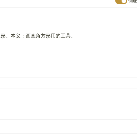
例证
矩形。本义：画直角方形用的工具。