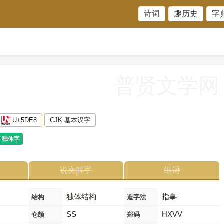
诗词
趣历史
字
普贤文学网
U+5DE8
CJK 基本汉字
独体字
说文解字
组词
独体结构
指事
结构
造字法
SS
HXVV
仓颉
郑码