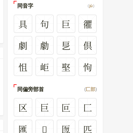
同音字
（
jù
）
具
句
巨
忂
劇
勮
乬
倶
怚
岠
埾
怐
同偏旁部首
(
匚部
)
区
巨
叵
匚
匯
𠥧
匢
匹