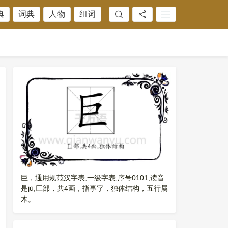
典
词典
人物
组词
巨，通用规范汉字表,一级字表,序号0101,读音
是jù,匚部，共4画，指事字，独体结构，五行属
木。