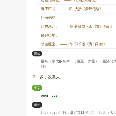
右巨指钩弦。 —— 《仪礼·大射仪》
穹崖巨谷。 —— 宋· 沈括《梦溪笔谈》
巨石岿然。
巨幅悬之。 —— 清· 薛福成《观巴黎油画记》
巨弹堕地。
劝输巨室。 —— 清· 邵长蘅《青门剩稿》
：
例如
巨响（极大的响声）；巨指（大指）；巨港（
奸）
2.
多，数量大 。
：
英文
enormous;
：
例如
巨万（万万之数。形容数目很大）；巨金（大