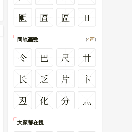
匭
匫
區
𠥐
同笔画数
(
4画
)
仒
巴
尺
廿
长
乏
片
卞
丒
化
分
灬
大家都在搜