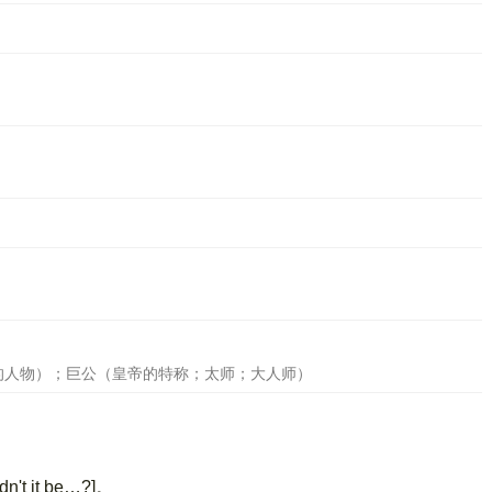
的人物）；巨公（皇帝的特称；太师；大人师）
't it be…?]。