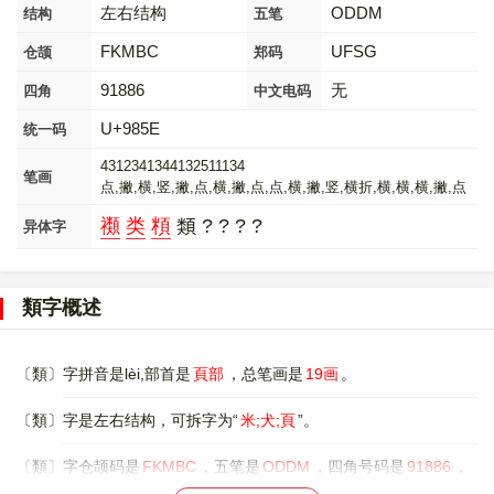
左右结构
ODDM
结构
五笔
FKMBC
UFSG
仓颉
郑码
91886
无
四角
中文电码
U+985E
统一码
4312341344132511134
笔画
点,撇,横,竖,撇,点,横,撇,点,点,横,撇,竖,横折,横,横,横,撇,点
禷
类
頪
類 ? ? ? ?
异体字
類字概述
〔類〕字拼音是lèi,部首是
頁部
，总笔画是
19画
。
〔類〕字是左右结构，可拆字为“
米;犬;頁
”。
〔類〕字仓颉码是
FKMBC
，五笔是
ODDM
，四角号码是
91886
，
郑码是
UFSG
，中文电码是
无
，。