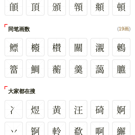
䫁
頂
頒
顇
頫
頓
同笔画数
(
19画
)
鳔
櫠
櫕
關
瀙
鶇
簹
鯛
蘅
羹
藹
臕
大家都在搜
冫
煜
黄
汪
碕
婀
丷
锕
軨
欷
啊
繲