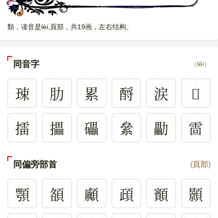
類，读音是lèi,頁部，共19画，左右结构。
同音字
（
lèi
）
㻋
肋
累
酹
涙
𣀜
擂
攂
礧
絫
㔣
䨓
同偏旁部首
(
頁部
)
顎
頟
顣
頙
顮
顥