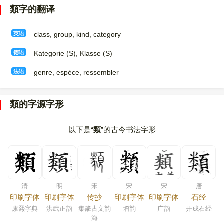
類字的翻译
英语
class, group, kind, category
德语
Kategorie (S)​, Klasse (S)
法语
genre, espèce, ressembler
類的字源字形
以下是“
類
”的古今书法字形
清
明
宋
宋
宋
唐
印刷字体
印刷字体
传抄
印刷字体
印刷字体
石经
康熙字典
洪武正韵
集篆古文韵
增韵
广韵
开成石经
海