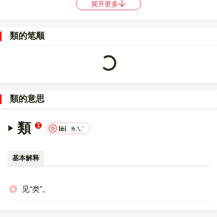
展开更多
〔類〕字的UNICODE是
U+985E
，位于UNICODE的
中日韩统一表
意文字 (基本汉字)
，10进制：39006，UTF-32：
類的笔顺
Loading...
0000985E，UTF-8：E9 A1 9E。
〔類〕字的异体字是
禷;类;頪;類;?;?;?;?
。
類的意思
類
1
lèi
ㄌㄟˋ
基本解释
◎
见“类”。