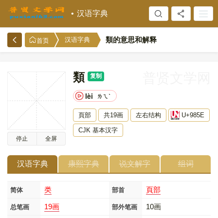
汉语字典
類的意思和解释
汉语字典
首页
類
普贤文学网
复制
lèi
ㄌㄟˋ
頁部
共19画
左右结构
U+985E
CJK 基本汉字
停止
全屏
汉语字典
康熙字典
说文解字
组词
类
頁部
简体
部首
19画
10画
总笔画
部外笔画