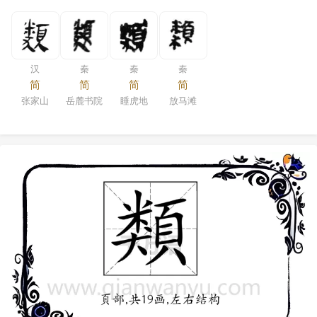
汉
秦
秦
秦
简
简
简
简
张家山
岳麓书院
睡虎地
放马滩