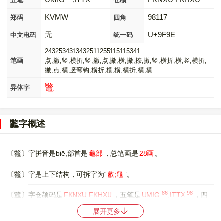
五笔
仓颉
KVMW
98117
郑码
四角
无
U+9F9E
中文电码
统一码
2432534313432511255115115341
笔画
点,撇,竖,横折,竖,撇,点,撇,横,撇,捺,撇,竖,横折,横,竖,横折,
撇,点,横,竖弯钩,横折,横,横,横折,横,横
鼈
异体字
龞字概述
〔龞〕字拼音是biē,部首是
龜部
，总笔画是
28画
。
〔龞〕字是上下结构，可拆字为“
敝;龜
”。
86
98
〔龞〕字仓颉码是
FKNXU FKHXU
，五笔是
UMIG
,ITTX
，四
角号码是
98117
，郑码是
KVMW
，中文电码是
无
，。
展开更多