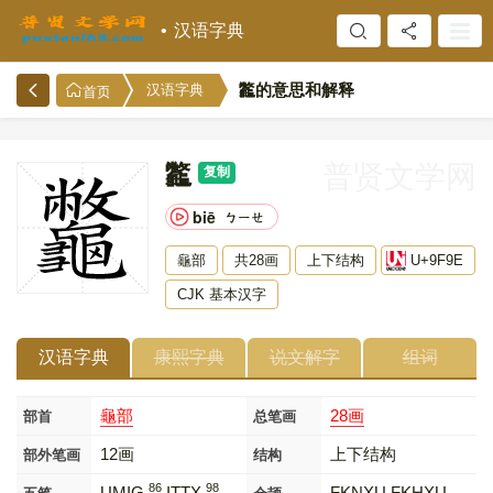
汉语字典
龞的意思和解释
汉语字典
首页
龞
普贤文学网
复制
biē
ㄅㄧㄝ
龜部
共28画
上下结构
U+9F9E
CJK 基本汉字
汉语字典
康熙字典
说文解字
组词
龜部
28画
部首
总笔画
12画
上下结构
部外笔画
结构
86
98
UMIG
,ITTX
FKNXU FKHXU