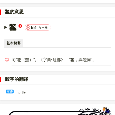
〔龞〕字的UNICODE是
U+9F9E
，位于UNICODE的
中日韩统一表
意文字 (基本汉字)
，10进制：40862，UTF-32：
龞的意思
00009F9E，UTF-8：E9 BE 9E。
〔龞〕字的异体字是
鼈
。
龞
1
biē
ㄅㄧㄝ
基本解释
◎
同“鼈（鱉）”。《字彙•龜部》：“龞，與鼈同”。
龞字的翻译
英语
turtle