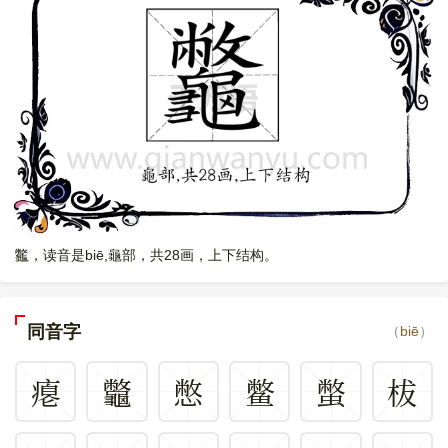
龞，读音是biē,龜部，共28画，上下结构。
同音字
（
biē
）
瘪
龞
憋
鳖
蟞
柭