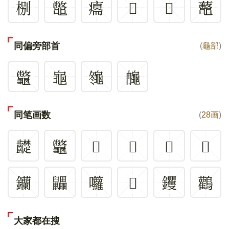
㭭
鼈
癟
𡐞
𤉤
虌
同偏旁部首
(
龜部
)
龞
龜
䶱
䶲
同笔画数
(
28画
)
齼
龞
𧾶
𨏿
𩫲
𤓪
钄
鼺
囖
𩪾
钁
鸛
大家都在搜