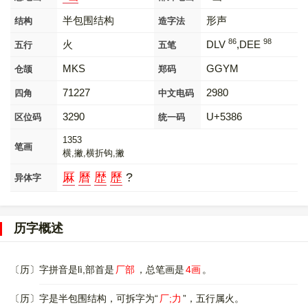
半包围结构
形声
结构
造字法
86
98
火
DLV
,DEE
五行
五笔
MKS
GGYM
仓颉
郑码
71227
2980
四角
中文电码
3290
U+5386
区位码
统一码
1353
笔画
横,撇,横折钩,撇
厤
曆
歴
歷
?
异体字
历字概述
〔历〕字拼音是lì,部首是
厂部
，总笔画是
4画
。
〔历〕字是半包围结构，可拆字为“
厂;力
”，五行属火。