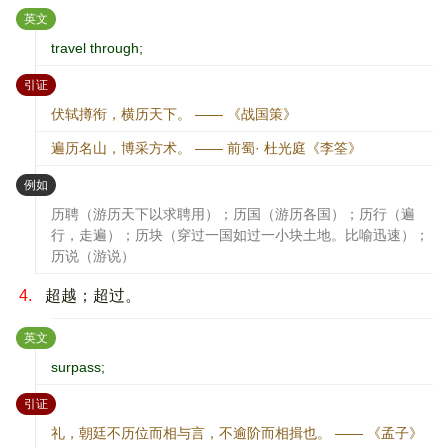
：
英文
travel through;
：
引证
伏轼撙衔，横历天下。 —— 《战国策》
遍历名山，博采方术。 —— 前蜀· 杜光庭《李筌》
：
例如
历聘（游历天下以求聘用）；历国（游历各国）；历行（遍
行，走遍）；历块（穿过一国如过一小块土地。比喻迅速）；
历说（游说）
4.
超越；超过。
：
英文
surpass;
：
引证
礼，朝廷不历位而相与言，不逾阶而相揖也。 —— 《孟子》