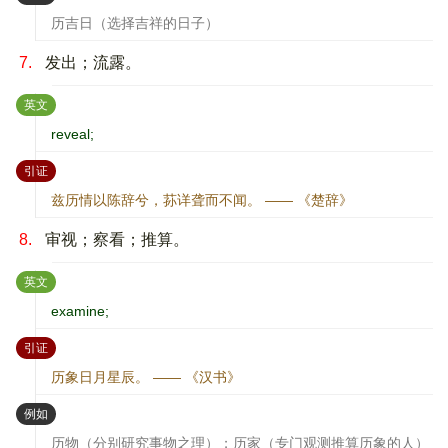
历吉日（选择吉祥的日子）
7.
发出；流露。
：
英文
reveal;
：
引证
兹历情以陈辞兮，荪详聋而不闻。 —— 《楚辞》
8.
审视；察看；推算。
：
英文
examine;
：
引证
历象日月星辰。 —— 《汉书》
：
例如
历物（分别研究事物之理）；历家（专门观测推算历象的人）