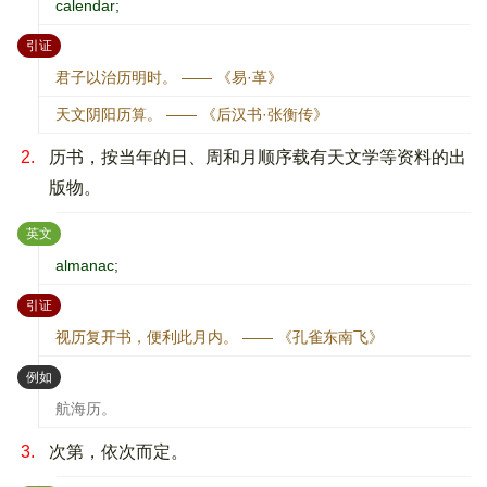
calendar;
：
引证
君子以治历明时。 —— 《易·革》
天文阴阳历算。 —— 《后汉书·张衡传》
2.
历书，按当年的日、周和月顺序载有天文学等资料的出
版物。
：
英文
almanac;
：
引证
视历复开书，便利此月内。 —— 《孔雀东南飞》
：
例如
航海历。
3.
次第，依次而定。