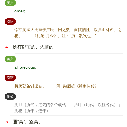
：
英文
order;
：
引证
命宰历卿大夫至于庶民土田之数，而赋牺牲，以共山林名川之
祀。 —— 《礼记·月令》。注：“历，犹次也。”
4.
所有以前的、先前的。
：
英文
all previous;
：
引证
持历朝圣训授君。 —— 清· 梁启超《谭嗣同传》
：
例如
历世（历代，过去的各个朝代）；历叶（历代；以往各代）；
历稔（历年，连年）
5.
通“鬲”。釜鬲。