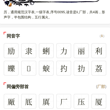
历，通用规范汉字表,一级字表,序号0095,读音是lì,厂部，共4画，形
声字，半包围结构，五行属火。
同音字
（
lì
）
励
隶
蜊
力
丽
利
皪
𩱇
蜧
扚
扐
荔
同偏旁部首
(
厂部
)
厰
厎
厧
厂
压
厦