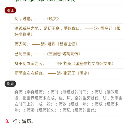
：
引证
历，过也。 —— 《说文》
深践戎马之地， 足历王庭，垂饵虎口。 —— 汉· 司马迁《报
任少卿书》
历齐河。 —— 清· 姚鼐《登泰山记》
已历三世。 —— 《三国志·诸葛亮传》
身不历农亩之劳。 —— 明· 刘基《诚意伯刘文成公文集》
历两京左右通政。 —— 清· 张廷玉《明史》
：
例如
身历（亲身经历）；历时（所经过的时间）；历劫（佛教用
语。指世界经历多次成、住、坏、空的生灭过程。劫，为宇宙
在时间上的一成一毁）；历岁（经过一年）；历载（经历多
年）；历远（经历长久）；历纪（经历的世代）
3.
行；游历。