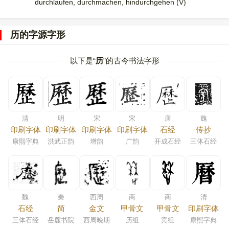
durchlaufen, durchmachen, hindurchgehen (V)
历的字源字形
以下是“
历
”的古今书法字形
清
明
宋
宋
唐
魏
印刷字体
印刷字体
印刷字体
印刷字体
石经
传抄
康熙字典
洪武正韵
增韵
广韵
开成石经
三体石经
魏
秦
西周
商
商
清
石经
简
金文
甲骨文
甲骨文
印刷字体
三体石经
岳麓书院
西周晚期
历组
宾组
康熙字典