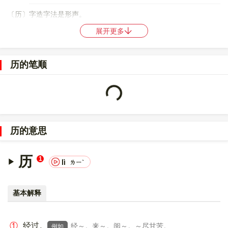
〔历〕字造字法是形声。
展开更多
86
98
〔历〕字仓颉码是
MKS
，五笔是
DLV
,DEE
，四角号码是
71227
，郑码是
GGYM
，中文电码是
2980
，区位码是
3290
。
历的笔顺
〔历〕字的UNICODE是
U+5386
，位于UNICODE的
中日韩统一表
意文字 (基本汉字)
，10进制：21382，UTF-32：
Loading...
00005386，UTF-8：E5 8E 86。
〔历〕字在
《通用规范汉字表》
的
一级字表
中，序号
0095
。
历的意思
〔历〕字的异体字是
厤;曆;歴;歷;?
。
历
1
lì
ㄌㄧˋ
基本解释
①
经过。
经～。来～。阅～。～尽甘苦。
例如