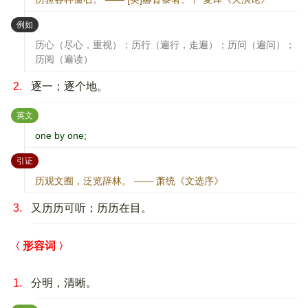
：
例如
历心（尽心，重视）；历行（遍行，走遍）；历问（遍问）；
历阅（遍读）
2.
逐一；逐个地。
：
英文
one by one;
：
引证
历观文囿，泛览辞林。 —— 萧统《文选序》
3.
又历历可听；历历在目。
形容词
1.
分明，清晰。