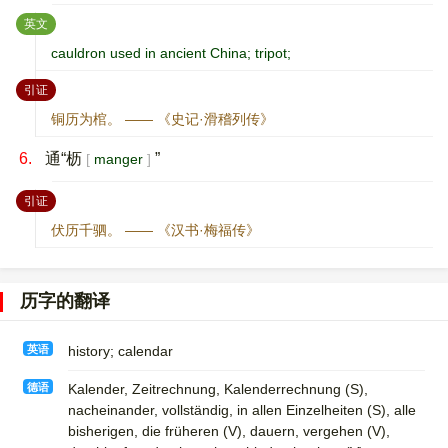
：
英文
cauldron used in ancient China; tripot;
：
引证
铜历为棺。 —— 《史记·滑稽列传》
6.
通“枥
”
manger
：
引证
伏历千驷。 —— 《汉书·梅福传》
历字的翻译
英语
history; calendar
德语
Kalender, Zeitrechnung, Kalenderrechnung (S)​,
nacheinander, vollständig, in allen Einzelheiten (S)​, alle
bisherigen, die früheren (V)​, dauern, vergehen (V)​,