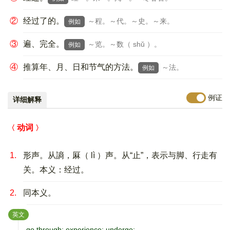
②
经过了的。
～程。～代。～史。～来。
例如
③
遍、完全。
～览。～数（ shǔ ）。
例如
④
推算年、月、日和节气的方法。
～法。
例如
例证
详细解释
动词
1.
形声。从謪，厤（ lì ）声。从“止”，表示与脚、行走有
关。本义：经过。
2.
同本义。
：
英文
go through; experience; undergo;