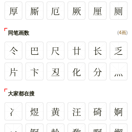
厚
厮
厄
厥
厘
厕
同笔画数
(
4画
)
仒
巴
尺
廿
长
乏
片
卞
丒
化
分
灬
大家都在搜
冫
煜
黄
汪
碕
婀