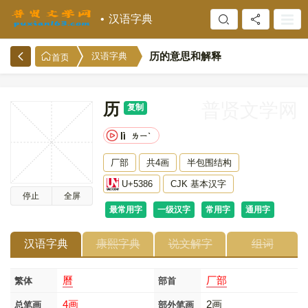
汉语字典
历的意思和解释
汉语字典
首页
历
普贤文学网
复制
lì
ㄌㄧˋ
厂部
共4画
半包围结构
U+5386
CJK 基本汉字
停止
全屏
最常用字
一级汉字
常用字
通用字
汉语字典
康熙字典
说文解字
组词
曆
厂部
繁体
部首
4画
2画
总笔画
部外笔画