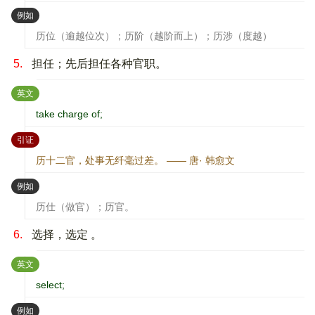
：
例如
历位（逾越位次）；历阶（越阶而上）；历涉（度越）
5.
担任；先后担任各种官职。
：
英文
take charge of;
：
引证
历十二官，处事无纤毫过差。 —— 唐· 韩愈文
：
例如
历仕（做官）；历官。
6.
选择，选定 。
：
英文
select;
：
例如