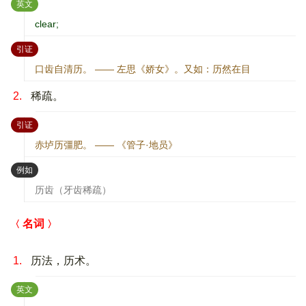
：
英文
clear;
：
引证
口齿自清历。 —— 左思《娇女》。又如：历然在目
2.
稀疏。
：
引证
赤垆历彊肥。 —— 《管子·地员》
：
例如
历齿（牙齿稀疏）
名词
1.
历法，历术。
：
英文