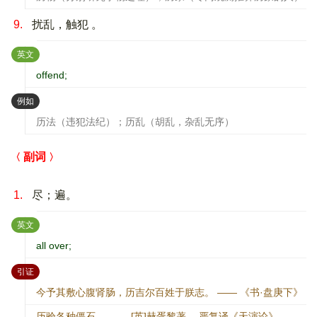
9.
扰乱，触犯 。
：
英文
offend;
：
例如
历法（违犯法纪）；历乱（胡乱，杂乱无序）
副词
1.
尽；遍。
：
英文
all over;
：
引证
今予其敷心腹肾肠，历吉尔百姓于朕志。 —— 《书·盘庚下》
历验各种僵石。 —— [英]赫胥黎著、 严复译《天演论》