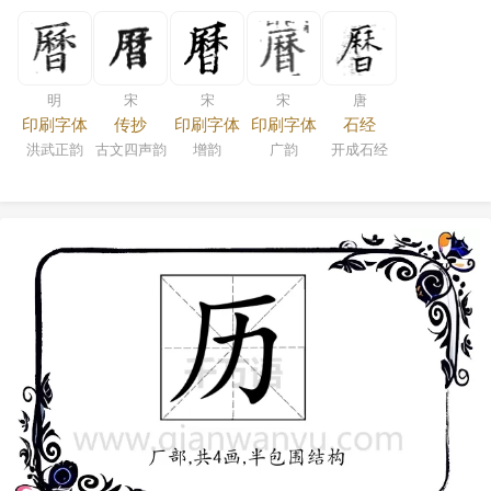
明
宋
宋
宋
唐
印刷字体
传抄
印刷字体
印刷字体
石经
洪武正韵
古文四声韵
增韵
广韵
开成石经