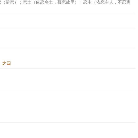
恋（留恋）；恋土（依恋乡土，慕恋故里）；恋主（依恋主人，不忍离
》之四