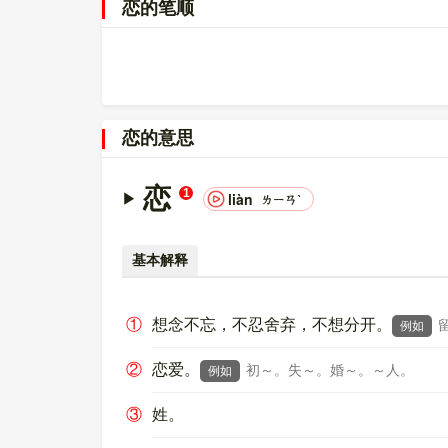
恋的笔顺
0000604B，UTF-8：E6 81 8B。
〔恋〕字在
《通用规范汉字表》
的
一级字表
中，序
〔恋〕字的异体字是
戀;?
。
恋的意思
恋
1
liàn
ㄌㄧㄢˋ
基本解释
①
想念不忘，不忍舍弃，不想分开。
例如
②
恋爱。
初～。失～。婚～。～人。
例如
③
姓。