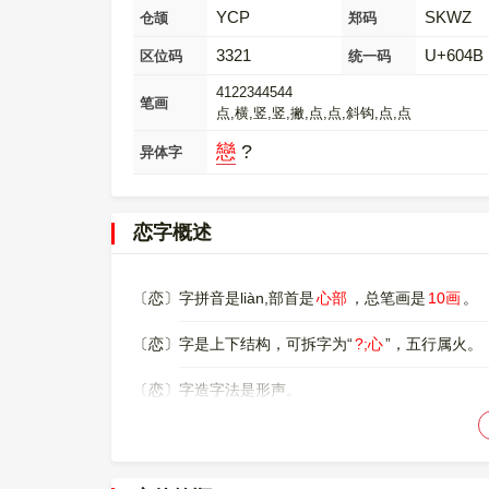
YCP
SKWZ
仓颉
郑码
3321
U+604B
区位码
统一码
4122344544
笔画
点,横,竖,竖,撇,点,点,斜钩,点,点
戀
?
异体字
恋字概述
〔恋〕字拼音是liàn,部首是
心部
，总笔画是
10画
。
〔恋〕字是上下结构，可拆字为“
?;心
”，五行属火。
〔恋〕字造字法是形声。
〔恋〕字仓颉码是
YCP
，五笔是
YONU
，四角号码
〔恋〕字的UNICODE是
U+604B
，位于UNICODE的