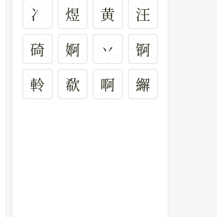
冫
煜
黄
汪
碕
婀
丷
锕
軨
欷
啊
繲