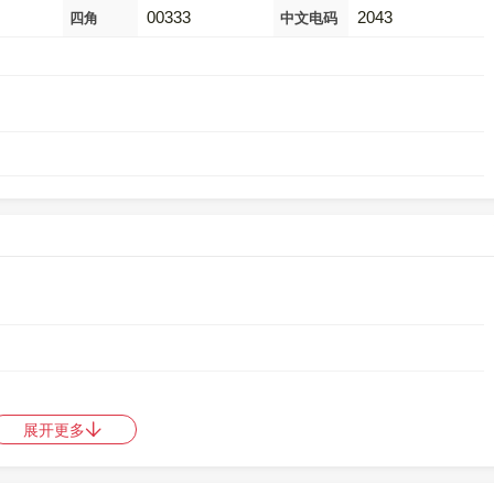
00333
2043
四角
中文电码
展开更多
是
00333
，郑码是
SKWZ
，中文电码是
2043
，区位码是
3321
。
中日韩统一表意文字 (基本汉字)
，10进制：24651，UTF-32：