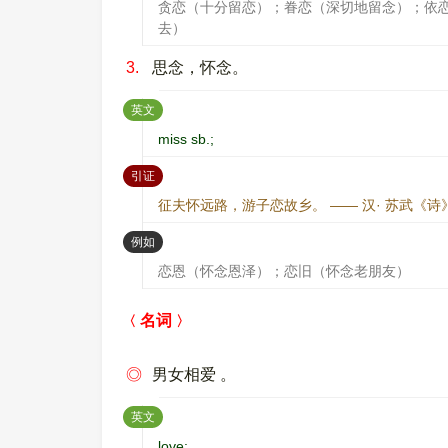
贪恋（十分留恋）；眷恋（深切地留念）；依
去）
3.
思念，怀念。
：
英文
miss sb.;
：
引证
征夫怀远路，游子恋故乡。 —— 汉· 苏武《诗
：
例如
恋恩（怀念恩泽）；恋旧（怀念老朋友）
名词
◎
男女相爱 。
：
英文
love;