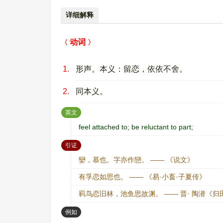
详细解释
动词
1.
形声。本义：留恋，依依不舍。
2.
同本义。
：
英文
feel attached to; be reluctant to part;
：
引证
孌，慕也。字亦作戀。 —— 《说文》
有孚恋如思也。 —— 《易·小畜·子夏传》
羁鸟恋旧林，池鱼思故渊。 —— 晋· 陶潜《
：
例如