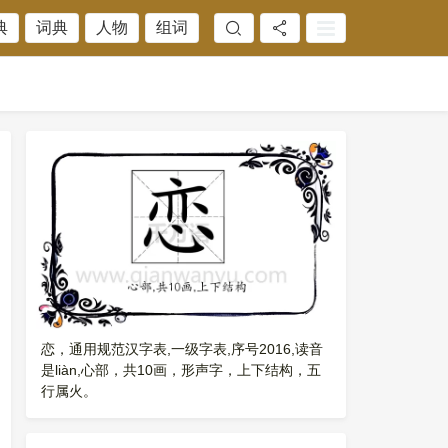
典
词典
人物
组词
恋，通用规范汉字表,一级字表,序号2016,读音
是liàn,心部，共10画，形声字，上下结构，五
行属火。