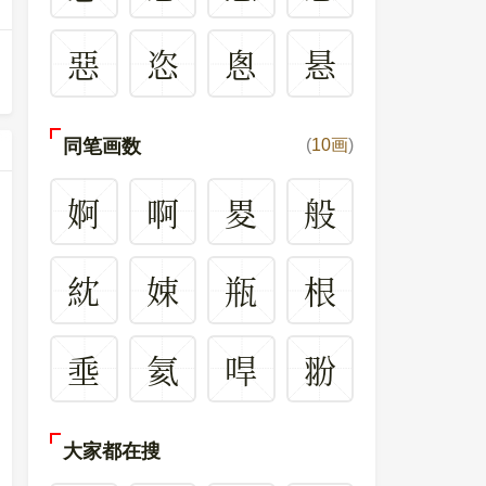
惡
恣
悤
悬
同笔画数
(
10画
)
婀
啊
畟
般
紞
娕
瓶
根
埀
氦
哻
翂
大家都在搜