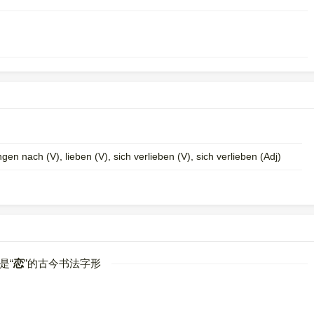
n nach (V)​, lieben (V)​, sich verlieben (V)​, sich verlieben (Adj)
是“
恋
”的古今书法字形