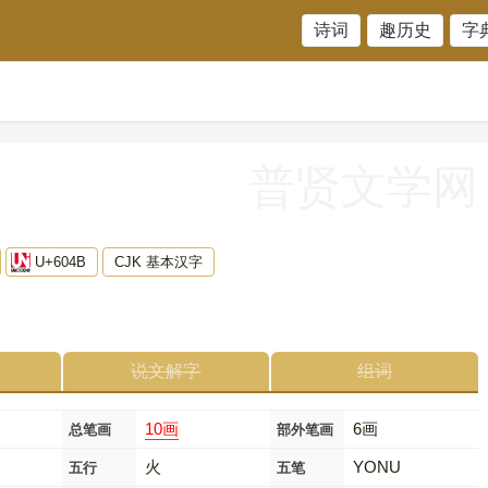
诗词
趣历史
字
普贤文学网
U+604B
CJK 基本汉字
说文解字
组词
10画
6画
总笔画
部外笔画
火
YONU
五行
五笔