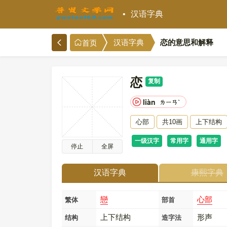
汉语字典
恋的意思和解释
汉语字典
首页
恋
复制
liàn
ㄌㄧㄢˋ
心部
共10画
上下结构
一级汉字
常用字
通用字
停止
全屏
汉语字典
康熙字典
戀
心部
繁体
部首
上下结构
形声
结构
造字法