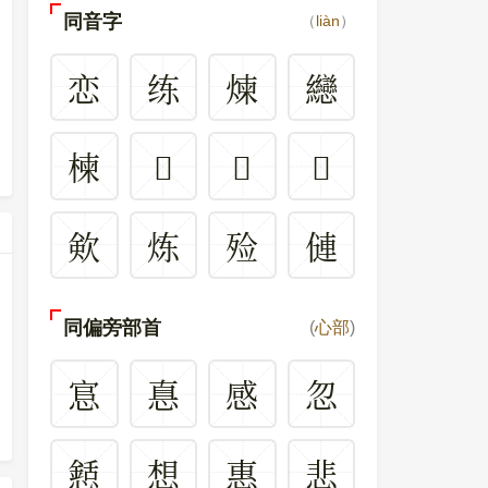
同音字
（
liàn
）
恋
练
煉
纞
楝
𦣸
𧸘
𧐖
㰸
炼
殓
僆
同偏旁部首
(
心部
)
悹
惪
感
忽
懖
想
惠
悲