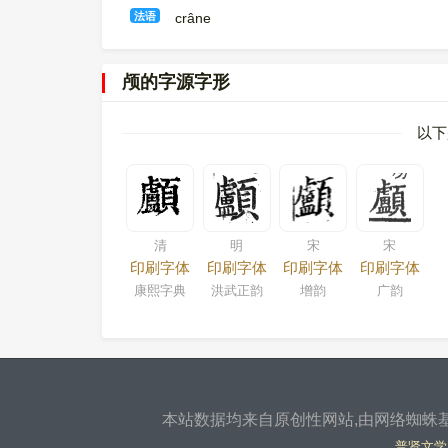
法语
crâne
颅的字源字形
以下
清
明
宋
宋
印刷字体
印刷字体
印刷字体
印刷字体
康熙字典
洪武正韵
增韵
广韵
本站数据均来自原创性网站,由网络蜘蛛基
普贤文学