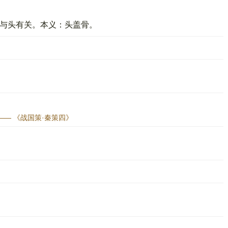
表示与头有关。本义：头盖骨。
— 《战国策·秦策四》