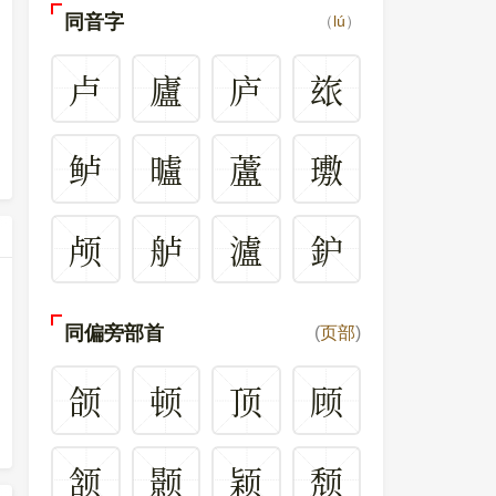
同音字
（
lú
）
卢
廬
庐
玈
鲈
曥
蘆
璷
颅
舻
瀘
鈩
同偏旁部首
(
页部
)
颌
顿
顶
顾
颔
颢
颖
颓