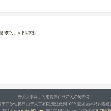
是“
颅
”的古今书法字形
普贤文学网，为您提供在线好词好句查询！
于开放性爬行,由于人工有限,无法做到100%避规.如本站内容
2023 ©
www.puxian163.com
2830130449###qq.com(###转为@)
赣ICP备20