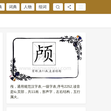
典
词典
人物
组词
颅，通用规范汉字表,一级字表,序号2252,读音
是lú,页部，共11画，形声字，左右结构，五行
属火。