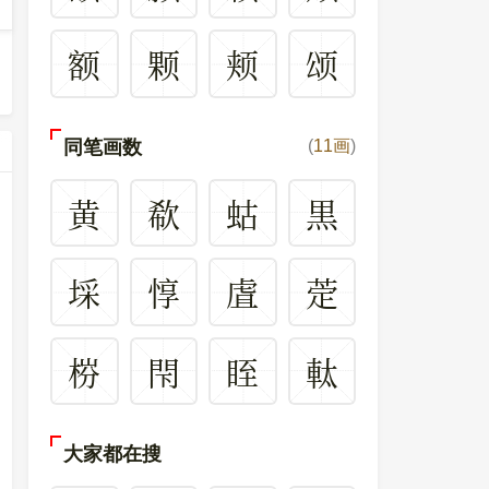
额
颗
颊
颂
同笔画数
(
11画
)
黄
欷
蛄
黒
埰
惇
虘
萣
梤
閇
眰
軚
大家都在搜