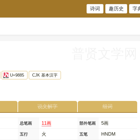
诗词
趣历史
字
普贤文学网
U+9885
CJK 基本汉字
说文解字
组词
11画
5画
总笔画
部外笔画
火
HNDM
五行
五笔