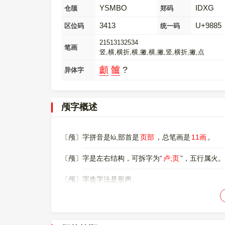
YSMBO
IDXG
仓颉
郑码
3413
U+9885
区位码
统一码
21513132534
笔画
竖,横,横折,横,撇,横,撇,竖,横折,撇,点
顱
髗
?
异体字
颅字概述
〔颅〕字拼音是lú,部首是
页部
，总笔画是
11画
。
〔颅〕字是左右结构，可拆字为“
卢;页
”，五行属火。
〔颅〕字造字法是形声。
〔颅〕字仓颉码是
YSMBO
，五笔是
HNDM
，四角号
〔颅〕字的UNICODE是
U+9885
，位于UNICODE的