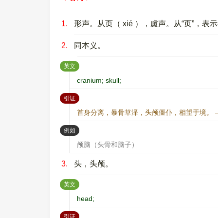
1.
形声。从页（ xié ），盧声。从“页”，
2.
同本义。
：
英文
cranium; skull;
：
引证
首身分离，暴骨草泽，头颅僵仆，相望于境。 —
：
例如
颅脑（头骨和脑子）
3.
头，头颅。
：
英文
head;
：
引证