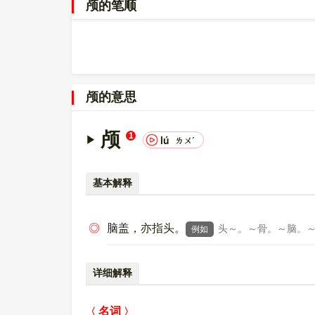
颅的笔顺
00009885，UTF-8：E9 A2 85。
〔颅〕字在
《通用规范汉字表》
的
一级字表
中，序
〔颅〕字的异体字是
顱;髗;?
。
颅的意思
颅
1
lú
ㄌㄨˊ
基本解释
◎
脑盖，亦指头。
头～。～骨。～脑。
例如
详细解释
名词