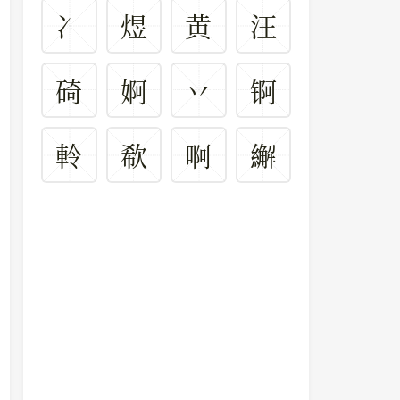
冫
煜
黄
汪
碕
婀
丷
锕
軨
欷
啊
繲