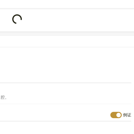
Loading...
号
2252
。
～腔。
例证