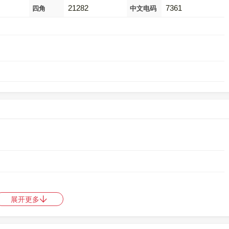
21282
7361
四角
中文电码
展开更多
码是
21282
，郑码是
IDXG
，中文电码是
7361
，区位码是
3413
。
中日韩统一表意文字 (基本汉字)
，10进制：39045，UTF-32：