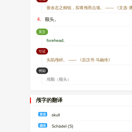
俽余志之精锐，拟青颅而点项。 —— 《文选·
4.
额头。
：
英文
forehead;
：
引证
头陷颅碎。 —— 《后汉书·马融传》
：
例如
颅颡（额头）
颅字的翻译
英语
skull
德语
Schädel (S)