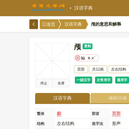
汉语字典
颅的意思和解释
汉语字典
首页
颅
复制
lú
ㄌㄨˊ
页部
共11画
左右结构
一级汉字
次常用字
通用字
停止
全屏
汉语字典
康熙字典
顱
页部
繁体
部首
左右结构
形声
结构
造字法