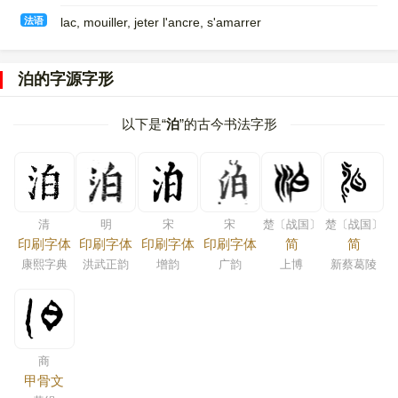
法语
lac, mouiller, jeter l'ancre, s'amarrer
泊的字源字形
以下是“
泊
”的古今书法字形
清
明
宋
宋
楚〔战国〕
楚〔战国〕
印刷字体
印刷字体
印刷字体
印刷字体
简
简
康熙字典
洪武正韵
增韵
广韵
上博
新蔡葛陵
商
甲骨文