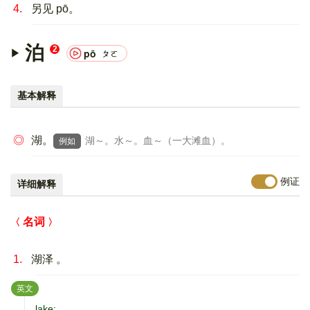
4.
另见 pō。
泊
2
pō
ㄆㄛ
基本解释
◎
湖。
湖～。水～。血～（一大滩血）。
例如
例证
详细解释
名词
1.
湖泽 。
：
英文
lake;