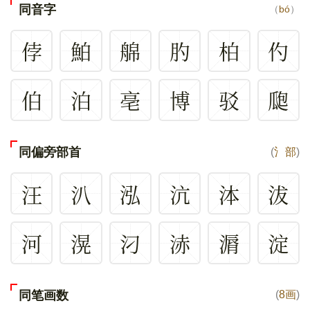
同音字
（
bó
）
侼
鮊
艊
肑
柏
仢
伯
泊
亳
博
驳
瓟
同偏旁部首
(
氵部
)
汪
汃
泓
沆
泍
沷
河
滉
汈
浾
漘
淀
同笔画数
(
8画
)