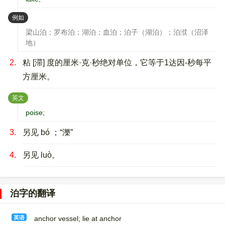
：
例如
梁山泊；罗布泊；湖泊；血泊；泊子（湖泊）；泊洑（沼泽
地）
2.
粘 [滞] 度的厘米·克·秒绝对单位，它等于1达因-秒每平
方厘米。
：
英文
poise;
3.
另见 bó ；“濼”
4.
另见 luò。
泊字的翻译
英语
anchor vessel; lie at anchor