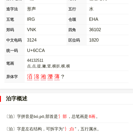
形声
水
造字法
五行
IRG
EHA
五笔
仓颉
VNK
36102
郑码
四角
3124
1820
中文电码
区位码
U+6CCA
统一码
44132511
笔画
点,点,提,撇,竖,横折,横,横
洦
淿
湐
濼
薄
?
异体字
泊字概述
〔泊〕字拼音是bó,pō,部首是
氵部
，总笔画是
8画
。
〔泊〕字是左右结构，可拆字为“
氵;白
”，五行属水。