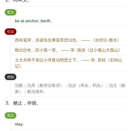
：
英文
be at anchor; berth;
：
引证
西有鸾冈，洪崖先生乘鸾所憩泊也。 —— 《水经注·赣水》
晚泊沙夹，距小孤一里。 —— 宋· 陆游《过小孤山大孤山》
士大夫终不肯以小舟夜泊绝壁之下。 —— 宋· 苏轼《石钟山
记》
：
例如
泊船；泊舟（船停泊靠岸）；泊步（埠头，码头）；泊主（船
家）；船泊港外。
3.
栖止，停留。
：
英文
stay;