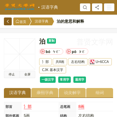
汉语字典
泊的意思和解释
汉语字典
首页
泊
普贤文学网
复制
bó
pō
ㄅㄛˊ
ㄆㄛ
氵部
共8画
左右结构
U+6CCA
CJK 基本汉字
停止
全屏
一级汉字
常用字
通用字
汉语字典
康熙字典
说文解字
组词
氵部
8画
部首
总笔画
5画
左右结构
部外笔画
结构