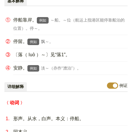
基本解释
①
停船靠岸。
～船。～位（航运上指港区能停靠船泊的
例如
位置）。停～。
②
停留。
飘～。
例如
③
〔落（ luò ）～〕见“落1”。
④
安静。
淡～（亦作“澹泊”）。
例如
例证
详细解释
动词
1.
形声。从水，白声。本义：停船。
2.
同本义。