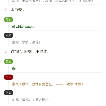
淡泊（不追求名利）；泊如（水宽大的样子，恬淡无欲）
2.
水白貌 。
：
英文
of white water;
：
例如
泊柏（水波，浪花）
3.
通“薄”。轻微；不厚道。
：
英文
thin;
：
引证
禀气有厚泊，故性有善恶也。 —— 《论衡·率性》
：
例如
泊礼（薄礼）；酒之厚泊。