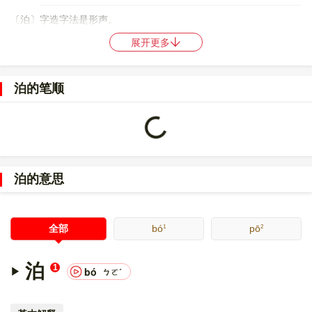
〔泊〕字造字法是形声。
展开更多
〔泊〕字仓颉码是
EHA
，五笔是
IRG
，四角号码是
36102
，郑码是
VNK
，中文电码是
3124
，区位码是
1820
。
泊的笔顺
〔泊〕字的UNICODE是
U+6CCA
，位于UNICODE的
中日韩统一表
意文字 (基本汉字)
，10进制：27850，UTF-32：
00006CCA，UTF-8：E6 B3 8A。
Loading...
〔泊〕字在
《通用规范汉字表》
的
一级字表
中，序号
1249
。
泊的意思
〔泊〕字的异体字是
洦;淿;湐;濼;薄;?
。
1
2
全部
bó
pō
泊
1
bó
ㄅㄛˊ