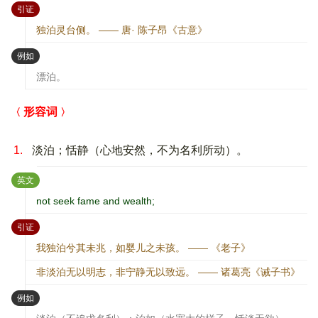
：
引证
独泊灵台侧。 —— 唐· 陈子昂《古意》
：
例如
漂泊。
形容词
1.
淡泊；恬静（心地安然，不为名利所动）。
：
英文
not seek fame and wealth;
：
引证
我独泊兮其未兆，如婴儿之未孩。 —— 《老子》
非淡泊无以明志，非宁静无以致远。 —— 诸葛亮《诫子书》
：
例如