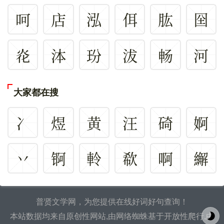
呵
店
泓
佴
肱
囶
炛
泍
玢
沷
畅
河
大家都在搜
冫
煜
黄
汪
碕
婀
丷
锕
軨
欷
啊
繲
普贤文学网，为您提供在线好词好句查询！
本站数据均来自原创性网站,由网络蜘蛛基于开放性爬行,由