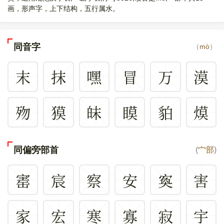
画，形声字，上下结构，五行属水。
同音字
（
mò
）
末
抹
嘿
冒
万
漠
歾
獏
皌
瞙
貃
㷬
同偏旁部首
(
宀部
)
寚
宸
察
安
寏
害
家
宏
寒
寡
寂
宇