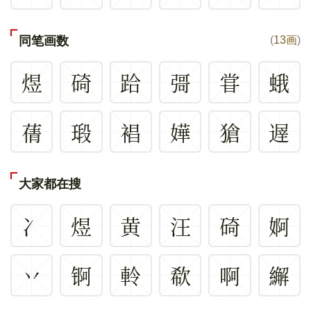
同笔画数
(
13画
)
煜
碕
跲
彁
甞
蛾
蒨
瑖
裮
嬅
獊
遟
大家都在搜
冫
煜
黄
汪
碕
婀
丷
锕
軨
欷
啊
繲