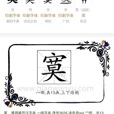
清
明
宋
宋
楚〔战国〕
印刷字体
印刷字体
印刷字体
印刷字体
简
康熙字典
洪武正韵
增韵
广韵
郭店
寞，通用规范汉字表,一级字表,序号3026,读音是mò,宀部，共13