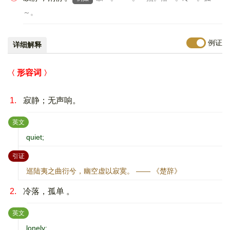
～。
例证
详细解释
形容词
1.
寂静；无声响。
：
英文
quiet;
：
引证
巡陆夷之曲衍兮，幽空虚以寂寞。 —— 《楚辞》
2.
冷落，孤单 。
：
英文
lonely;