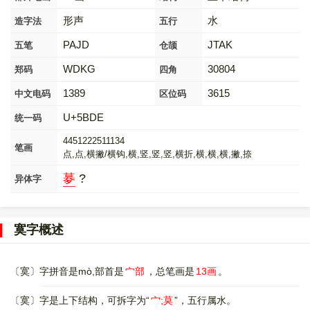
形声
水
造字法
五行
PAJD
JTAK
五笔
仓颉
WDKG
30804
郑码
四角
1389
3615
中文电码
区位码
U+5BDE
统一码
4451222511134
笔画
点,点,横撇/横钩,横,竖,竖,竖,横折,横,横,横,撇,捺
㱳
?
异体字
寞字概述
〔寞〕字拼音是mò,部首是
宀部
，总笔画是
13画
。
〔寞〕字是上下结构，可拆字为“
宀;莫
”，五行属水。