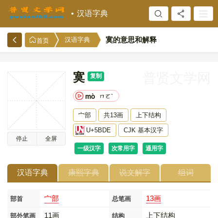
汉语字典
寞的意思和解释
汉语字典
首页
寞
普贤文学网
复制
mò
ㄇㄛˋ
宀部
共13画
上下结构
U+5BDE
CJK 基本汉字
停止
全屏
一级汉字
次常用字
通用字
汉语字典
康熙字典
说文解字
组词
宀部
13画
部首
总笔画
11画
上下结构
部外笔画
结构