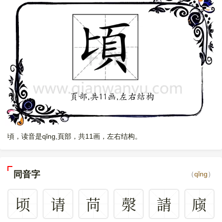
頃，读音是qǐng,頁部，共11画，左右结构。
同音字
（
qǐng
）
顷
请
苘
漀
請
庼