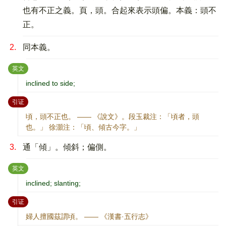
也有不正之義。頁，頭。合起來表示頭偏。本義：頭不
正。
2.
同本義。
：
英文
inclined to side;
：
引证
頃，頭不正也。 —— 《說文》。段玉裁注：「頃者，頭
也。」 徐灝注：「頃、傾古今字。」
3.
通「傾」。傾斜；偏側。
：
英文
inclined; slanting;
：
引证
婦人擅國茲謂頃。 —— 《漢書·五行志》