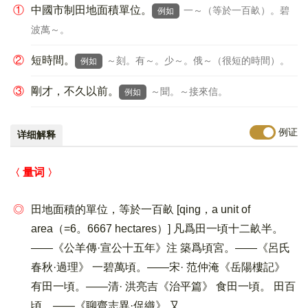
①
中國市制田地面積單位。
一～（等於一百畝）。碧
例如
波萬～。
②
短時間。
～刻。有～。少～。俄～（很短的時間）。
例如
③
剛才，不久以前。
～聞。～接來信。
例如
例证
详细解释
量词
◎
田地面積的單位，等於一百畝 [qing，a unit of
area（=6。6667 hectares）] 凡爲田一頃十二畝半。
——《公羊傳·宣公十五年》注 築爲頃宮。——《呂氏
春秋·過理》 一碧萬頃。——宋· 范仲淹《岳陽樓記》
有田一頃。——清· 洪亮吉《治平篇》 食田一頃。 田百
頃。——《聊齋志異·促織》 又