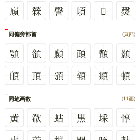
廎
檾
謦
頃
𡄇
㷫
同偏旁部首
(
頁部
)
顎
頟
顣
頙
顮
顥
䫁
頂
頒
顇
頫
頓
同笔画数
(
11画
)
黄
欷
蛄
黒
埰
惇
虘
萣
梤
閇
眰
軚