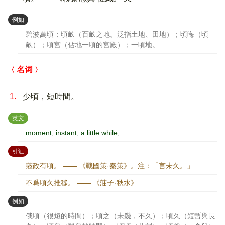
：
例如
碧波萬頃；頃畝（百畝之地。泛指土地、田地）；頃晦（頃
畝）；頃宮（佔地一頃的宮殿）；一頃地。
名词
1.
少頃，短時間。
：
英文
moment; instant; a little while;
：
引证
蒞政有頃。 —— 《戰國策·秦策》。注：「言未久。」
不爲頃久推移。 —— 《莊子·秋水》
：
例如
俄頃（很短的時間）；頃之（未幾，不久）；頃久（短暫與長