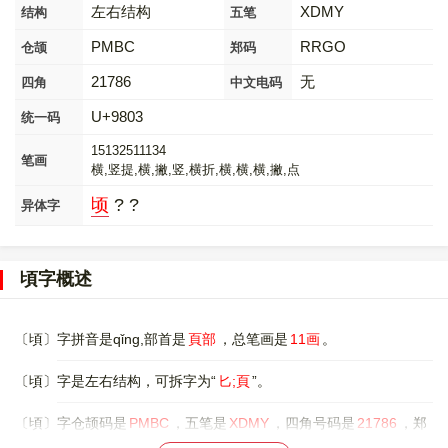
左右结构
XDMY
结构
五笔
PMBC
RRGO
仓颉
郑码
21786
无
四角
中文电码
U+9803
统一码
15132511134
笔画
横,竖提,横,撇,竖,横折,横,横,横,撇,点
顷
? ?
异体字
頃字概述
〔頃〕字拼音是qǐng,部首是
頁部
，总笔画是
11画
。
〔頃〕字是左右结构，可拆字为“
匕;頁
”。
〔頃〕字仓颉码是
PMBC
，五笔是
XDMY
，四角号码是
21786
，郑
码是
RRGO
，中文电码是
无
，。