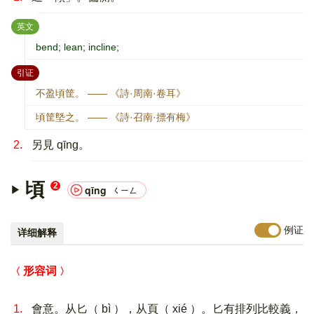
：
英文
bend; lean; incline;
：
引证
不盈頃筐。 —— 《詩·周南·卷耳》
頃筐墍之。 —— 《詩·召南·摽有梅》
2.
另見 qīng。
頃
2
qīng
ㄑㄧㄥ
例证
详细解释
形容词
1.
會意。从匕（ bì ），从頁（ xié ）。匕有排列比較義，