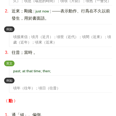
久）；頃息（喘息的時間）；頃頃（片刻）；頃然（一會兒）
2.
近來；剛纔
——表示動作、行爲在不久以前
just now
發生，用於書面語。
：
例如
頃接來信；頃月（近月）；頃世（近代）；頃間（近來）；頃
歲（近年）；頃來（近來）
3.
往昔；當時 。
：
英文
past; at that time; then;
：
例如
頃年（往年）；頃日（往昔）
動
1.
通「傾」。偏側。