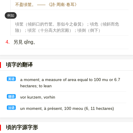
不盈頃筐。 —— 《詩·周南·卷耳》
：
例如
頃筐（傾斜口的竹筐。形似今之畚箕）；頃危（傾斜而危
險）；頃宮（十分高大的宮殿）；頃倒（倒下）
4.
另見 qǐng。
頃字的翻译
英语
a moment; a measure of area equal to 100 mu or 6.7
hectares; to lean
德语
vor kurzem, vorhin
法语
un moment, à présent, 100 meou (6, 11 hectares)​
頃的字源字形