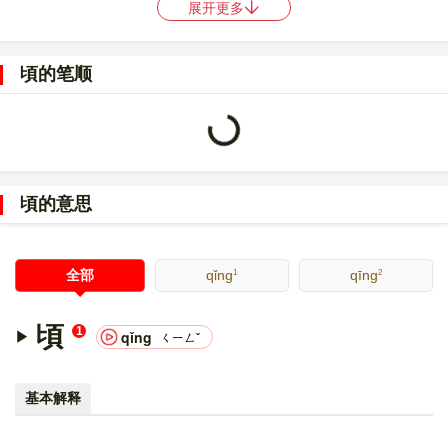
展开更多
〔頃〕字的UNICODE是
U+9803
，位于UNICODE的
中日韩统一表
意文字 (基本汉字)
，10进制：38915，UTF-32：
頃的笔顺
00009803，UTF-8：E9 A0 83。
〔頃〕字的异体字是
顷;?;?
。
Loading...
頃的意思
1
2
全部
qǐng
qīng
頃
1
qǐng
ㄑㄧㄥˇ
基本解释