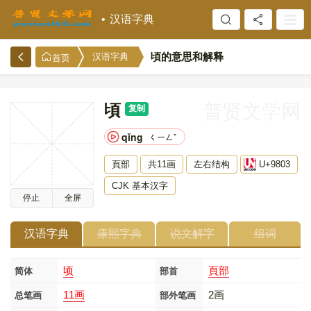
汉语字典
頃的意思和解释
汉语字典
首页
頃
普贤文学网
复制
qǐng
ㄑㄧㄥˇ
頁部
共11画
左右结构
U+9803
CJK 基本汉字
停止
全屏
汉语字典
康熙字典
说文解字
组词
顷
頁部
简体
部首
11画
2画
总笔画
部外笔画