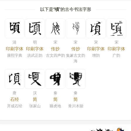
以下是“
頃
”的古今书法字形
清
明
宋
宋
宋
宋
印刷字体
印刷字体
传抄
传抄
印刷字体
印刷字体
康熙字典
洪武正韵
古文四声韵
集篆古文韵
增韵
广韵
海
唐
汉
秦
秦
石经
简
简
简
开成石经
张家山
睡虎地
青川木牍