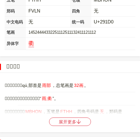
五笔
仓颉
FVLN
无
郑码
四角
无
U+291D0
中文电码
统一码
笔画
14524444332251112511132411121112
衢
异体字
𩇐字概述
〔𩇐〕字拼音是qú,部首是
雨部
，总笔画是
32画
。
〔𩇐〕字是上下结构，可拆字为“
雨;衢
”。
〔𩇐〕字仓颉码是
MBHON
，五笔是
FTHH
，四角号码是
无
，郑码是
FVLN
，中文电码是
无
，。
展开更多
〔𩇐〕字的UNICODE是
U+291D0
，位于UNICODE的
中日韩统一表意文
字扩展区B
，10进制：168400，UTF-32：000291D0，