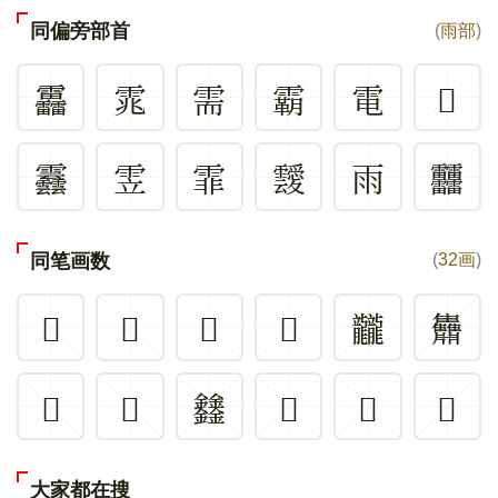
同偏旁部首
(
雨部
)
靐
雿
需
霸
電
𩇔
䨺
雴
霏
靉
雨
䨻
同笔画数
(
32画
)
𣡽
𨷾
𣡾
𩁴
龖
䨊
𪚁
𥸤
𨰻
𡿥
𢺴
𩽵
大家都在搜