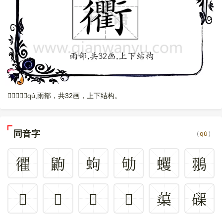
𩇐，读音是qú,雨部，共32画，上下结构。
同音字
（
qú
）
忂
鼩
蚼
劬
蠼
翵
𠣪
𦄽
𧄒
𩇐
蕖
磲