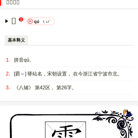
𩇐的意思
UTF-8：F0 A9 87 90。
〔𩇐〕字的异体字是
衢
。
𩇐
1
qú
ㄑㄩˊ
基本释义
1.
拼音qú。
2.
[霩～] 驿站名，宋朝设置， 在今浙江省宁波市北。
3.
《八辅》 第42区， 第26字。