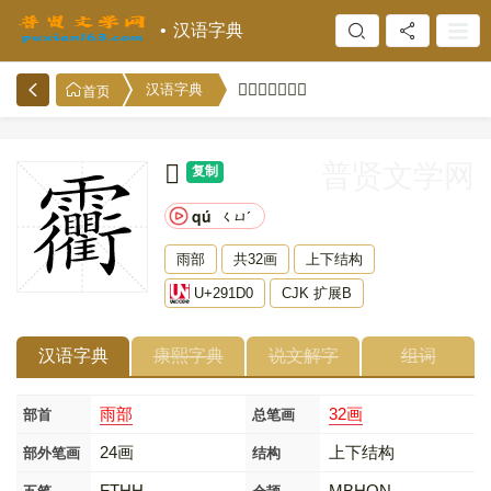
汉语字典
𩇐的意思和解释
汉语字典
首页
𩇐
普贤文学网
复制
qú
ㄑㄩˊ
雨部
共32画
上下结构
U+291D0
CJK 扩展B
汉语字典
康熙字典
说文解字
组词
雨部
32画
部首
总笔画
24画
上下结构
部外笔画
结构
FTHH
MBHON