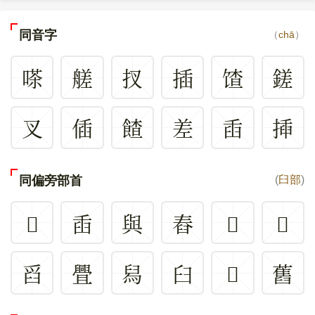
同音字
（
chā
）
嗏
艖
扠
插
馇
鎈
叉
偛
餷
差
臿
揷
同偏旁部首
(
臼部
)
𦧅
臿
與
舂
𦦩
𦦅
舀
舋
舄
臼
𦦫
舊