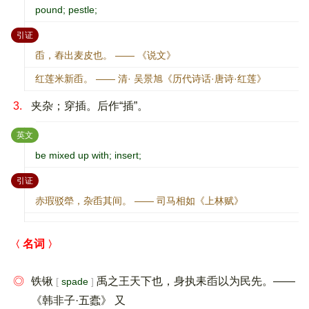
pound; pestle;
：
引证
臿，舂出麦皮也。 —— 《说文》
红莲米新臿。 —— 清· 吴景旭《历代诗话·唐诗·红莲》
3.
夹杂；穿插。后作“插”。
：
英文
be mixed up with; insert;
：
引证
赤瑕驳犖，杂臿其间。 —— 司马相如《上林赋》
名词
◎
铁锹
禹之王天下也，身执耒臿以为民先。——
spade
《韩非子·五蠹》 又