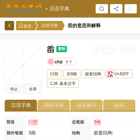
汉语字典
臿的意思和解释
汉语字典
首页
臿
普贤文学网
复制
chā
ㄔㄚ
臼部
共9画
嵌套结构
U+81FF
CJK 基本汉字
停止
全屏
汉语字典
康熙字典
说文解字
组词
臼部
9画
部首
总笔画
3画
嵌套结构
部外笔画
结构