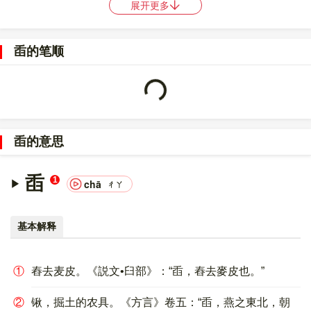
展开更多
〔臿〕字的UNICODE是
U+81FF
，位于UNICODE的
中日韩统一表
意文字 (基本汉字)
，10进制：33279，UTF-32：
Loading...
臿的笔顺
000081FF，UTF-8：E8 87 BF。
〔臿〕字的异体字是
鍤;?;?;?;?;?;?;?
。
臿的意思
臿
1
chā
ㄔㄚ
基本解释
①
舂去麦皮。《説文•臼部》：“臿，舂去麥皮也。”
②
锹，掘土的农具。《方言》卷五：“臿，燕之東北，朝