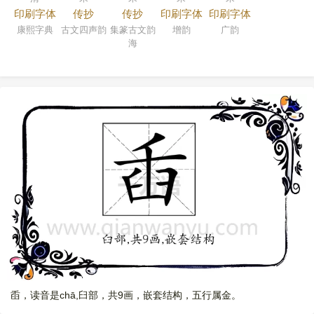
印刷字体
传抄
传抄
印刷字体
印刷字体
康熙字典
古文四声韵
集篆古文韵
增韵
广韵
海
臿，读音是chā,臼部，共9画，嵌套结构，五行属金。