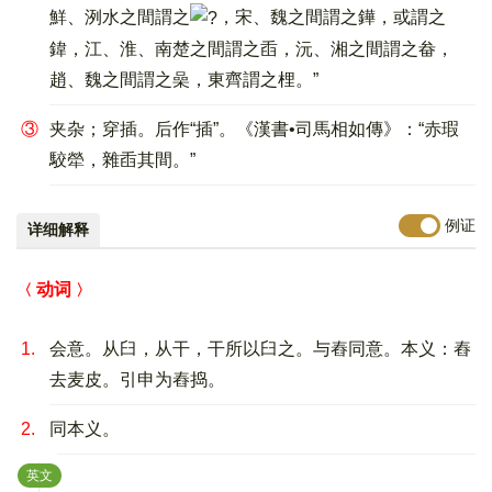
鮮、洌水之間謂之
，宋、魏之間謂之鏵，或謂之
鍏，江、淮、南楚之間謂之臿，沅、湘之間謂之畚，
趙、魏之間謂之喿，東齊謂之梩。”
③
夹杂；穿插。后作“插”。《漢書•司馬相如傳》：“赤瑕
駮犖，雜臿其間。”
例证
详细解释
动词
1.
会意。从臼，从干，干所以臼之。与舂同意。本义：舂
去麦皮。引申为舂捣。
2.
同本义。
：
英文