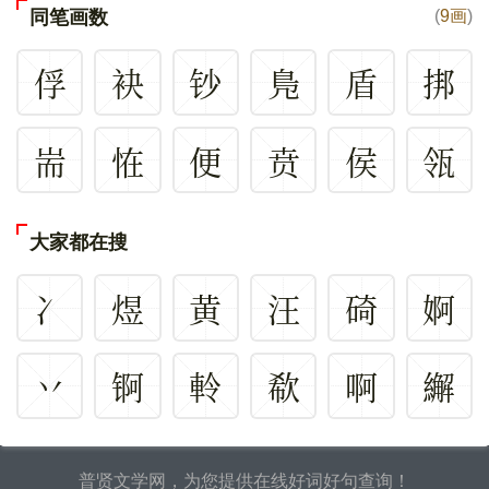
同笔画数
(
9画
)
俘
袂
钞
鳬
盾
挷
耑
恠
便
贲
侯
瓴
大家都在搜
冫
煜
黄
汪
碕
婀
丷
锕
軨
欷
啊
繲
普贤文学网，为您提供在线好词好句查询！