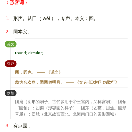
形容词
1.
形声。从囗（ wéi ），专声。本义：圆。
2.
同本义。
：
英文
round; circular;
：
引证
团，圆也。 —— 《说文》
裁为合欢扇，团团似明月。 —— 《文选·班婕妤·怨歌行》
：
例如
团扇（圆形的扇子。古代多用于帝王宫内，又称宫扇）；团领
（圆领）；团栾（形容圆的样子）；团茅（团苞，团焦。圆形
草屋）；团城（北京故宫西北、北海南门口的圆形围城）
3.
有点圆 。