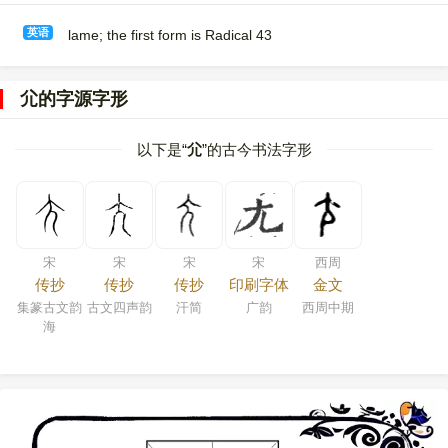
英语
lame; the first form is Radical 43
尣的字源字形
以下是“
尣
”的古今书法字形
宋
宋
宋
宋
西周
传抄
传抄
传抄
印刷字体
金文
集篆古文韵
古文四声韵
汗简
广韵
西周中期
海