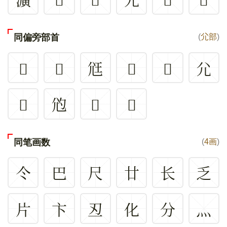
同偏旁部首
(
尣部
)
𡯒
𡯑
尩
𡰂
𡯱
尣
𡯫
尦
𡯷
𡯛
同笔画数
(
4画
)
仒
巴
尺
廿
长
乏
片
卞
丒
化
分
灬