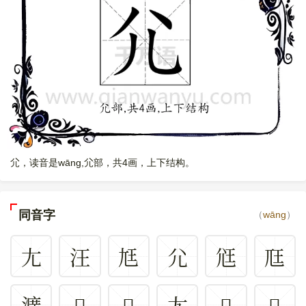
尣，读音是wāng,尣部，共4画，上下结构。
同音字
（
wāng
）
尢
汪
尪
尣
尩
尫
瀇
𠕿
𡝝
𡯁
𣢫
𤷀