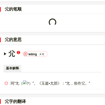
〔尣〕字的UNICODE是
U+5C23
，位于UNICODE的
中日韩统一表
意文字 (基本汉字)
，10进制：23587，UTF-32：
尣的笔顺
00005C23，UTF-8：E5 B0 A3。
Loading...
〔尣〕字的异体字是
?
。
尣的意思
尣
1
wāng
ㄨㄤ
基本解释
◎
同“尢（
）”。《玉篇•尢部》：“尢，俗作尣。”
尣字的翻译