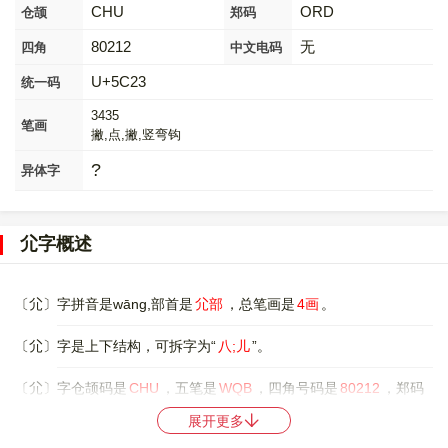
CHU
ORD
仓颉
郑码
80212
无
四角
中文电码
U+5C23
统一码
3435
笔画
撇,点,撇,竖弯钩
?
异体字
尣字概述
〔尣〕字拼音是wāng,部首是
尣部
，总笔画是
4画
。
〔尣〕字是上下结构，可拆字为“
八;儿
”。
〔尣〕字仓颉码是
CHU
，五笔是
WQB
，四角号码是
80212
，郑码
是
ORD
，中文电码是
无
，。
展开更多