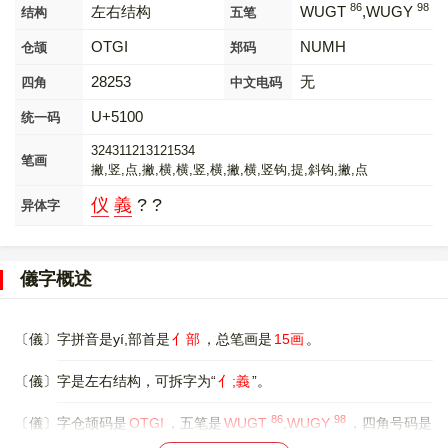
86
98
左右结构
WUGT
,WUGY
结构
五笔
OTGI
NUMH
仓颉
郑码
28253
无
四角
中文电码
U+5100
统一码
324311213121534
笔画
撇,竖,点,撇,横,横,竖,横,撇,横,竖钩,提,斜钩,撇,点
仪
義
? ?
异体字
儀字概述
〔儀〕字拼音是yí,部首是
亻部
，总笔画是
15画
。
〔儀〕字是左右结构，可拆字为“
亻;義
”。
86
98
〔儀〕字仓颉码是
OTGI
，五笔是
WUGT
,WUGY
，四角号码是
28253
，郑码是
NUMH
，中文电码是
无
，。