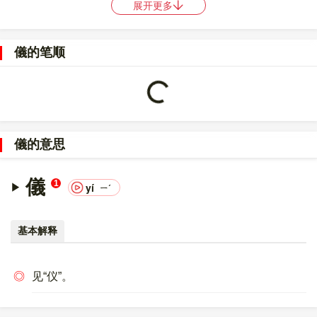
展开更多
〔儀〕字的UNICODE是
U+5100
，位于UNICODE的
中日韩统一表
意文字 (基本汉字)
，10进制：20736，UTF-32：
儀的笔顺
00005100，UTF-8：E5 84 80。
〔儀〕字的异体字是
仪;義;?;?
。
Loading...
儀的意思
儀
1
yí
ㄧˊ
基本解释
◎
见“仪”。