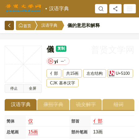
汉语字典
儀的意思和解释
汉语字典
首页
儀
普贤文学网
复制
yí
ㄧˊ
亻部
共15画
左右结构
U+5100
CJK 基本汉字
停止
全屏
汉语字典
康熙字典
说文解字
组词
仪
亻部
简体
部首
15画
13画
总笔画
部外笔画