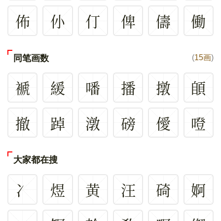
佈
仦
仃
俾
儔
働
同笔画数
(
15画
)
褫
緩
噃
播
撴
䫁
撤
踔
潡
磅
僾
噔
大家都在搜
冫
煜
黄
汪
碕
婀