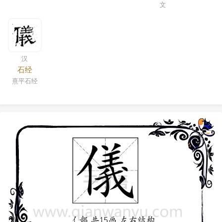
文
汉
石经
熹平石经