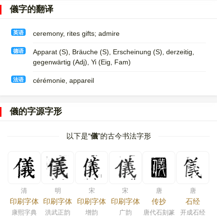
儀字的翻译
英语
ceremony, rites gifts; admire
德语
Apparat (S)​, Bräuche (S)​, Erscheinung (S)​, derzeitig,
gegenwärtig (Adj)​, Yi (Eig, Fam)
法语
cérémonie, appareil
儀的字源字形
以下是“
儀
”的古今书法字形
清
明
宋
宋
唐
唐
印刷字体
印刷字体
印刷字体
印刷字体
传抄
石经
康熙字典
洪武正韵
增韵
广韵
唐代石刻篆
开成石经