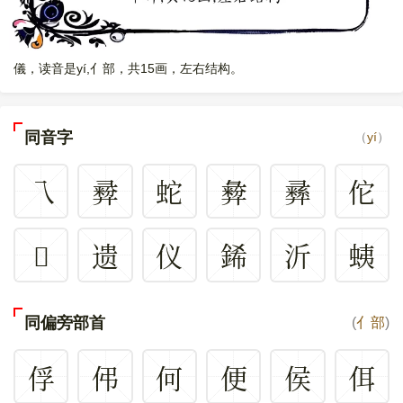
儀，读音是yí,亻部，共15画，左右结构。
同音字
（
yí
）
乁
彛
蛇
彜
彞
佗
𡬐
遗
仪
䤭
沂
蛦
同偏旁部首
(
亻部
)
俘
伄
何
便
侯
佴