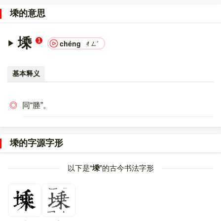
意文字 (基本汉字)
，10进制：22614，UTF-32：
塖的意思
00005856，UTF-8：E5 A1 96。
〔塖〕字的异体字是
塍
。
塖
1
chéng
ㄔㄥˊ
基本释义
◎
同“塍”。
塖的字源字形
以下是“
塖
”的古今书法字形