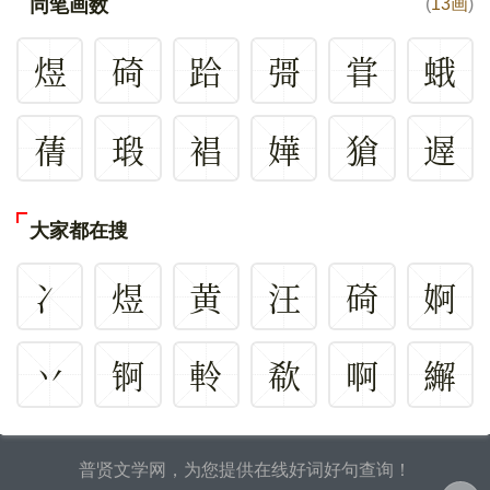
同笔画数
(
13画
)
煜
碕
跲
彁
甞
蛾
蒨
瑖
裮
嬅
獊
遟
大家都在搜
冫
煜
黄
汪
碕
婀
丷
锕
軨
欷
啊
繲
普贤文学网，为您提供在线好词好句查询！