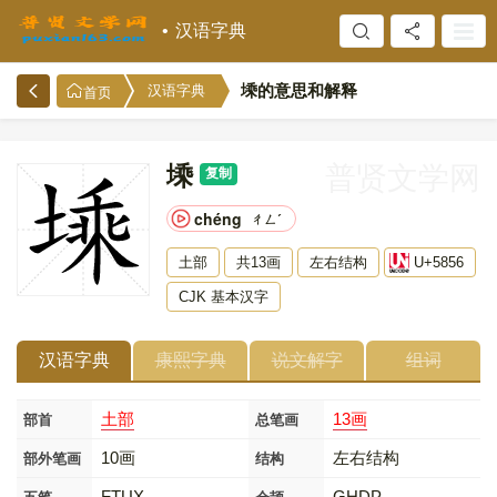
汉语字典
塖的意思和解释
汉语字典
首页
塖
普贤文学网
复制
chéng
ㄔㄥˊ
土部
共13画
左右结构
U+5856
CJK 基本汉字
汉语字典
康熙字典
说文解字
组词
土部
13画
部首
总笔画
10画
左右结构
部外笔画
结构
FTUX
GHDP