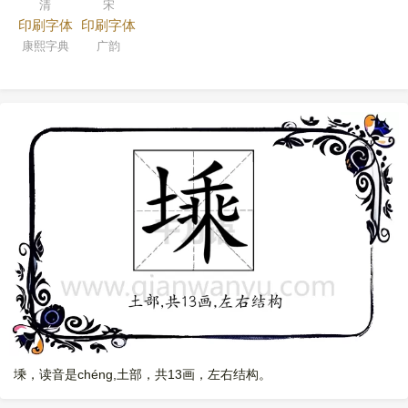
清
宋
印刷字体
印刷字体
康熙字典
广韵
塖，读音是chéng,土部，共13画，左右结构。