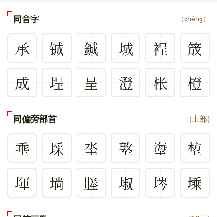
同音字
（
chéng
）
承
铖
鋮
城
裎
筬
成
埕
呈
澄
枨
橙
同偏旁部首
(
土部
)
埀
埰
坔
墪
塰
堏
堚
埫
塍
埱
埁
塖