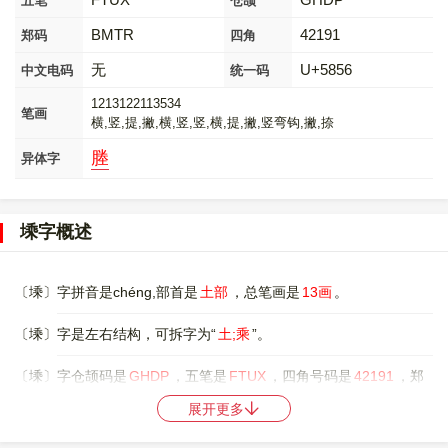
五笔
仓颉
BMTR
42191
郑码
四角
无
U+5856
中文电码
统一码
1213122113534
笔画
横,竖,提,撇,横,竖,竖,横,提,撇,竖弯钩,撇,捺
塍
异体字
塖字概述
〔塖〕字拼音是chéng,部首是
土部
，总笔画是
13画
。
〔塖〕字是左右结构，可拆字为“
土;乘
”。
〔塖〕字仓颉码是
GHDP
，五笔是
FTUX
，四角号码是
42191
，郑
码是
BMTR
，中文电码是
无
，。
展开更多
〔塖〕字的UNICODE是
U+5856
，位于UNICODE的
中日韩统一表