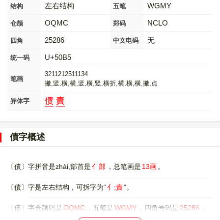
左右结构
WGMY
结构
五笔
OQMC
NCLO
仓颉
郑码
25286
无
四角
中文电码
U+50B5
统一码
3211212511134
笔画
撇,竖,横,横,竖,横,竖,横折,横,横,横,撇,点
债
責
异体字
債字概述
〔債〕字拼音是zhài,部首是
亻部
，总笔画是
13画
。
〔債〕字是左右结构，可拆字为“
亻;責
”。
〔債〕字仓颉码是
OQMC
，五笔是
WGMY
，四角号码是
25286
，
郑码是
NCLO
，中文电码是
无
，。