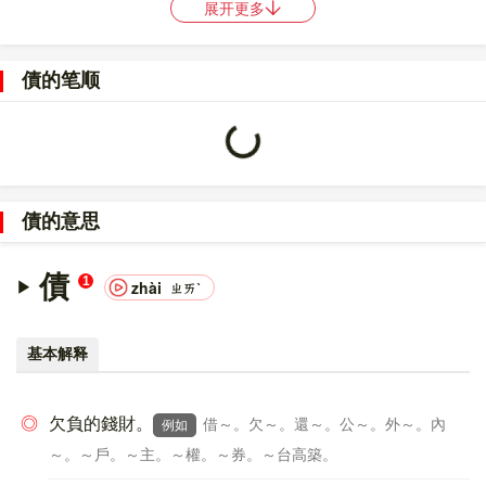
展开更多
〔債〕字的UNICODE是
U+50B5
，位于UNICODE的
中日韩统一表
意文字 (基本汉字)
，10进制：20661，UTF-32：
債的笔顺
000050B5，UTF-8：E5 82 B5。
〔債〕字的异体字是
债;責
。
Loading...
債的意思
債
1
zhài
ㄓㄞˋ
基本解释
◎
欠負的錢財。
借～。欠～。還～。公～。外～。內
例如
～。～戶。～主。～權。～券。～台高築。