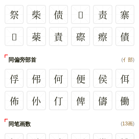
祭
柴
债
𪑽
责
寨
𠑞
䓱
責
磜
瘵
債
同偏旁部首
(
亻部
)
俘
伄
何
便
侯
佴
佈
仦
仃
俾
儔
働
同笔画数
(
13画
)