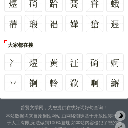
煜
碕
跲
彁
甞
蛾
蒨
瑖
裮
嬅
獊
遟
大家都在搜
冫
煜
黄
汪
碕
婀
丷
锕
軨
欷
啊
繲
普贤文学网，为您提供在线好词好句查询！
本站数据均来自原创性网站,由网络蜘蛛基于开放性爬行,由
于人工有限,无法做到100%避规.如本站内容侵犯了您的权