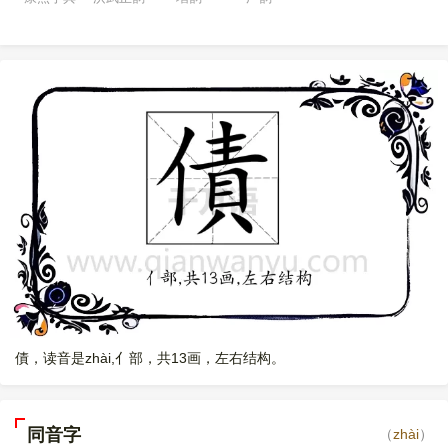
債，读音是zhài,亻部，共13画，左右结构。
同音字
（
zhài
）