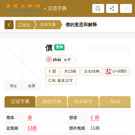
汉语字典
債的意思和解释
汉语字典
首页
債
普贤文学网
复制
zhài
ㄓㄞˋ
亻部
共13画
左右结构
U+50B5
CJK 基本汉字
停止
全屏
汉语字典
康熙字典
说文解字
组词
债
亻部
简体
部首
13画
11画
总笔画
部外笔画