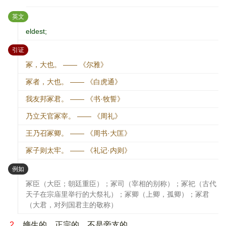
：
英文
eldest;
：
引证
冢，大也。 —— 《尔雅》
冢者，大也。 —— 《白虎通》
我友邦冢君。 —— 《书·牧誓》
乃立天官冢宰。 —— 《周礼》
王乃召冢卿。 —— 《周书·大匡》
冢子则太牢。 —— 《礼记·内则》
：
例如
冢臣（大臣；朝廷重臣）；冢司（宰相的别称）；冢祀（古代
天子在宗庙里举行的大祭礼）；冢卿（上卿，孤卿）；冢君
（大君，对列国君主的敬称）
2.
嫡生的。正宗的，不是旁支的。