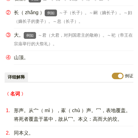
②
长（ zhǎng ）
～子（长子）。～嗣（嫡长子）。～妇
例如
（嫡长子的妻子）。～息（长子）。
③
大。
～君（大君，对列国君主的敬称）。～祀（帝王在
例如
宗庙举行的大祭礼）。
④
山顶。
例证
详细解释
名词
1.
形声。从宀（ mì ），豖（ chù ）声。冖，表地覆盖。
将死者覆盖于墓中，故从冖。本义：高而大的坟。
2.
同本义。