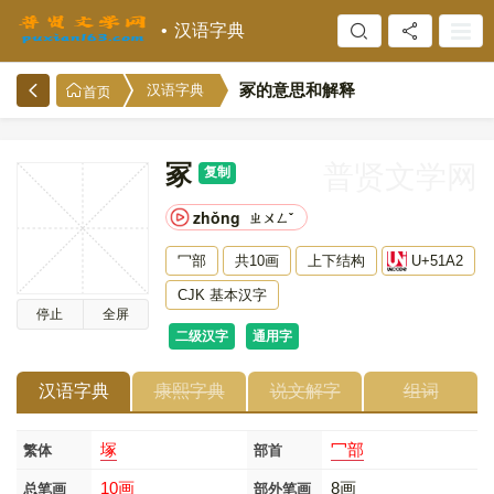
汉语字典
冢的意思和解释
汉语字典
首页
冢
普贤文学网
复制
zhǒng
ㄓㄨㄥˇ
冖部
共10画
上下结构
U+51A2
CJK 基本汉字
停止
全屏
二级汉字
通用字
汉语字典
康熙字典
说文解字
组词
塚
冖部
繁体
部首
10画
8画
总笔画
部外笔画