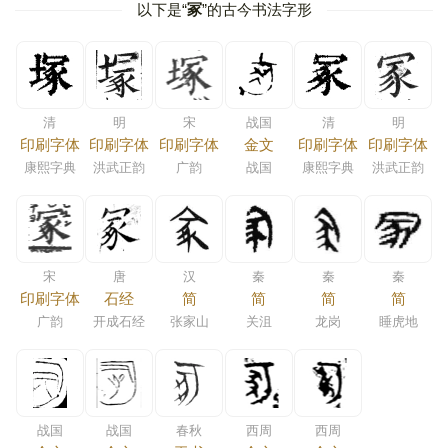
以下是“
冢
”的古今书法字形
清
明
宋
战国
清
明
印刷字体
印刷字体
印刷字体
金文
印刷字体
印刷字体
康熙字典
洪武正韵
广韵
战国
康熙字典
洪武正韵
宋
唐
汉
秦
秦
秦
印刷字体
石经
简
简
简
简
广韵
开成石经
张家山
关沮
龙岗
睡虎地
战国
战国
春秋
西周
西周