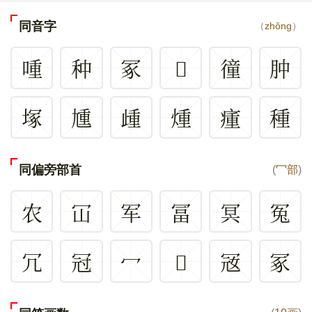
同音字
（
zhǒng
）
喠
种
冢
𤺄
徸
肿
塚
尰
歱
煄
瘇
種
同偏旁部首
(
冖部
)
农
冚
军
冨
冥
冤
冗
冠
冖
𠕻
㓂
冢