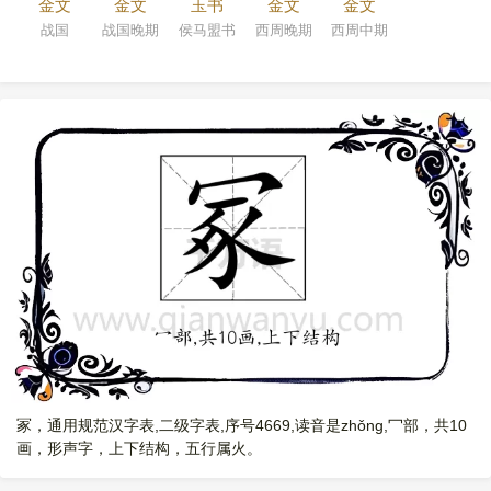
金文
金文
玉书
金文
金文
战国
战国晚期
侯马盟书
西周晚期
西周中期
冢，通用规范汉字表,二级字表,序号4669,读音是zhǒng,冖部，共10
画，形声字，上下结构，五行属火。