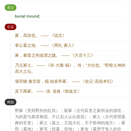
：
英文
burial mound;
：
引证
冢，高坟也。 —— 《说文》
掌公墓之地。 —— 《周礼·冢人》
冢，秦晋之间或谓之陇。 —— 《方言十三》
乃立冢土。 —— 《诗·大雅·緜》。传：“大社也。”即祭土神的
高大土坛。
项羽烧 秦宫室，掘 始皇帝冢。 —— 《史记·高祖本纪》
其下两冢。 —— 清· 袁枚《祭妹文》
：
例如
野冢（荒郊野外的乱坟）；疑冢（古代富贵之家所设的假坟，
为的是与真坟相混，不让后人认出真坟）；冢人（古代管理墓
葬的官吏）；冢土（墓土；又指大社，天子祭神的地方）；冢
田（墓地）；冢宅（坟墓，坟地）；冢舍（墓旁守丧人的住