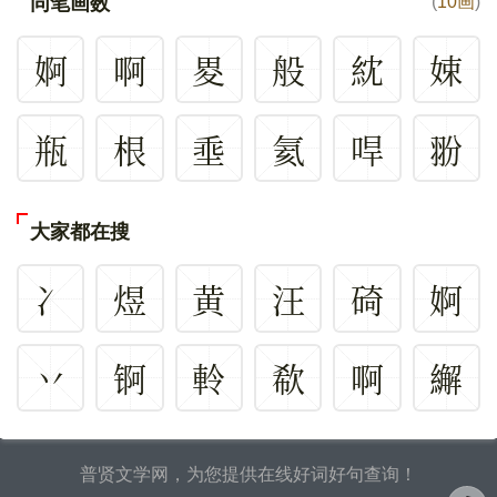
同笔画数
(
10画
)
婀
啊
畟
般
紞
娕
瓶
根
埀
氦
哻
翂
大家都在搜
冫
煜
黄
汪
碕
婀
丷
锕
軨
欷
啊
繲
普贤文学网，为您提供在线好词好句查询！