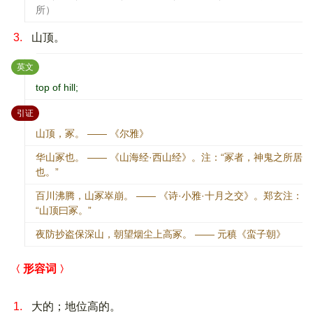
所）
3.
山顶。
：
英文
top of hill;
：
引证
山顶，冢。 —— 《尔雅》
华山冢也。 —— 《山海经·西山经》。注：“冢者，神鬼之所居
也。”
百川沸腾，山冢崒崩。 —— 《诗·小雅·十月之交》。郑玄注：
“山顶曰冢。”
夜防抄盗保深山，朝望烟尘上高冢。 —— 元稹《蛮子朝》
形容词
1.
大的；地位高的。