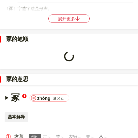
〔冢〕字造字法是形声。
展开更多
86
98
〔冢〕字仓颉码是
BMSO
，五笔是
PEYU
,PGEY
，四角号码是
37232
，郑码是
WWGS
，中文电码是
0386
，区位码是
5803
。
冢的笔顺
〔冢〕字的UNICODE是
U+51A2
，位于UNICODE的
中日韩统一表
意文字 (基本汉字)
，10进制：20898，UTF-32：
Loading...
000051A2，UTF-8：E5 86 A2。
〔冢〕字在
《通用规范汉字表》
的
二级字表
中，序号
4669
。
冢的意思
〔冢〕字的异体字是
塚;?
。
冢
1
zhǒng
ㄓㄨㄥˇ
基本解释
①
坟墓。
古～。荒～。衣冠～。青～。丛～。
例如