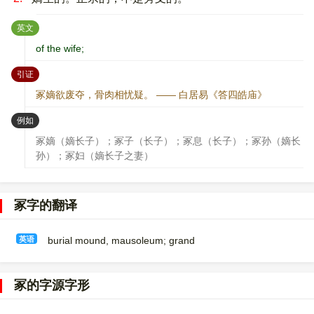
：
英文
of the wife;
：
引证
冢嫡欲废夺，骨肉相忧疑。 —— 白居易《答四皓庙》
：
例如
冢嫡（嫡长子）；冢子（长子）；冢息（长子）；冢孙（嫡长
孙）；冢妇（嫡长子之妻）
冢字的翻译
英语
burial mound, mausoleum; grand
冢的字源字形