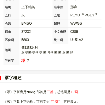
上下结构
形声
结构
造字法
86
98
火
PEYU
,PGEY
五行
五笔
BMSO
WWGS
仓颉
郑码
37232
0386
四角
中文电码
5803
U+51A2
区位码
统一码
4513533434
笔画
点,横撇/横钩,横,撇,弯钩,撇,撇,点,撇,捺
塚
?
异体字
冢字概述
〔冢〕字拼音是zhǒng,部首是
冖部
，总笔画是
10画
。
〔冢〕字是上下结构，可拆字为“
冖;豖
”，五行属火。