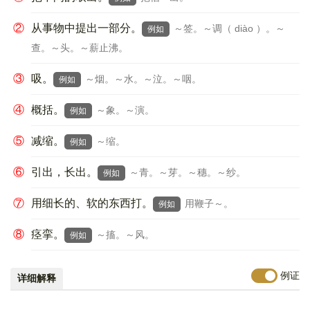
②
从事物中提出一部分。
～签。～调（ diào ）。～
例如
查。～头。～薪止沸。
③
吸。
～烟。～水。～泣。～咽。
例如
④
概括。
～象。～演。
例如
⑤
减缩。
～缩。
例如
⑥
引出，长出。
～青。～芽。～穗。～纱。
例如
⑦
用细长的、软的东西打。
用鞭子～。
例如
⑧
痉挛。
～搐。～风。
例如
例证
详细解释