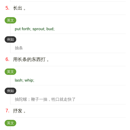
5.
长出 。
：
英文
put forth; sprout; bud;
：
例如
抽条
6.
用长条的东西打 。
：
英文
lash; whip;
：
例如
抽陀螺；鞭子一抽，牲口就走快了
7.
抒发 。
：
英文