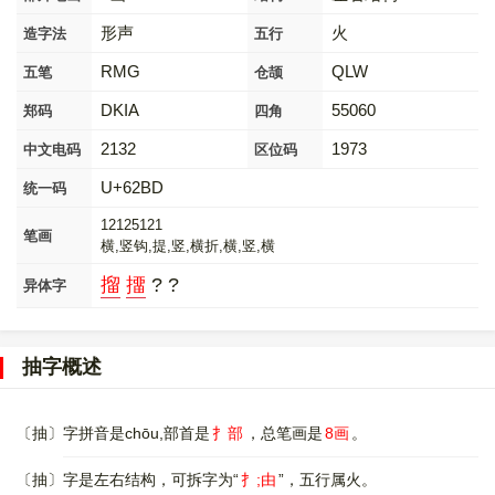
形声
火
造字法
五行
RMG
QLW
五笔
仓颉
DKIA
55060
郑码
四角
2132
1973
中文电码
区位码
U+62BD
统一码
12125121
笔画
横,竖钩,提,竖,横折,横,竖,横
㨨
㩅
? ?
异体字
抽字概述
〔抽〕字拼音是chōu,部首是
扌部
，总笔画是
8画
。
〔抽〕字是左右结构，可拆字为“
扌;由
”，五行属火。