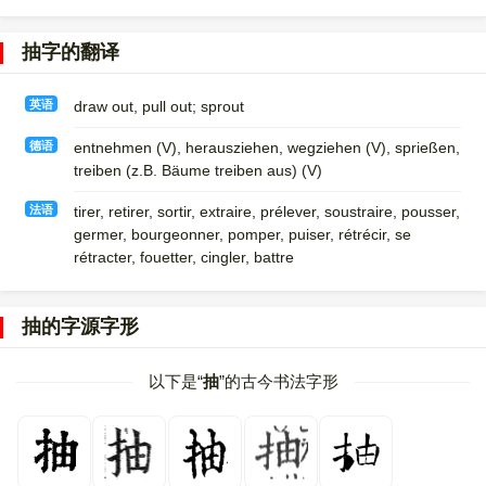
抽字的翻译
英语
draw out, pull out; sprout
德语
entnehmen (V)​, herausziehen, wegziehen (V)​, sprießen,
treiben (z.B. Bäume treiben aus)​ (V)
法语
tirer, retirer, sortir, extraire, prélever, soustraire, pousser,
germer, bourgeonner, pomper, puiser, rétrécir, se
rétracter, fouetter, cingler, battre
抽的字源字形
以下是“
抽
”的古今书法字形