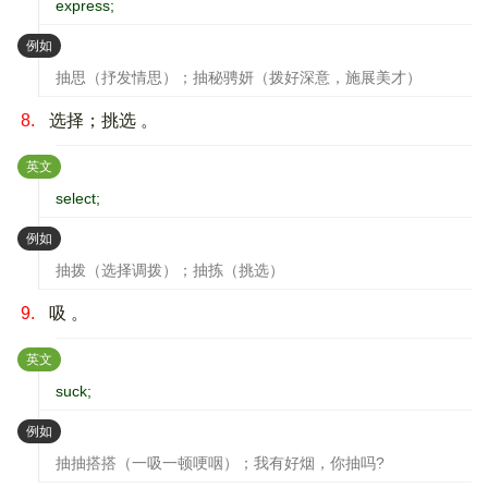
express;
：
例如
抽思（抒发情思）；抽秘骋妍（拨好深意，施展美才）
8.
选择；挑选 。
：
英文
select;
：
例如
抽拨（选择调拨）；抽拣（挑选）
9.
吸 。
：
英文
suck;
：
例如
抽抽搭搭（一吸一顿哽咽）；我有好烟，你抽吗?