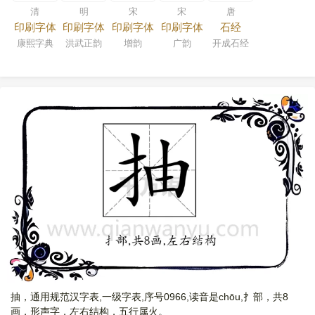
清
明
宋
宋
唐
印刷字体
印刷字体
印刷字体
印刷字体
石经
康熙字典
洪武正韵
增韵
广韵
开成石经
抽，通用规范汉字表,一级字表,序号0966,读音是chōu,扌部，共8
画，形声字，左右结构，五行属火。