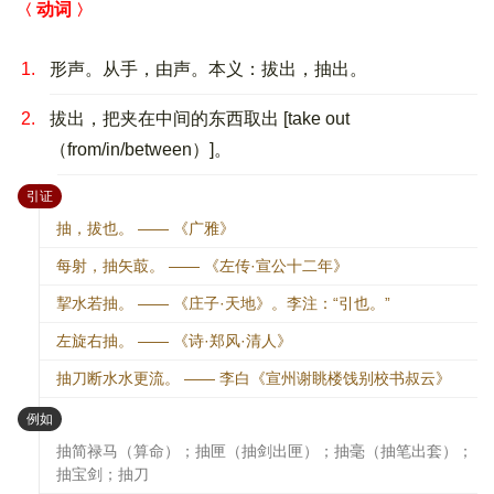
动词
1.
形声。从手，由声。本义：拔出，抽出。
2.
拔出，把夹在中间的东西取出 [take out
（from/in/between）]。
：
引证
抽，拔也。 —— 《广雅》
每射，抽矢菆。 —— 《左传·宣公十二年》
挈水若抽。 —— 《庄子·天地》。李注：“引也。”
左旋右抽。 —— 《诗·郑风·清人》
抽刀断水水更流。 —— 李白《宣州谢眺楼饯别校书叔云》
：
例如
抽简禄马（算命）；抽匣（抽剑出匣）；抽毫（抽笔出套）；
抽宝剑；抽刀