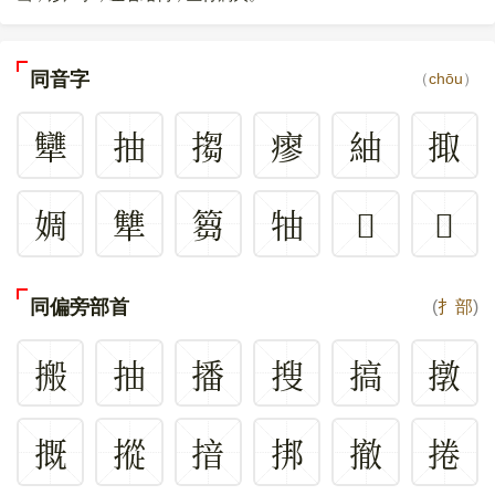
同音字
（
chōu
）
犫
抽
搊
瘳
紬
掫
婤
犨
篘
牰
𥃧
𠌪
同偏旁部首
(
扌部
)
搬
抽
播
搜
搞
撴
摡
摐
揞
挷
撤
捲