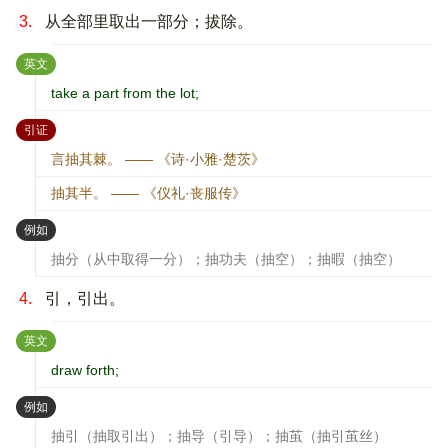
3.
从全部里取出一部分；拔除。
：
英文
take a part from the lot;
：
引证
言抽其棘。 —— 《诗·小雅·楚茨》
抽其半。 —— 《仪礼·丧服传》
：
例如
抽分（从中取得一分）；抽功夫（抽空）；抽暇（抽空）
4.
引，引出。
：
英文
draw forth;
：
例如
抽引（抽取引出）；抽导（引导）；抽茧（抽引茧丝）