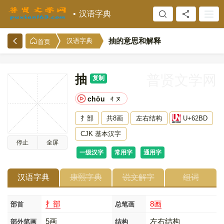
汉语字典
抽的意思和解释
汉语字典
首页
抽
普贤文学网
复制
chōu
ㄔㄡ
扌部
共8画
左右结构
U+62BD
CJK 基本汉字
停止
全屏
一级汉字
常用字
通用字
汉语字典
康熙字典
说文解字
组词
扌部
8画
部首
总笔画
5画
左右结构
部外笔画
结构