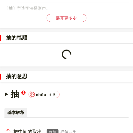
〔抽〕字造字法是形声。
展开更多
〔抽〕字仓颉码是
QLW
，五笔是
RMG
，四角号码是
55060
，郑码
是
DKIA
，中文电码是
2132
，区位码是
1973
。
抽的笔顺
Loading...
〔抽〕字的UNICODE是
U+62BD
，位于UNICODE的
中日韩统一表
意文字 (基本汉字)
，10进制：25277，UTF-32：
000062BD，UTF-8：E6 8A BD。
〔抽〕字在
《通用规范汉字表》
的
一级字表
中，序号
0966
。
抽的意思
〔抽〕字的异体字是
㨨;㩅;?;?
。
抽
1
chōu
ㄔㄡ
基本解释
①
把中间的取出。
把信～出。
例如