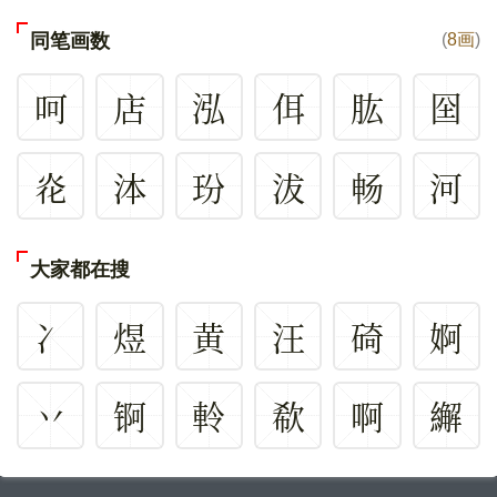
同笔画数
(
8画
)
呵
店
泓
佴
肱
囶
炛
泍
玢
沷
畅
河
大家都在搜
冫
煜
黄
汪
碕
婀
丷
锕
軨
欷
啊
繲