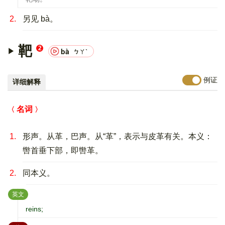
2.
另见 bà。
靶
2
bà
ㄅㄚˋ
例证
详细解释
名词
1.
形声。从革，巴声。从“革”，表示与皮革有关。本义：
辔首垂下部，即辔革。
2.
同本义。
：
英文
reins;