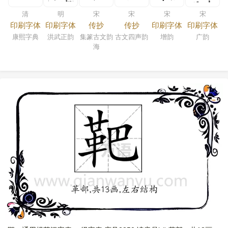
清
明
宋
宋
宋
宋
印刷字体
印刷字体
传抄
传抄
印刷字体
印刷字体
康熙字典
洪武正韵
集篆古文韵
古文四声韵
增韵
广韵
海