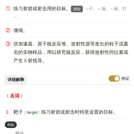
①
练习射箭或射击用的目标。
～子。～场。～标。打
例如
～。
②
缰绳。
③
供加速器、原子核反应堆、放射性源等发出的粒子流轰
击的实物样品，用以研究核反应，获得放射性同位素或
产生Ｘ射线等。
例证
详细解释
名词
1.
靶子
练习射箭或射击时特意设置的目标。
target
：
例如
靶场。