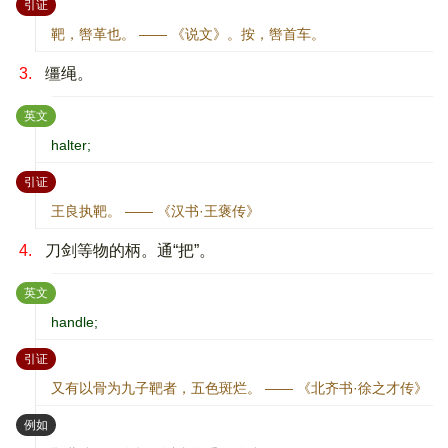
：
引证
靶，辔革也。 —— 《说文》。按，辔首车。
3.
缰绳。
：
英文
halter;
：
引证
王良执靶。 —— 《汉书·王褒传》
4.
刀剑等物的柄。通“把”。
：
英文
handle;
：
引证
又有以骨为九子靶者，五色斑烂。 —— 《北齐书·徐之才传》
：
例如