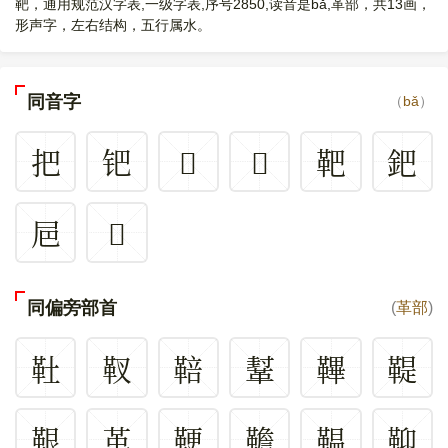
靶，通用规范汉字表,一级字表,序号2850,读音是bǎ,革部，共13画，
形声字，左右结构，五行属水。
同音字
（
bǎ
）
把
钯
𢺞
𩨜
靶
鈀
㞎
𢃳
同偏旁部首
(
革部
)
靯
靫
鞛
鞤
鞸
鞮
鞎
革
鞕
韂
鞰
䩕