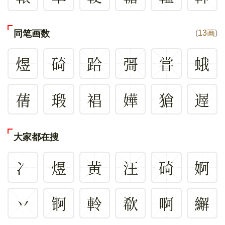
同笔画数
(
13画
)
煜
碕
跲
彁
甞
蛾
蒨
瑖
裮
嬅
獊
遟
大家都在搜
冫
煜
黄
汪
碕
婀
丷
锕
軨
欷
啊
繲