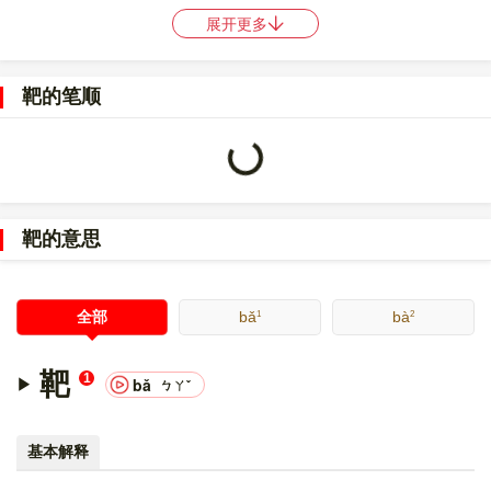
展开更多
〔靶〕字仓颉码是
TJAU
，五笔是
AFCN
，四角号码是
47517
，郑
码是
EEYI
，中文电码是
7249
，区位码是
1648
。
靶的笔顺
〔靶〕字的UNICODE是
U+9776
，位于UNICODE的
中日韩统一表
意文字 (基本汉字)
，10进制：38774，UTF-32：
00009776，UTF-8：E9 9D B6。
Loading...
〔靶〕字在
《通用规范汉字表》
的
一级字表
中，序号
2850
。
靶的意思
1
2
全部
bǎ
bà
靶
1
bǎ
ㄅㄚˇ
基本解释