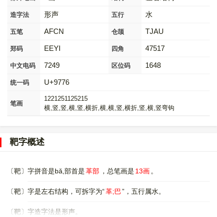
形声
水
造字法
五行
AFCN
TJAU
五笔
仓颉
EEYI
47517
郑码
四角
7249
1648
中文电码
区位码
U+9776
统一码
1221251125215
笔画
横,竖,竖,横,竖,横折,横,横,竖,横折,竖,横,竖弯钩
靶字概述
〔靶〕字拼音是bǎ,部首是
革部
，总笔画是
13画
。
〔靶〕字是左右结构，可拆字为“
革;巴
”，五行属水。
〔靶〕字造字法是形声。