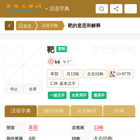
汉语字典
靶的意思和解释
汉语字典
首页
靶
普贤文学网
复制
bǎ
ㄅㄚˇ
革部
共13画
左右结构
U+9776
CJK 基本汉字
停止
全屏
一级汉字
次常用字
通用字
汉语字典
康熙字典
说文解字
组词
革部
13画
部首
总笔画
4画
左右结构
部外笔画
结构