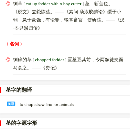
◎
铡草
莝，斩刍也。——
cut up fodder with a hay cutter
《说文》去菀陈莝。——《素问·汤液胶醴论》缓于小
弱，急于豪强，有论罪，输掌畜官，使斫莝。——《汉
书·尹翁归传》
名词
◎
铡碎的草
置莝豆其前，令两黥徒夹而
chopped fodder
马食之。——《史记》
莝字的翻译
英语
to chop straw fine for animals
莝的字源字形