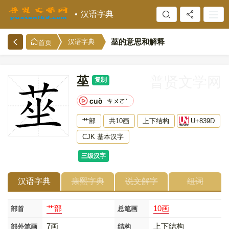
汉语字典
莝的意思和解释
汉语字典
首页
莝
普贤文学网
复制
cuò
ㄘㄨㄛˋ
艹部
共10画
上下结构
U+839D
CJK 基本汉字
三级汉字
汉语字典
康熙字典
说文解字
组词
艹部
10画
部首
总笔画
7画
上下结构
部外笔画
结构