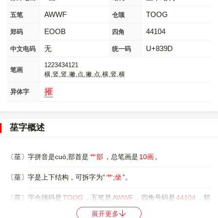
AWWF
TOOG
五笔
仓颉
EOOB
44104
郑码
四角
无
U+839D
中文电码
统一码
1223434121
笔画
横,竖,竖,撇,点,撇,点,横,竖,横
摧
异体字
莝字概述
〔莝〕字拼音是cuò,部首是
艹部
，总笔画是
10画
。
〔莝〕字是上下结构，可拆字为“
艹;坐
”。
〔莝〕字仓颉码是
TOOG
，五笔是
AWWF
，四角号码是
44104
，郑
码是
EOOB
，中文电码是
无
，。
展开更多