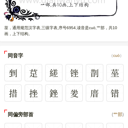
莝，通用规范汉字表,三级字表,序号6954,读音是cuò,艹部，共10
画，上下结构。
同音字
（
cuò
）
剉
莡
縒
锉
剒
莝
措
挫
銼
夎
庴
错
同偏旁部首
(
艹部
)