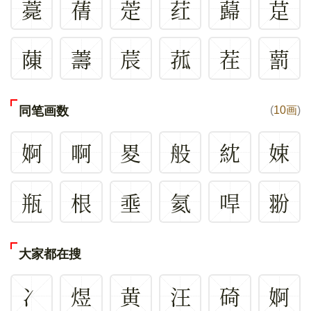
薧
蒨
萣
荭
蘬
莡
蔯
薵
莀
菰
茬
藅
同笔画数
(
10画
)
婀
啊
畟
般
紞
娕
瓶
根
埀
氦
哻
翂
大家都在搜
冫
煜
黄
汪
碕
婀