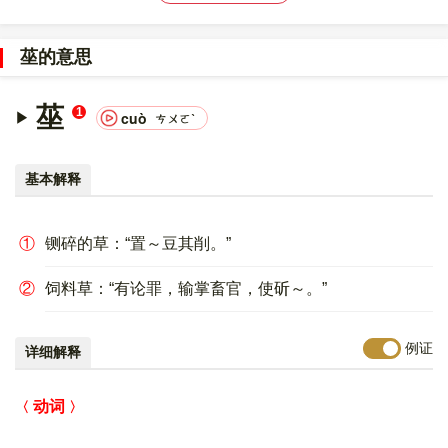
〔莝〕字的UNICODE是
U+839D
，位于UNICODE的
中日韩统一表
意文字 (基本汉字)
，10进制：33693，UTF-32：
莝的意思
0000839D，UTF-8：E8 8E 9D。
〔莝〕字在
《通用规范汉字表》
的
三级字表
中，序号
6954
。
莝
1
cuò
ㄘㄨㄛˋ
〔莝〕字的异体字是
摧
。
基本解释
①
铡碎的草：“置～豆其削。”
②
饲料草：“有论罪，输掌畜官，使斫～。”
例证
详细解释
动词