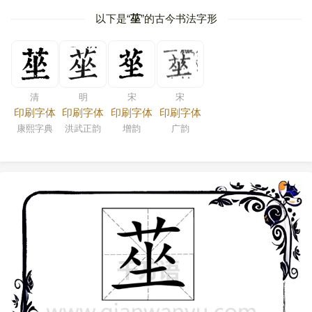
以下是“
莝
”的古今书法字形
清
明
宋
宋
印刷字体
印刷字体
印刷字体
印刷字体
康熙字典
洪武正韵
增韵
广韵