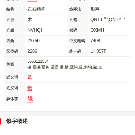
左右结构
形声
结构
造字法
86
98
木
QNTT
,QNTY
五行
五笔
NVHQI
OXMH
仓颉
郑码
23750
7408
四角
中文电码
2286
U+997F
区位码
统一码
3553121534
笔画
撇,横撇/横钩,竖提,撇,横,竖钩,提,斜钩,撇,点
饥
近义词
饱
近义词
餓
异体字
饿字概述