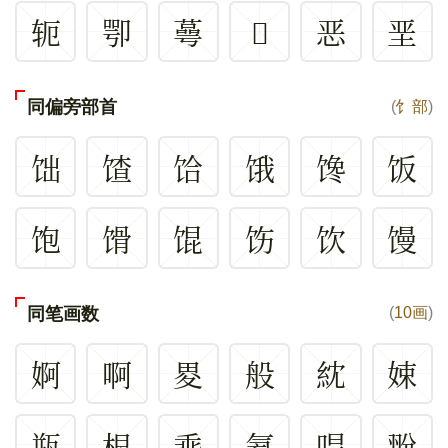
轭
卾
蕚
𧨟
恶
垩
同偏旁部首
(
饣部
)
饳
馇
饸
饿
馋
饭
饱
馉
馄
饬
饮
馒
同笔画数
(
10画
)
婀
啊
畟
般
紞
娕
瓶
根
埀
氦
哻
翂