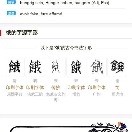
德语
hungrig sein, Hunger haben, hungern (Adj, Ess)
法语
avoir faim, être affamé
饿的字源字形
以下是“
饿
”的古今书法字形
清
明
宋
宋
宋
秦
印刷字体
印刷字体
传抄
印刷字体
印刷字体
简
康熙字典
洪武正韵
集篆古文韵
增韵
广韵
睡虎地
海