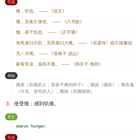
：
引证
饿，饥也。 —— 《说文》
饿，无食久馁也。 —— 《六书故》
饿，甚于饥也。 —— 《正字通》
有死者曰大饥，无死者曰大饿。 —— 《谷梁传》疏引徐邈说
无一月饿。 —— 《淮南子·说山》
家有常业，虽饥不饿。 —— 《韩非子·饰邪》
：
例如
饿隶（饥饿的人；形容干瘠的样子）；饿损（饿坏）；饿杀鬼
（方言。贪吃的人）；饿病（饥饿致病）
3.
使受饿；感到饥饿。
：
英文
starve; hunger;
：
引证