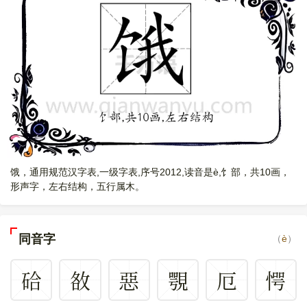
饿，通用规范汉字表,一级字表,序号2012,读音是è,饣部，共10画，
形声字，左右结构，五行属木。
同音字
（
è
）
硆
敋
惡
覨
厄
愕