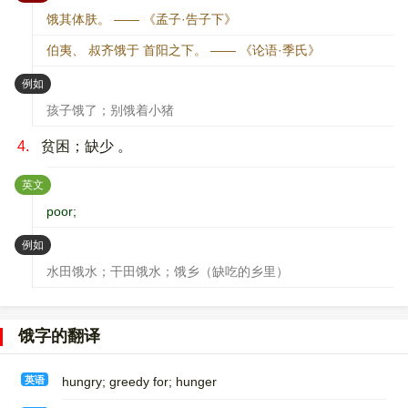
饿其体肤。 —— 《孟子·告子下》
伯夷、 叔齐饿于 首阳之下。 —— 《论语·季氏》
：
例如
孩子饿了；别饿着小猪
4.
贫困；缺少 。
：
英文
poor;
：
例如
水田饿水；干田饿水；饿乡（缺吃的乡里）
饿字的翻译
英语
hungry; greedy for; hunger