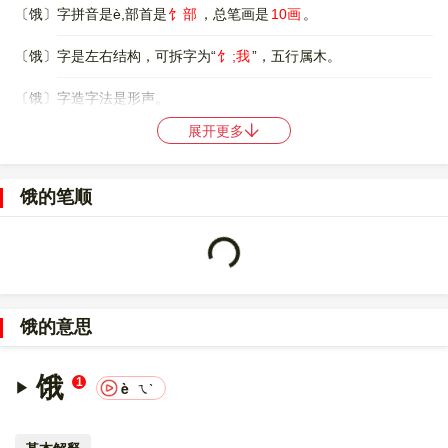
〔饿〕字拼音是è,部首是
饣部
，总笔画是
10画
。
〔饿〕字是左右结构，可拆字为“
饣;我
”，五行属木。
〔饿〕字造字法是形声。
展开更多
86
98
〔饿〕字仓颉码是
NVHQI
，五笔是
QNTT
,QNTY
，四角号码是
23750
，郑码是
OXMH
，中文电码是
7408
，区位码是
2286
。
Loading...
饿的笔顺
〔饿〕字的UNICODE是
U+997F
，位于UNICODE的
中日韩统一表
意文字 (基本汉字)
，10进制：39295，UTF-32：
0000997F，UTF-8：E9 A5 BF。
〔饿〕字在
《通用规范汉字表》
的
一级字表
中，序号
2012
。
饿的意思
〔饿〕字的近义词是
饥
，近义词是
饱
，异体字是
餓
。
饿
1
è
ㄟˋ