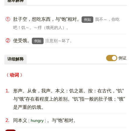
基本解释
①
肚子空，想吃东西，与“饱”相对。
我不～，你吃
例如
吧！饥～。～殍（饿死的人）。
②
使受饿。
注意别～坏了。
例如
例证
详细解释
动词
1.
形声。从食，我声。本义：饥之甚。按：在古代，“饥”
与“饿”存在着程度上的差别。“饥”指一般的肚子饿；“饿”
是严重的饥饿。
2.
同本义
。与“饱”相对。
hungry