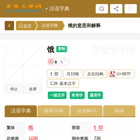
汉语字典
饿的意思和解释
汉语字典
首页
饿
普贤文学网
复制
è
ㄟˋ
饣部
共10画
左右结构
U+997F
CJK 基本汉字
停止
全屏
一级汉字
常用字
通用字
汉语字典
康熙字典
说文解字
组词
餓
饣部
繁体
部首
10画
7画
总笔画
部外笔画