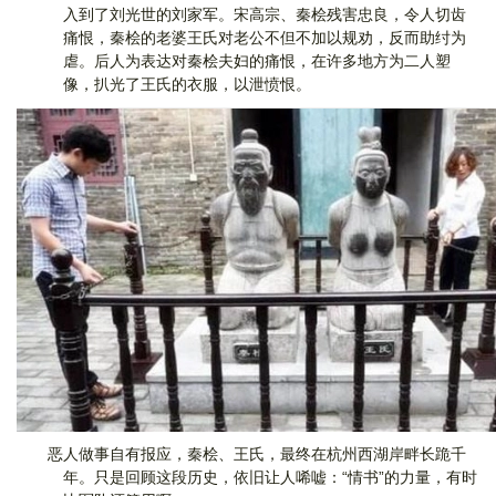
入到了刘光世的刘家军。宋高宗、秦桧残害忠良，令人切齿
痛恨，秦桧的老婆王氏对老公不但不加以规劝，反而助纣为
虐。后人为表达对秦桧夫妇的痛恨，在许多地方为二人塑
像，扒光了王氏的衣服，以泄愤恨。
恶人做事自有报应，秦桧、王氏，最终在杭州西湖岸畔长跪千
年。只是回顾这段历史，依旧让人唏嘘：“情书”的力量，有时