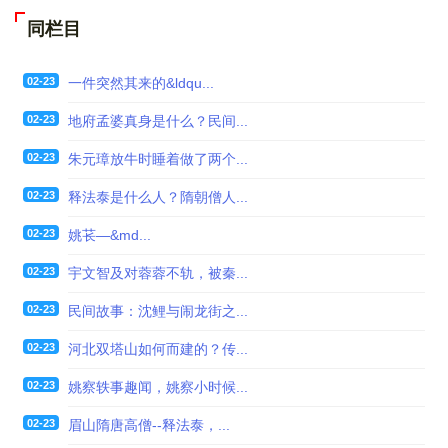
同栏目
02-23
一件突然其来的&ldqu...
02-23
地府孟婆真身是什么？民间...
02-23
朱元璋放牛时睡着做了两个...
02-23
释法泰是什么人？隋朝僧人...
02-23
姚苌—&md...
02-23
宇文智及对蓉蓉不轨，被秦...
02-23
民间故事：沈鲤与闹龙街之...
02-23
河北双塔山如何而建的？传...
02-23
姚察轶事趣闻，姚察小时候...
02-23
眉山隋唐高僧--释法泰，...