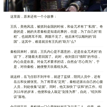
这里面，原来还有一个小故事：
王氏，美艳风流，被抓到金国的时候，和金兀术有了“私情”。奇
葩的是，她的夫君秦桧是知道此事的，但是，为了自己的“前
程”，也就两耳不闻、两眼不见了。他后来可以顺利的“回
国”，这其中，难道就没有王氏的“助力”么?
秦桧回来时，据说，王氏内心是不愿意的，还是在金兀术的“劝
说”下，才随着夫君回国了。此时，收到昔日“情郎”的书信，
内心自是欢喜。对金兀术要求的话，自然会“尽心而为”，于
是，对待秦桧，她便整天吹着枕头风。
就这样，岳飞任职不到半年，就进了监狱，陪同人员中，还有
岳云和女婿张宪。为了将罪名“定死”，秦桧还派出自己的心腹
人员，到处收集“证据”。同时，他又加快了“议和”的工作。绍
兴11年的岁末，他便和金人敲定“划淮为界”，自此，“绍兴和
议”落地。
合议搞定后，秦桧就一门心思的针对岳飞父子二人。但是，他