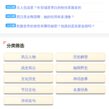
09日榜
古人也追星？长安城里李白的粉丝算最多的
08日榜
西汉美女陶望卿，她的结局有多凄惨？
15日榜
乾隆皇帝的身世有哪些秘密？他真的是皇家血脉吗？
分类筛选
风云人物
历史解密
战史风云
秘闻野史
文化历史
神话故事
节日文化
名著经典
诗词名句