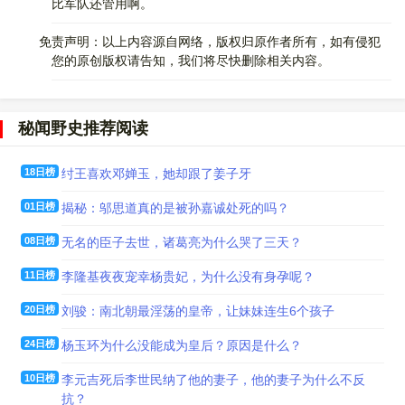
比军队还管用啊。
免责声明：以上内容源自网络，版权归原作者所有，如有侵犯
您的原创版权请告知，我们将尽快删除相关内容。
秘闻野史推荐阅读
18日榜
纣王喜欢邓婵玉，她却跟了姜子牙
01日榜
揭秘：邬思道真的是被孙嘉诚处死的吗？
08日榜
无名的臣子去世，诸葛亮为什么哭了三天？
11日榜
李隆基夜夜宠幸杨贵妃，为什么没有身孕呢？
20日榜
刘骏：南北朝最淫荡的皇帝，让妹妹连生6个孩子
24日榜
杨玉环为什么没能成为皇后？原因是什么？
10日榜
李元吉死后李世民纳了他的妻子，他的妻子为什么不反
抗？