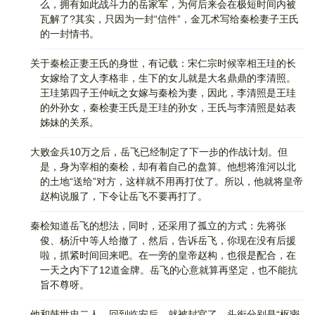
么，拥有如此战斗力的岳家军，为何后来会在极短时间内被
瓦解了?其实，只因为一封“信件”，金兀术写给秦桧妻子王氏
的一封情书。
关于秦桧正妻王氏的身世，有记载：宋仁宗时候宰相王珪的长
女嫁给了文人李格非，生下的女儿就是大名鼎鼎的李清照。
王珪第四子王仲岏之女嫁与秦桧为妻，因此，李清照是王珪
的外孙女，秦桧妻王氏是王珪的孙女，王氏与李清照是姑表
姊妹的关系。
大败金兵10万之后，岳飞已经制定了下一步的作战计划。但
是，身为宰相的秦桧，却有着自己的盘算。他想将淮河以北
的土地“送给”对方，这样就不用再打仗了。所以，他就将皇帝
赵构说服了，下令让岳飞不要再打了。
秦桧知道岳飞的想法，同时，还采用了孤立的方式：先将张
俊、杨沂中等人给撤了，然后，告诉岳飞，你现在没有后援
啦，抓紧时间回来吧。在一旁的皇帝赵构，也很是配合，在
一天之内下了12道金牌。岳飞的心意就算再坚定，也不能抗
旨不尊呀。
他和韩世忠二人，回到临安后，就被封官了，头衔分别是“枢密