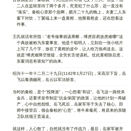
二人在监狱里待了两个多月，究竟犯了什么罪，还一直没有
“落实”。秦桧心里那个急啊，腊月二十九的晚上，夫妻二人东
窗下对饮，丫鬟端上来一盘黄柑，他掰着柑皮，还在想着这
件事。
王氏就话有所指：“老爷做事就该果断，缚虎容易放虎难哪!”这
个典故被称为东窗事发。他是个聪明人，立刻在一张小纸片
上写了几个字，放在了黄柑的皮中，让人给万俟卨送去。这
就是“缚虎难降空致疑，全凭长舌使谋机。仗此黄柑除后患，
东窗消息有谁知?”的由来。
绍兴十一年十二月二十九日(1142年1月27日)，宋高宗下旨，岳
飞以毒酒赐死，岳云以军法斩首。
当时的秦桧，是个“投降派”，一心想着“和议”。岳飞这一路绞杀
金兵，还要求皇帝制定“抗金保国”的政策，让他的计划一再破
产，心中自然怨恨。岳飞死后，岳家军等于失去了核心。田
师中接管后，领会秦桧的“心意”，将牛皋毒死，将原来的亲随
卫队统领王贵逼走。
就这样，人心散了，自然就没有了作战力，最后，岳家军被并