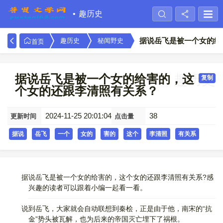
趣历史
据说岳飞是被一个女的给
趣历史
秘闻野史
首页
据说岳飞是被一个女的给害的，这
趣历史
复制
个女的还跟李清照有关系？
2024-11-25 20:01:04
38
更新时间
点击量
据说
岳飞
一个
女的
害的
这个
李清照
有关系
据说岳飞是被一个女的给害的，这个女的还跟李清照有关系?感
兴趣的读者可以跟着小编一起看一看。
说到岳飞，大家就会自动联想到秦桧，正是由于他，南宋的“抗
金”势头被瓦解，也为后来的帝国灭亡埋下了祸根。