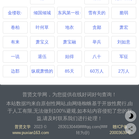
金缕歌·
倾国倾城
东风第一枝·
雪有关的
脆弱
卷柏
叶何草
地衣
贪鄙
萧宏
有来
萧宝义
萧宝融
举兵
刘如意
一说
退伍
始得
八十
军征
边郡
纵观萧憺的
85天
60万人
2万人
普贤文学网，为您提供在线好词好句查询！
本站数据均来自原创性网站,由网络蜘蛛基于开放性爬行,由
于人工有限,无法做到100%避规.如本站内容侵犯了您的权
益,请及时联系我们进行处理！
普贤文学
2023 ©
2830130449###qq.com(###
赣ICP备
www.puxian163.com
转为@)
20003639号