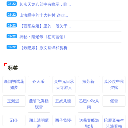
02-22
其实天龙八部中有暗示，降...
02-22
山海经中的十大神树,这些...
02-22
【酉阳杂俎】里的一段关于...
02-22
揭秘：隋炀帝《征高丽诏》...
02-22
【聂隐娘】原文翻译和赏析...
标签
新烟初试花
齐天乐·
吴中元日承
探芳新·
瓜泾度中秋
如梦
天寺游人
夕赋
玉漏迟·
麓翁飞翼楼
丑奴儿慢·
乙巳中秋风
催雪
观雪
雨
无闷·
湖上清明薄
西子妆慢·
送翁宾旸游
陪履斋先生
游
鄂渚
沧浪看梅