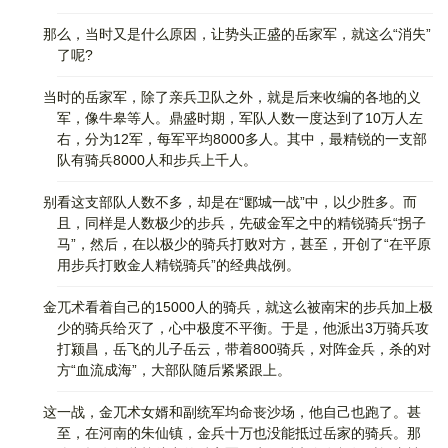
那么，当时又是什么原因，让势头正盛的岳家军，就这么“消失”
了呢?
当时的岳家军，除了亲兵卫队之外，就是后来收编的各地的义
军，像牛皋等人。鼎盛时期，军队人数一度达到了10万人左
右，分为12军，每军平均8000多人。其中，最精锐的一支部
队有骑兵8000人和步兵上千人。
别看这支部队人数不多，却是在“郾城一战”中，以少胜多。而
且，同样是人数极少的步兵，先破金军之中的精锐骑兵“拐子
马”，然后，在以极少的骑兵打败对方，甚至，开创了“在平原
用步兵打败金人精锐骑兵”的经典战例。
金兀术看着自己的15000人的骑兵，就这么被南宋的步兵加上极
少的骑兵给灭了，心中极度不平衡。于是，他派出3万骑兵攻
打颍昌，岳飞的儿子岳云，带着800骑兵，对阵金兵，杀的对
方“血流成海”，大部队随后紧紧跟上。
这一战，金兀术女婿和副统军均命丧沙场，他自己也跑了。甚
至，在河南的朱仙镇，金兵十万也没能抵过岳家的骑兵。那