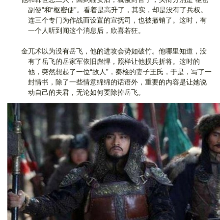
副使”和“枢密使”。看着是高升了，其实，却是没有了兵权。
连三个专门为作战而设置的宣抚司，也被撤销了。这时，有
一个人听到闻这个消息后，欣喜若狂。
金兀术以为没有岳飞，他的进攻会势如破竹。他哪里知道，没
有了岳飞的岳家军依旧彪悍，照样让他损兵折将。这时的
他，突然想起了一位“故人”，秦桧的妻子王氏，于是，写了一
封情书，除了一些情意绵绵的话语外，重要的内容是让她说
动自己的夫君，无论如何要除掉岳飞。