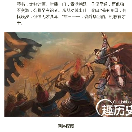
琴书，尤好计画。时播一门，贵满朝廷，子侄早通，而侃独
不交游，公卿罕有识者。亲朋劝其出仕，侃曰:"苟有良田，何
忧晚岁，但恨无才具耳。"年三十一，袭爵华阴伯。机敏有才
干。
网络配图