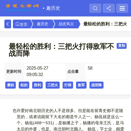
趣历史
最轻松的胜利：三把火
趣历史
战史风云
首页
最轻松的胜利：三把火打得敌军不
趣历史
复制
战而降
2025-05-27
58
更新时间
点击量
09:05:32
最轻
松的
胜利
三把火
打得
敌军
战而降
也许爱好南北朝历史的人不是很多。但是能名留青史都不是随
意的，或者说能留下大名的都是牛人之一。杨侃就是这么一
个。杨侃(488一531)，是杨播之子，杨播的母亲王氏，是冯
太后的外婆，也是。南北朝时北魏人。 杨侃，字士业，颇爱