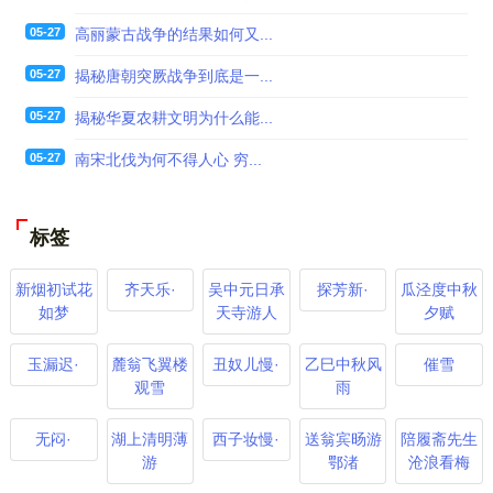
05-27
高丽蒙古战争的结果如何又...
05-27
揭秘唐朝突厥战争到底是一...
05-27
揭秘华夏农耕文明为什么能...
05-27
南宋北伐为何不得人心 穷...
标签
新烟初试花
齐天乐·
吴中元日承
探芳新·
瓜泾度中秋
如梦
天寺游人
夕赋
玉漏迟·
麓翁飞翼楼
丑奴儿慢·
乙巳中秋风
催雪
观雪
雨
无闷·
湖上清明薄
西子妆慢·
送翁宾旸游
陪履斋先生
游
鄂渚
沧浪看梅