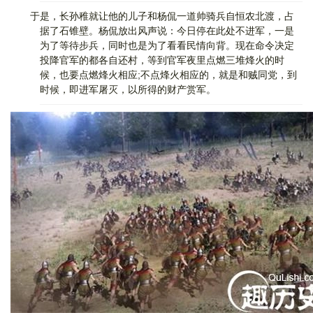
于是，长孙稚就让他的儿子和杨侃一道帅骑兵自恒农北渡，占
据了石锥壁。杨侃放出风声说：今日停在此处不进军，一是
为了等待步兵，同时也是为了看看民情向背。现在命令决定
投降官军的都各自还村，等到官军夜里点燃三堆烽火的时
候，也要点燃烽火相应;不点烽火相应的，就是和贼同党，到
时候，即进军屠灭，以所得的财产赏军。