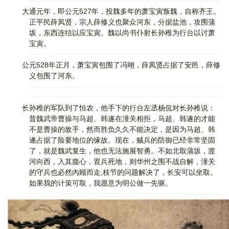
大通元年，即公元527年，投魏多年的萧宝寅叛魏，自称齐王。
正平民薛凤贤，宗人薛修义也聚众河东，分据盐池，攻围蒲
坂，东西连结以应宝寅。魏以尚书仆射长孙稚为行台以讨萧
宝寅。
公元528年正月，萧宝寅包围了冯翊，薛凤贤占据了安邑，薛修
义包围了河东。
长孙稚的军队到了恒农，他手下的行台左丞杨侃对长孙稚说：
昔魏武帝曹操与马超、韩遂在潼关相拒，马超、韩遂的才能
不是曹操的敌手，然而胜负久久不能决定，是因为马超、韩
遂占据了险要地位的缘故。现在，贼兵的防御已经非常坚固
了，就是魏武复生，他也无法施展智勇。不如北取蒲坂，渡
河向西，入其腹心，置兵死地，则华州之围不战自解，潼关
的守兵也必然內顾而走;枝节的问题解决了，长安可以坐取。
如果我的计策可取，我愿意为明公做一先驱。