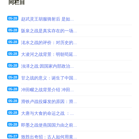
同栏目
05-28
赵武灵王胡服骑射后 是如...
05-28
阪泉之战是真实存在的一场...
05-28
洺水之战的评价：对历史的...
05-28
大凌河之战背景：明朝苟延...
05-28
浊泽之战:因国家内部政治...
05-28
甘之战的意义：诞生了中国...
05-28
冲田畷之战背景介绍 冲田...
05-28
滑铁卢战役爆发的原因：滑...
05-28
大唐与大食的命运之战 ：...
05-28
即墨之战使燕国国力由之前...
05-27
致胜出奇招：古人如何用黄...