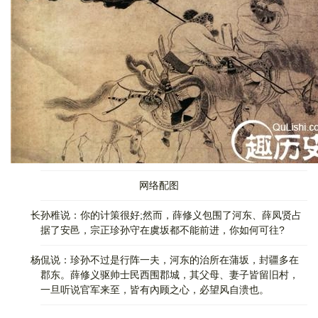
网络配图
长孙稚说：你的计策很好;然而，薛修义包围了河东、薛凤贤占
据了安邑，宗正珍孙守在虞坂都不能前进，你如何可往?
杨侃说：珍孙不过是行阵一夫，河东的治所在蒲坂，封疆多在
郡东。薛修义驱帅士民西围郡城，其父母、妻子皆留旧村，
一旦听说官军来至，皆有內顾之心，必望风自溃也。