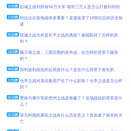
22日榜
彭城之战刘邦有56万大军 项羽三万人是怎么打败刘邦的
17日榜
特拉法尔加海战有多重要？直接改变了19世纪后的历史轨
迹
01日榜
陉城之战为何是长平之战的诱因？秦国取得了怎样的胜
利？
18日榜
魏灭蜀之战：三国后期的吞并战，在怎样的背景下爆发
的？
09日榜
加利波利战役的起因是什么？是在什么背景下发生的
17日榜
仓亭之战对袁绍集团产生了什么影响？仓亭之战是怎么样
的？
01日榜
曹操与黄巾军的兖州之战是谁赢了？这场战役的背景是什
么？
01日榜
宋元时期的襄阳之战有什么历史意义？其加速了南宋的灭
亡