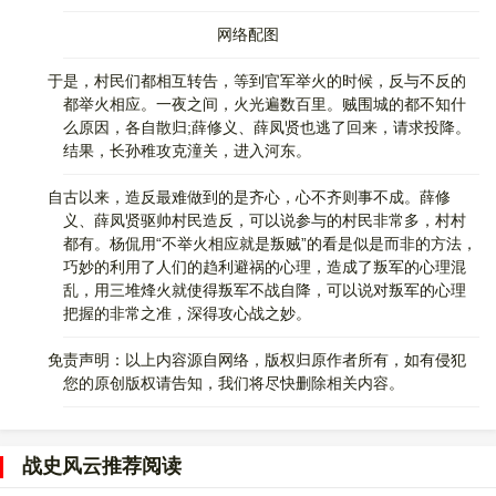
网络配图
于是，村民们都相互转告，等到官军举火的时候，反与不反的
都举火相应。一夜之间，火光遍数百里。贼围城的都不知什
么原因，各自散归;薛修义、薛凤贤也逃了回来，请求投降。
结果，长孙稚攻克潼关，进入河东。
自古以来，造反最难做到的是齐心，心不齐则事不成。薛修
义、薛凤贤驱帅村民造反，可以说参与的村民非常多，村村
都有。杨侃用“不举火相应就是叛贼”的看是似是而非的方法，
巧妙的利用了人们的趋利避祸的心理，造成了叛军的心理混
乱，用三堆烽火就使得叛军不战自降，可以说对叛军的心理
把握的非常之准，深得攻心战之妙。
免责声明：以上内容源自网络，版权归原作者所有，如有侵犯
您的原创版权请告知，我们将尽快删除相关内容。
战史风云推荐阅读