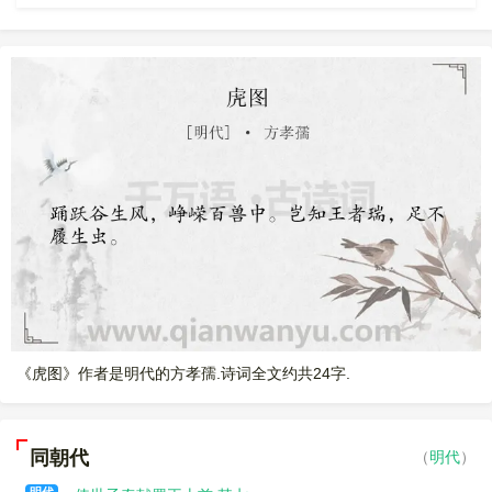
《虎图》作者是明代的方孝孺.诗词全文约共24字.
同朝代
（
明代
）