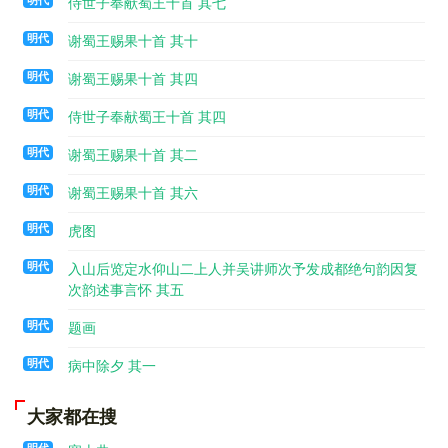
明代
侍世子奉献蜀王十首 其七
明代
谢蜀王赐果十首 其十
明代
谢蜀王赐果十首 其四
明代
侍世子奉献蜀王十首 其四
明代
谢蜀王赐果十首 其二
明代
谢蜀王赐果十首 其六
明代
虎图
明代
入山后览定水仰山二上人并吴讲师次予发成都绝句韵因复
次韵述事言怀 其五
明代
题画
明代
病中除夕 其一
大家都在搜