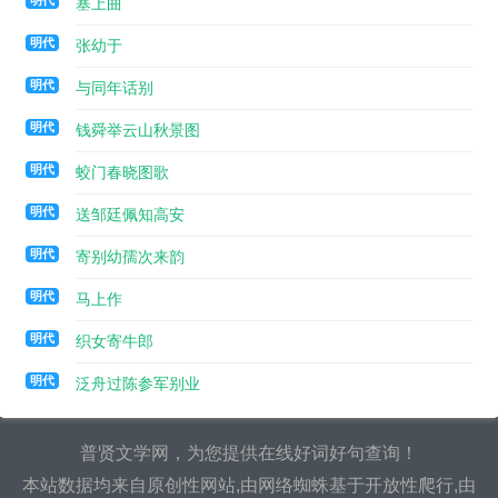
明代
塞上曲
明代
张幼于
明代
与同年话别
明代
钱舜举云山秋景图
明代
蛟门春晓图歌
明代
送邹廷佩知高安
明代
寄别幼孺次来韵
明代
马上作
明代
织女寄牛郎
明代
泛舟过陈参军别业
普贤文学网，为您提供在线好词好句查询！
本站数据均来自原创性网站,由网络蜘蛛基于开放性爬行,由