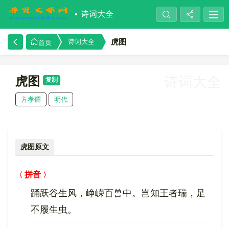
诗词大全
虎图
诗词大全
首页
虎图
诗词大全
复制
方孝孺
明代
虎图原文
拼音
踊跃谷生风，峥嵘百兽中。岂知王者瑞，足
不履生虫。