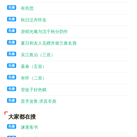
商朝，经历了六百年。商纣王暴虐无道，九鼎又迁到周朝。
德行如果美好光明，鼎虽小，分量却很重；如果奸邪昏乱，
先秦
有所思
鼎虽大，分量也是轻的。上天赐福给有美德的人，总有终止
先秦
秋日泛舟怀友
的日子。成王把九鼎固定在郏鄏，占卜的结果是传世三十
代，享国七百年，这是天命所决定的。周朝的德行虽然衰减
先秦
游韬光庵与沈千秋分韵作
了，天命并没有改变。九鼎的轻重，是不能问的。”
先秦
夏日和友人见赠并谢兰膏名酒
楚庄王讨伐陆浑之戎，于是来到洛河，陈兵于周王室境内。周
定王派王孙满慰劳楚庄王。楚庄王问起了九鼎的大小和轻
先秦
吴江夜泊（三首）
重。
先秦
暮春（五首）
王孙满回答说：“大小、轻重在于德行而不在于鼎。以前夏代刚
先秦
有怀（二首）
刚拥立有德之君的时候，描绘远方各种奇异事物的图象，以
九州进贡的金属铸成九鼎，将所画的事物铸在鼎上反映出
先秦
登徒子好色赋
来。鼎上各种事物都已具备，使百姓懂得哪些是神，哪些是
邪恶的事物。所以百姓进入江河湖泊和深山老林，不会碰到
先秦
昔齐攻鲁,求其岑鼎
不驯服的恶物。象山精水怪之类，就不会碰到。因此能使上
下和协，而承受上天赐福。夏桀昏乱无德，九鼎迁到商朝，
大家都在搜
达六百年。商纣残暴，九鼎又迁到周朝。德行如果美好光
明，九鼎虽小，也重得无法迁走。如果奸邪昏乱，九鼎再
先秦
谏逐客书
大，也轻得可以迁走。上天赐福有光明德行的人，是有个尽
头的。成王将九鼎固定安放在王城时，曾预卜周朝传国三十