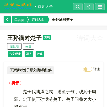
诗词大全
王孙满对楚子
诗词大全
首页
王孙满对楚子
诗词大全
复制
左丘明
先秦
古文观止
写人
故事
译注
王孙满对楚子原文|翻译|注解
拼音
楚子伐陆浑之戎，遂至于雒，观兵于周
疆。定王使王孙满劳楚子。楚子问鼎之大小