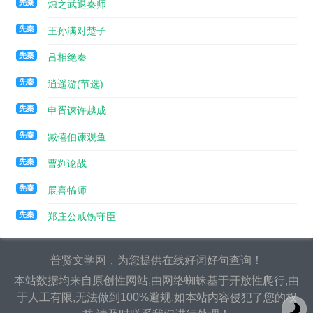
先秦
烛之武退秦师
代，享年七百载，这个期限是上天所决定的。周朝的德行虽
然衰退，天命还未更改。九鼎的轻重，是不可以询问的。”
先秦
王孙满对楚子
王孙满：周大夫，周共王的玄孙。对：回答。楚子：楚庄王，公元
先秦
吕相绝秦
前613年至前591年在位。
先秦
逍遥游(节选)
陆浑之戎：古戎人的一支。也叫允姓之戎。原在秦晋的西北，春秋
先秦
申胥谏许越成
时，被秦晋诱迫，迁到伊川（今河南伊河流域），周景王二
十年（公元前525年）为晋所并。雒（luò）：指雒水，今作
先秦
臧僖伯谏观鱼
洛水。发源于陕西，经河南流入黄河。观兵：检阅军队以显
示军威。疆：边境。
先秦
曹刿论战
定王：襄王的孙子，名瑜，周朝第二十一位王，公元前606年至前
先秦
展喜犒师
586年在位。劳：慰劳。
先秦
郑庄公戒饬守臣
鼎：即九鼎。相传夏禹收九牧所贡金铸成九个大鼎，象征九州，三
代时奉为传国之宝，也是王权的象征。楚庄王问鼎的大小轻
普贤文学网，为您提供在线好词好句查询！
重，反映他对王权的觊觎。
本站数据均来自原创性网站,由网络蜘蛛基于开放性爬行,由
图：画。 贡：把物品进献给天子。金：指青铜。九牧：即九州。
于人工有限,无法做到100%避规.如本站内容侵犯了您的权
传说古代把天下分为九州，州的长官叫牧。贡金九牧，是“九