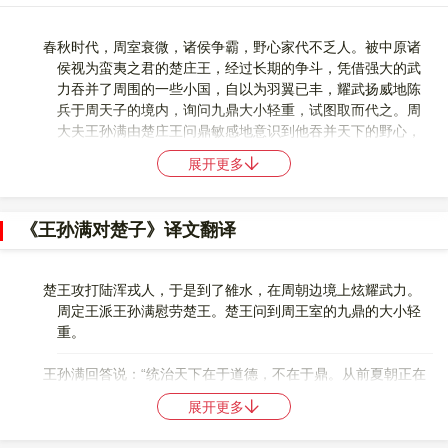
春秋时代，周室衰微，诸侯争霸，野心家代不乏人。被中原诸
侯视为蛮夷之君的楚庄王，经过长期的争斗，凭借强大的武
力吞并了周围的一些小国，自以为羽翼已丰，耀武扬威地陈
兵于周天子的境内，询问九鼎大小轻重，试图取而代之。周
大夫王孙满由楚庄王问鼎敏感地意识到他吞并天下的野心，
就以享有天下“在德不在鼎”的妙论，摧挫打击了楚庄王的嚣张
展开更多
气焰。夏、商、周三代以九鼎为传国宝，九鼎成为王权的象
征。后世以“问鼎”比喻篡逆野心。
《王孙满对楚子》译文翻译
历史发展到鲁宣公的时候，周王的权杖早已失去昔日的威严，
地处荒蛮的南楚日渐强大。于是，楚庄王出兵北伐伊川境内
的陆浑之戎，顺势移兵洛邑，居然在周王室境内进行军事演
楚王攻打陆浑戎人，于是到了雒水，在周朝边境上炫耀武力。
习，耀武扬威，不可一世。周定王敢怒而不敢言，忍气吞
周定王派王孙满慰劳楚王。楚王问到周王室的九鼎的大小轻
声，还不得不派自己的大夫王孙满去慰劳。见面后，楚庄王
重。
竟然连一句寒暄的话都没有，劈头盖脸就问鼎之大小轻重。
这个楚庄王凭着自己的军事实力，飞扬跋扈，气势汹汹，蛮
王孙满回答说：“统治天下在于道德，不在于鼎。从前夏朝正在
横无礼，蔑视周定王，对其欲取周室而代之的野心毫不掩
实行德政的时候，远方各地把各种奇异东西都画成图象，九
饰。王孙满忠诚而睿智。他的回答从容不迫而隐含凌厉。全
展开更多
州贡献出金属，铸成九鼎，把画下来的各种东西的图象铸在
篇故事便在“霸”与“德”的矛盾中展开。两个人物的性格跃然纸
鼎上，鼎上面有各种东西的图象，教人民知道神物和怪异。
上。王孙满的回答，从“德”、“天”二字入手。先从“德”字出