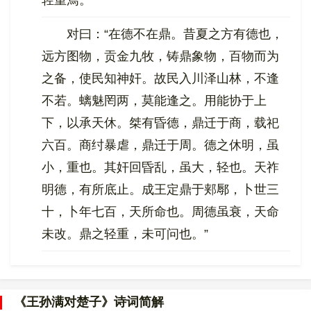
轻重焉。
对曰：“在德不在鼎。昔夏之方有德也，
远方图物，贡金九牧，铸鼎象物，百物而为
之备，使民知神奸。故民入川泽山林，不逢
不若。螭魅罔两，莫能逢之。用能协于上
下，以承天休。桀有昏德，鼎迁于商，载祀
六百。商纣暴虐，鼎迁于周。德之休明，虽
小，重也。其奸回昏乱，虽大，轻也。天祚
明德，有所底止。成王定鼎于郏鄏，卜世三
十，卜年七百，天所命也。周德虽衰，天命
未改。鼎之轻重，未可问也。”
《王孙满对楚子》诗词简解