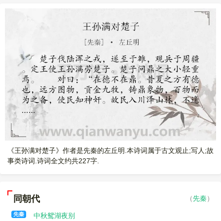
所以人民进入川泽山林，不会碰到对自己不利的东西。螭魅
发，以“德”抗“霸”，一语击破楚庄王的问鼎野心：“在德不在
罔两这些妖怪都不会遇到。因此能够上下和协，受到上天的
鼎。”立论如金石，坚不可摧。接下来，以夏、商、周的历史
保佑。夏桀昏乱，鼎迁到商朝，前后六百年。商纣暴虐，鼎
变迁为鉴，有根有据地讲述了鼎的来历和几易其主的过程，
又迁到周朝。天子德行美善光明，鼎虽然小，也是重的。如
用以说明有德的君主才配有九鼎，才会拥有天下。由鼎的轻
果奸邪昏乱，鼎虽然大，也是轻的。上天赐福给有美德的
重引申到德的轻重，摧挫了楚庄王的嚣张气焰。“霸”而无
人，是有一定极限的。成王把九鼎放在郏鄏，曾经占卜过，
“德”，你还不配问鼎。鼎随德迁，那么如今周德如何？还没等
可以传世三十代，享国七百年，这是上天所命令的。今天周
愚昧的楚庄王醒过神来，王孙满妙转机杼，又搬出个“天”来。
朝的德行虽然衰减了，可天命还没有改变。九鼎的轻重，是
“周德虽衰，天命未改”，周王朝的命数是天定的，天命难违，
不能问的。
任何人都无法改变。王孙满的答话，无一句直接指说楚庄
王，却无一语不在谴责他，既狠击其心，又死封其口。条理
楚庄王攻打陆浑之戎，于是来到雒水，在周朝的疆界内检阅军
严密，涵蓄有力，与楚庄王的凶蛮直率形成鲜明对比。
队。周定王派王孙满去慰劳楚庄王。楚庄王问起九鼎的大小
轻重。
王孙满回答说：“这决定于君主的德行而不在于鼎的本身。往昔
《王孙满对楚子》作者是先秦的左丘明.本诗词属于古文观止;写人;故
夏朝开始实行德政的时候，远方的人们把各种事物都绘制成
事类诗词.诗词全文约共227字.
图像，九州的长官贡献了铜，铸成九鼎，把各种奇形异状的
神怪图像都铸在鼎上，万物皆备，让人民认识神物与妖怪。
因此，人民进入川泽山林，就不会碰上有危害的东西。山林
同朝代
（
先秦
）
水泽中的妖怪，都不会遇上。因而能使上上下下的人们和睦
相处，以承受上天的保佑。夏桀德行败坏昏乱，九鼎迁移到
先秦
中秋鸳湖夜别