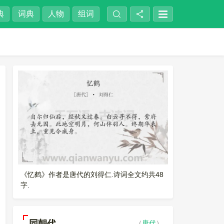
典
词典
人物
组词
《忆鹤》作者是唐代的刘得仁.诗词全文约共48
字.
同朝代
（
唐代
）