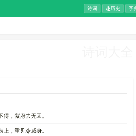
诗词
趣历史
字
诗词大全
不得，紫府去无因。
表上，重见令威身。