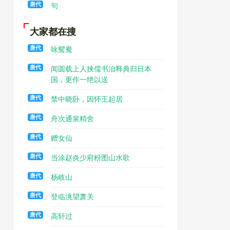
唐代
句
大家都在搜
唐代
咏鸳鸯
唐代
闻圆载上人挟儒书洎释典归日本
国，更作一绝以送
唐代
禁中晓卧，因怀王起居
唐代
舟次通泉精舍
唐代
赠女仙
唐代
当涂赵炎少府粉图山水歌
唐代
杨岐山
唐代
登临洮望萧关
唐代
高轩过