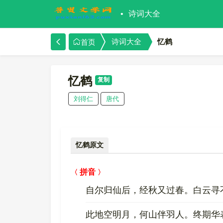
诗词大全
忆鹤
诗词大全
首页
忆鹤
复制
刘得仁
唐代
忆鹤原文
拼音
自尔归仙后，经秋又过春。白云寻
此地空明月，何山伴羽人。终期华