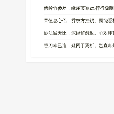
傍岭竹参差，缘崖藤幂zx.行行极
果值息心侣，乔枝方挂锡。围绕悉
妙法诚无比，深经解怨敌。心欢即
慧刀幸已逢，疑网于焉析。岂直却