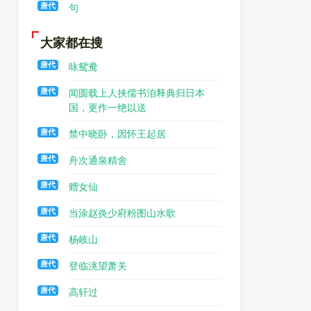
唐代
句
大家都在搜
唐代
咏鸳鸯
唐代
闻圆载上人挟儒书洎释典归日本
国，更作一绝以送
唐代
禁中晓卧，因怀王起居
唐代
舟次通泉精舍
唐代
赠女仙
唐代
当涂赵炎少府粉图山水歌
唐代
杨岐山
唐代
登临洮望萧关
唐代
高轩过