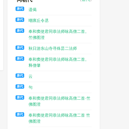
唐代
遗偈
唐代
嘲廪丘令丞
唐代
奉和窦使君同恭法师咏高僧二首。
竺佛图澄
唐代
秋日游东山寺寻殊昙二法师
唐代
奉和窦使君同恭法师咏高僧二首。
释僧肇
唐代
云
唐代
句
唐代
奉和窦使君同恭法师咏高僧二首·竺
佛图澄
唐代
奉和窦使君同恭法师咏高僧二首 竺
佛图澄