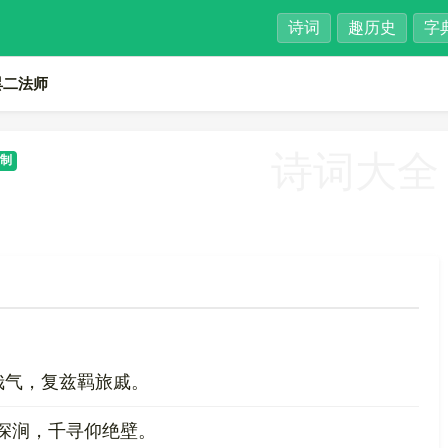
诗词
趣历史
字
昙二法师
诗词大全
制
哉气，复兹羁旅戚。
深涧，千寻仰绝壁。