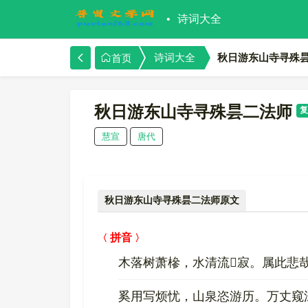
诗词大全
秋日游东山寺寻殊
诗词大全
首页
秋日游东山寺寻殊昙二法师
复
慧宣
唐代
秋日游东山寺寻殊昙二法师原文
拼音
木落树萧槮，水清流寂。属此悲
奚用写烦忧，山泉恣游历。万丈窥