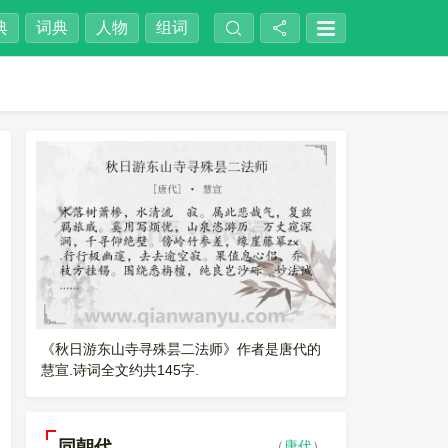
典
词典
人物
组词
《秋日游东山寺寻殊昙二法师》作者是唐代的
慧宣.诗词全文约共145字.
同朝代
（
唐代
）