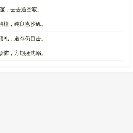
幽邃，去去逾空寂。
栴檀，纯良岂沙砾。
顶礼，道存仍目击。
烦恼，方期拯沈溺。