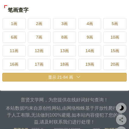
笔画查字
1画
2画
3画
4画
5画
6画
7画
8画
9画
10画
11画
12画
13画
14画
15画
16画
17画
18画
19画
20画
21画
22画
23画
24画
25画
26画
27画
28画
29画
30画
普贤文学网，为您提供在线好词好句查询！
31画
32画
33画
34画
35画
本站数据均来自原创性网站,由网络蜘蛛基于开放性爬行,由
于人工有限,无法做到100%避规.如本站内容侵犯了您的权
36画
37画
38画
39画
40画
益,请及时联系我们进行处理！