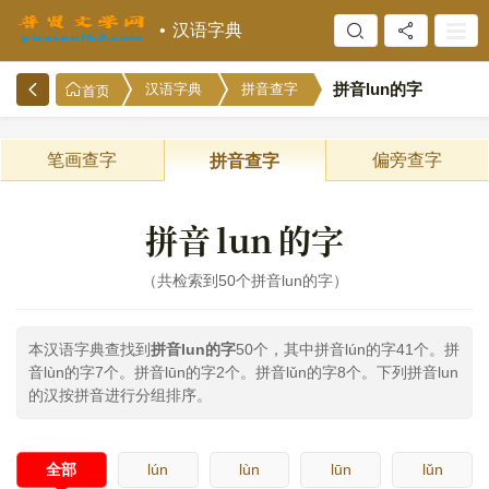
汉语字典
拼音lun的字
汉语字典
拼音查字
首页
笔画查字
偏旁查字
拼音查字
拼音
lun
的字
共检索到50个拼音lun的字
本汉语字典查找到
拼音lun的字
50个，其中拼音lún的字41个。拼
音lùn的字7个。拼音lūn的字2个。拼音lǔn的字8个。下列拼音lun
的汉按拼音进行分组排序。
全部
lún
lùn
lūn
lǔn