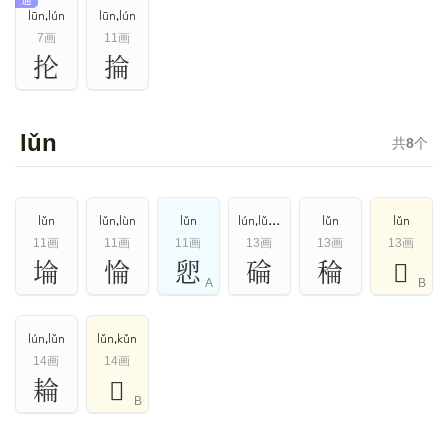
通
lūn,lún
lūn,lún
7画
11画
抡
掄
lǔn
共
8
个
lǔn
lǔn,lùn
lǔn
lún,lǔn,lùn
lǔn
lǔn
11画
11画
11画
13画
13画
13画
埨
惀
㤻
碖
稐
𤲕
A
B
lún,lǔn
lǔn,kǔn
14画
14画
耣
𦓾
B