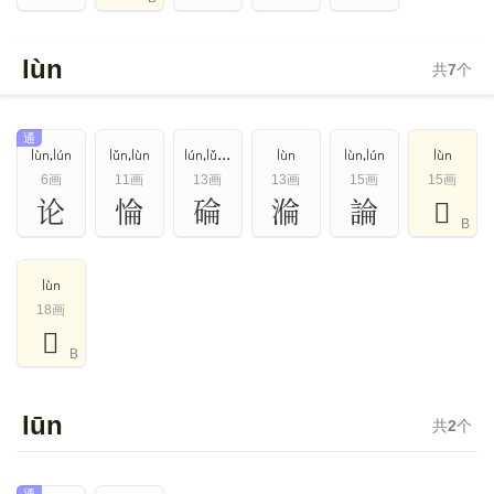
lùn
共
7
个
通
lùn,lún
lǔn,lùn
lún,lǔn,lùn
lùn
lùn,lún
lùn
6画
11画
13画
13画
15画
15画
论
惀
碖
溣
論
𧣵
B
lùn
18画
𡃝
B
lūn
共
2
个