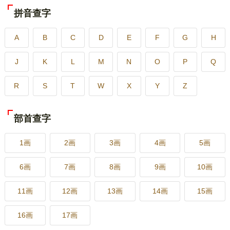
拼音查字
A
B
C
D
E
F
G
H
J
K
L
M
N
O
P
Q
R
S
T
W
X
Y
Z
部首查字
1画
2画
3画
4画
5画
6画
7画
8画
9画
10画
11画
12画
13画
14画
15画
16画
17画