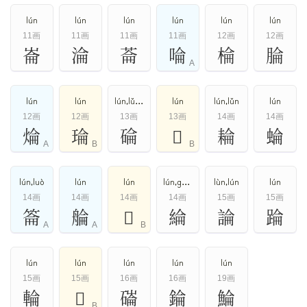
lún
lún
lún
lún
lún
lún
11画
11画
11画
11画
12画
12画
崙
淪
菕
㖮
棆
腀
A
lún
lún
lún,lǔn,lùn
lún
lún,lǔn
lún
12画
12画
13画
13画
14画
14画
㷍
𤦎
碖
𤷔
耣
蜦
A
B
B
lún,luò
lún
lún
lún,guān
lùn,lún
lún
14画
14画
14画
14画
15画
15画
䈁
䑳
𠼩
綸
論
踚
A
A
B
lún
lún
lún
lún
lún
15画
15画
16画
16画
19画
輪
𧱜
磮
錀
鯩
B