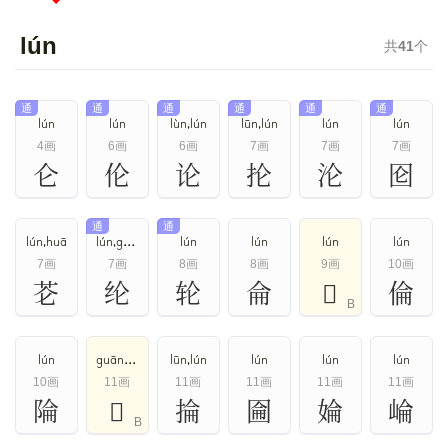
lún
共
41
个
通
通
通
通
通
通
lún
lún
lùn,lún
lūn,lún
lún
lún
4画
6画
6画
7画
7画
7画
仑
伦
论
抡
沦
囵
通
通
lún,huā
lún,guān
lún
lún
lún
lún
7画
7画
8画
8画
9画
10画
芲
纶
轮
侖
𠔕
倫
B
lún
guān,lún
lūn,lún
lún
lún
lún
10画
11画
11画
11画
11画
11画
陯
𥿑
掄
圇
婨
崘
B