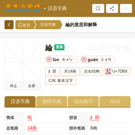
汉语字典
綸的意思和解释
汉语字典
首页
綸
普贤文学网
复制
lún
guān
ㄌㄨㄣˊ
ㄍㄨㄢ
糹部
共14画
左右结构
U+7DB8
CJK 基本汉字
停止
全屏
汉语字典
康熙字典
说文解字
组词
纶
糹部
简体
部首
14画
8画
总笔画
部外笔画