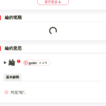
展开更多
〔綸〕字的UNICODE是
U+7DB8
，位于UNICODE的
中日韩统一表
意文字 (基本汉字)
，10进制：32184，UTF-32：
綸的笔顺
00007DB8，UTF-8：E7 B6 B8。
〔綸〕字的异体字是
纶;?
。
Loading...
綸的意思
綸
1
guān
ㄍㄨㄢ
基本解释
◎
均见“纶”。