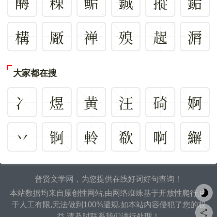
酶
粿
鲘
鋮
摐
銗
構
厰
褝
殠
趗
漘
大家都在搜
冫
煜
黄
汪
碕
婀
丷
锕
軨
欷
啊
繲
普贤文学网，为您提供在线好词好句查询！
本站数据均来自原创性网站,由网络蜘蛛基于开放性爬行,由
于人工有限,无法做到100%避规.如本站内容侵犯了您的权
益,请及时联系我们进行处理！