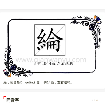
綸，读音是lún,guān,糹部，共14画，左右结构。
同音字
（
lún
）