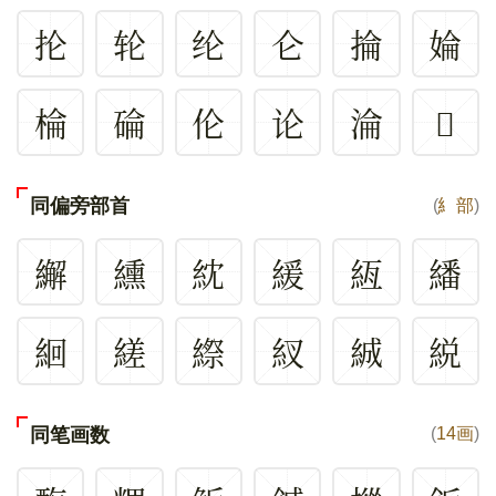
抡
轮
纶
仑
掄
婨
棆
碖
伦
论
淪
𠔕
同偏旁部首
(
糹部
)
繲
纁
紞
緩
絚
繙
絗
縒
縩
紁
絾
綐
同笔画数
(
14画
)