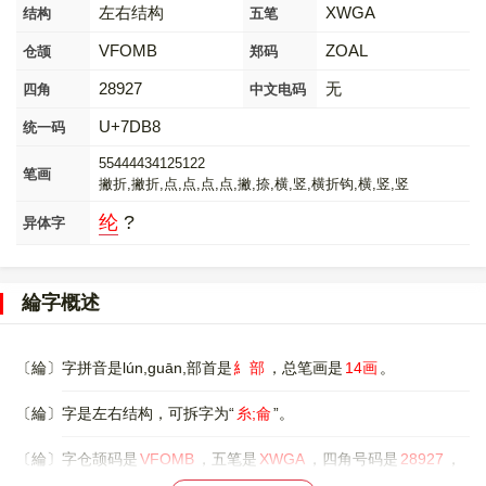
左右结构
XWGA
结构
五笔
VFOMB
ZOAL
仓颉
郑码
28927
无
四角
中文电码
U+7DB8
统一码
55444434125122
笔画
撇折,撇折,点,点,点,点,撇,捺,横,竖,横折钩,横,竖,竖
纶
?
异体字
綸字概述
〔綸〕字拼音是lún,guān,部首是
糹部
，总笔画是
14画
。
〔綸〕字是左右结构，可拆字为“
糸;侖
”。
〔綸〕字仓颉码是
VFOMB
，五笔是
XWGA
，四角号码是
28927
，
郑码是
ZOAL
，中文电码是
无
，。